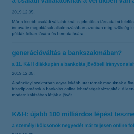
a családi vállalatoknak a vérükben van
2019.12.05.
Már a kisebb családi vállalatoknál is jelentős a társadalmi fele
innovatív megoldások alkalmazásában azonban még szükség lehet 
példák felkarolására és bemutatására.
generációváltás a bankszakmában?
a 11. K&H diákkupán a bankolás jövőbeli irányvonalai
2019.12.05.
A pénzügyi szektorban egyre inkább utat törnek maguknak a fiata
frissdiplomások a bankolás online lehetőségeit vizsgálták. A lee
modernizálásában látják a jövőt.
K&H: újabb 100 milliárdos lépést tesz
a személyi kölcsönök negyedét már teljesen online fol