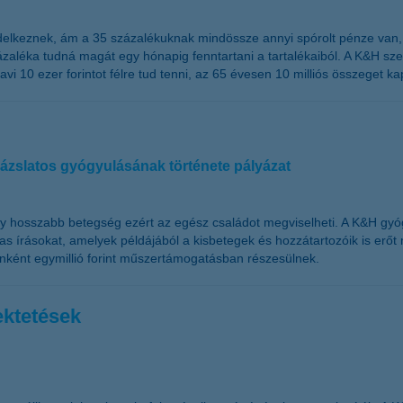
elkeznek, ám a 35 százalékuknak mindössze annyi spórolt pénze van, 
százaléka tudná magát egy hónapig fenntartani a tartalékaiból. A K&H s
 10 ezer forintot félre tud tenni, az 65 évesen 10 milliós összeget ka
zslatos gyógyulásának története pályázat
 hosszabb betegség ezért az egész családot megviselheti. A K&H gy
s írásokat, amelyek példájából a kisbetegek és hozzátartozóik is erőt 
nként egymillió forint műszertámogatásban részesülnek.
ektetések