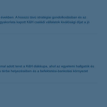
últ években. A hosszú távú stratégiai gondolkodásban és az
orlata kapott K&H családi vállalatok kiválósági díjat a jó
mmal adott teret a K&H diákkupa, ahol az egyetemi hallgatók és
is térbe helyezésében és a befektetési-bankolási környezet