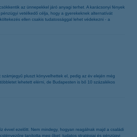
K&H token megújítás
sökkentik az ünnepekkel járó anyagi terhet. A karácsonyi fények
pénzügyi vetélkedő célja, hogy a gyerekeknek alternatívát
úlköltekezés ellen csakis tudatossággal lehet védekezni - a
ét számjegyű pluszt könyvelhettek el, pedig az év elején még
öbbletet lehetett elérni, de Budapesten is bő 10 százalékos
z évvel ezelőtt. Nem mindegy, hogyan reagálnak majd a családi
cstényezőre tanította meg őket: tudatos stratégiai és pénzügyi