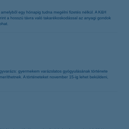
amelyből egy hónapig tudna megélni fizetés nélkül. A K&H
zerint a hosszú távra való takarékoskodással az anyagi gondok
phat.
ógyvarázs: gyermekem varázslatos gyógyulásának története
meríthetnek. A történeteket november 15-ig lehet beküldeni,