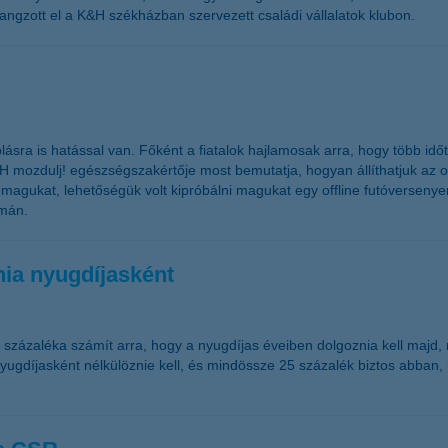
 hangzott el a K&H székházban szervezett családi vállalatok klubon.
tolásra is hatással van. Főként a fiatalok hajlamosak arra, hogy több idő
K&H mozdulj! egészségszakértője most bemutatja, hogyan állíthatjuk a
ik magukat, lehetőségük volt kipróbálni magukat egy offline futóverse
amán.
ia nyugdíjasként
 százaléka számít arra, hogy a nyugdíjas éveiben dolgoznia kell majd, 
yugdíjasként nélkülöznie kell, és mindössze 25 százalék biztos abban, 