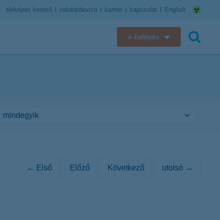
térképes kereső
valuta/deviza
karrier
kapcsolat
English
e-belépés
K&H e-bank
keresés
K&H e-posta
K&H elektronikus postaláda
K&H web Electra
K&H Biztosító ügyfélportál
← Első
Előző
Következő
utolsó →
K&H SZÉP Kártya
K&H e-kártyafelület