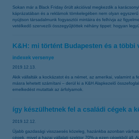
Sokan már a Black Friday őrült akcióival megkezdik a karácsony
káprázatában és a reklámok tömkelegében nem olyan egyszerű fel
nyújtson társadalmunk fogyasztói mintáira és felhívja az figyelme
vetélkedő szervezői összegyűjtöttek néhány tippet: hogyan legy
K&H: mi történt Budapesten és a többi
indexek versenye
2019.12.13.
Akik vállalták a kockázatot és a német, az amerikai, valamint a 
másra lehetett számítani – derül ki a K&H Alapkezelő összefogla
emelkedést mutattak az árfolyamok.
így készülhetnek fel a családi cégek a 
2019.12.12.
Újabb gazdasági visszaesés közeleg, hazánkba azonban várható
cégek, mivel a hazai vállalati szektor 70%-a ezen cégekből áll. 