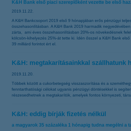
K&H Bank első piaci szereplőként vezette be első haza
2019.11.22.
A K&H Bankcsoport 2019 első 9 hónapjában erős pénzügyi teljesít
összehasonlításban. A K&H Bank 2019 harmadik negyedévében 11,4
zárta, ami éves összehasonlításban 20%-os növekedésnek felel m
kölcsön-kihelyezés 25%-át tette ki. Idén ősszel a K&H Bank első
39 milliárd forintot ért el.
K&H: megtakarításainkkal szállhatunk h
2019.11.20.
Többek között a cukorbetegség visszaszorítása és a szeméthegyek
fenntarthatósági célokat ugyanis pénzügyi döntésekkel is segíteni
részesedhetnek a megtakarítók, amelyek fontos környezeti, társ
K&H: eddig bírják fizetés nélkül
a magyarok 35 százaléka 1 hónapig tudna megélni a ta