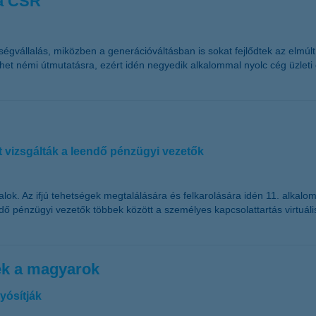
 a CSR
lősségvállalás, miközben a generációváltásban is sokat fejlődtek az elm
némi útmutatásra, ezért idén negyedik alkalommal nyolc cég üzleti gyak
t vizsgálták a leendő pénzügyi vezetők
lok. Az ifjú tehetségek megtalálására és felkarolására idén 11. alkalo
ndő pénzügyi vezetők többek között a személyes kapcsolattartás virtuál
nek a magyarok
yósítják