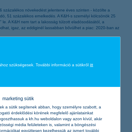
-26 százalékos növekedést jelentene éves szinten - közölte a
ladó, 51 százalékos emelkedés. A K&H-s személyi kölcsönök 25
 le. A K&H nem tart a lakosság túlzott eladósodásától, a
ódhat, igaz, az eddiginél lassabban bővülhet a piac: 2020-ban az
ához szükségesek. További információ a sütikről
itt
rradalmasítja a mobilfizetések világát.
marketing sütik
ek a sütik segítenek abban, hogy személyre szabott, a
togató érdeklődési körének megfelelő ajánlatainkat
-Sopron Megyei Kereskedelmi és Iparkamarával és a StartITup
goszthassuk a kh.hu weboldalon vagy azon kívül, akár
 helyi startupok az üzletfejlesztéshez és a potenciális
zösségi média felületeken is, valamint a böngészési
formációkat együttesen kezelhessük az ismert további