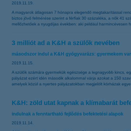
2019.11.19.
A magyarok átlagosan 7 hónapra elegendő megtakarítással rend
biztos jövő felmérése szerint a férfiak 30 százaléka, a nők 41 
mellőzhetőek a nyugdíjas években: aki például harmincévesen havi
3 milliót ad a K&H a szülők nevében
másodszor indul a K&H gyógyvarázs: gyermekem vará
2019.11.15.
A szülők számára gyermekük egészsége a legnagyobb kincs, egy
pályázat ezért idén második alkalommal várja azokat a 150 szava
amelyek közül a nyertes pályázatokban megjelölt kórházak egye
K&H: zöld utat kapnak a klímabarát bef
indulnak a fenntartható fejlődés befektetési alapok
2019.11.14.