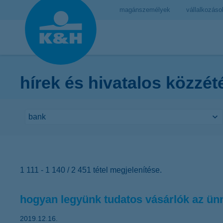
magánszemélyek
vállalkozáso
hírek és hivatalos közzét
1 111 - 1 140 / 2 451 tétel megjelenítése.
hogyan legyünk tudatos vásárlók az ü
2019.12.16.