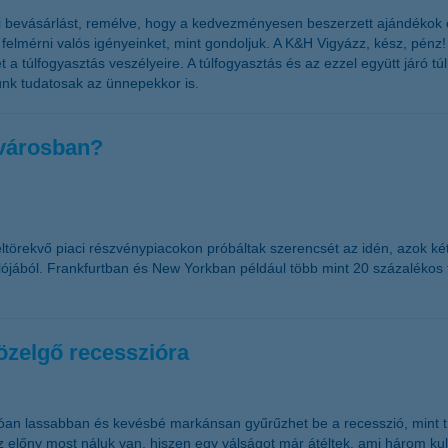
i bevásárlást, remélve, hogy a kedvezményesen beszerzett ajándékok c
mérni valós igényeinket, mint gondoljuk. A K&H Vigyázz, kész, pénz! 
t a túlfogyasztás veszélyeire. A túlfogyasztás és az ezzel együtt járó t
ünk tudatosak az ünnepekkor is.
 városban?
feltörekvő piaci részvénypiacokon próbáltak szerencsét az idén, azok k
lójából. Frankfurtban és New Yorkban például több mint 20 százalékos t
közelgő recesszióra
an lassabban és kevésbé markánsan gyűrűzhet be a recesszió, mint tí
Az előny most náluk van, hiszen egy válságot már átéltek, ami három kul