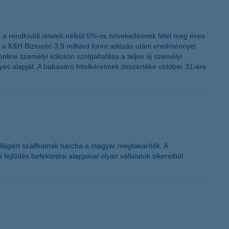
i a rendkívüli tételek nélkül 5%-os növekedésnek felel meg éves
a K&H Biztosító 3,9 milliárd forint adózás utáni eredménnyel
ine személyi kölcsön szolgáltatása a teljes új személyi
gyes alapját. A babaváró hitelkérelmek összértéke október 31-ére
ilágért szállhatnak harcba a magyar megtakarítók. A
ejlődés befektetési alapjaival olyan vállalatok sikereiből