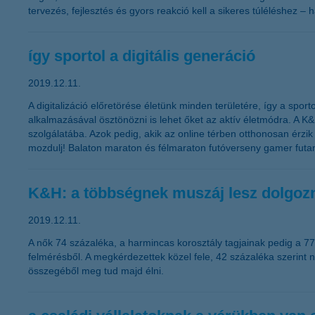
tervezés, fejlesztés és gyors reakció kell a sikeres túléléshez –
így sportol a digitális generáció
2019.12.11.
A digitalizáció előretörése életünk minden területére, így a spor
alkalmazásával ösztönözni is lehet őket az aktív életmódra. A 
szolgálatába. Azok pedig, akik az online térben otthonosan érz
mozdulj! Balaton maraton és félmaraton futóverseny gamer fut
K&H: a többségnek muszáj lesz dolgozn
2019.12.11.
A nők 74 százaléka, a harmincas korosztály tagjainak pedig a 77
felmérésből. A megkérdezettek közel fele, 42 százaléka szerint n
összegéből meg tud majd élni.