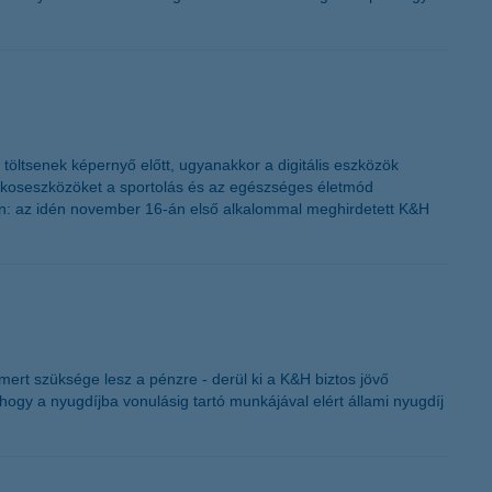
t töltsenek képernyő előtt, ugyanakkor a digitális eszközök
z okoseszközöket a sportolás és az egészséges életmód
nyen: az idén november 16-án első alkalommal meghirdetett K&H
mert szüksége lesz a pénzre - derül ki a K&H biztos jövő
hogy a nyugdíjba vonulásig tartó munkájával elért állami nyugdíj