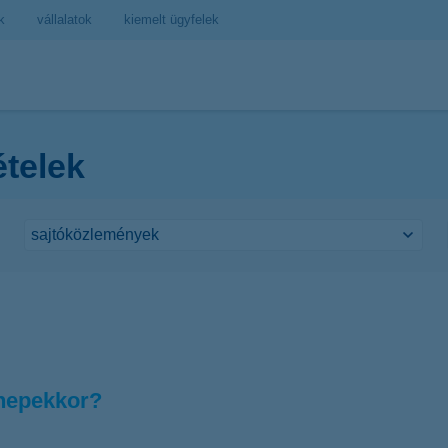
k
vállalatok
kiemelt ügyfelek
ételek
nnepekkor?