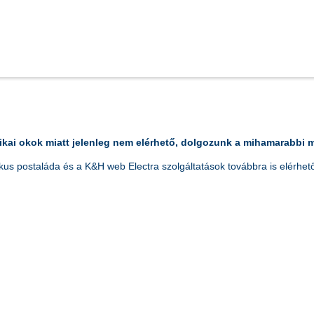
ikai okok miatt jelenleg nem elérhető, dolgozunk a mihamarabbi
s postaláda és a K&H web Electra szolgáltatások továbbra is elérhető