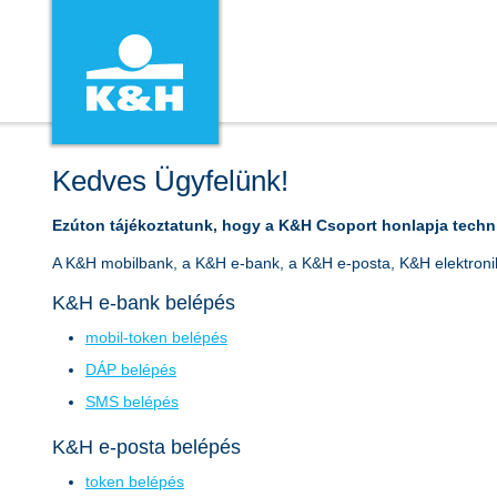
Kedves Ügyfelünk!
Ezúton tájékoztatunk, hogy a K&H Csoport honlapja techn
A K&H mobilbank, a K&H e-bank, a K&H e-posta, K&H elektroniku
K&H e-bank belépés
mobil-token belépés
DÁP belépés
SMS belépés
K&H e-posta belépés
token belépés