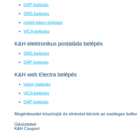
DÁP belépés
SMS belépés
mobil-token belépés
VICA belépés
K&H elektronikus postaláda belépés
SMS belépés
DÁP belépés
K&H web Electra belépés
token belépés
ViCA belépés
DÁP belépés
Megértésedet köszönjük és elnézést kérünk az esetleges kelle
Üdvözlettel:
K&H Csoport