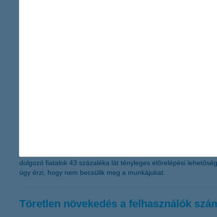
K&H: mit mutat a fiatalok pénztárcája?
minden negyedik magyar huszonéves képtelen félret
2025.02.13.
Bár a fiatalok 57 százaléka rendelkezik valamekkora megtakarítás
index szerint. A 19-29 évesek 18 százaléka csak akkor takarít 
félretenni
K&H: biztonságban érzik magukat a dol
a többség stabilnak tartja az állását, de megbecsülts
2025.02.12.
Továbbra is többségben vannak azok a dolgozó fiatalok, akik kell
dolgozó fiatalok 43 százaléka lát tényleges előrelépési lehető
úgy érzi, hogy nem becsülik meg a munkájukat.
Töretlen növekedés a felhasználók sz