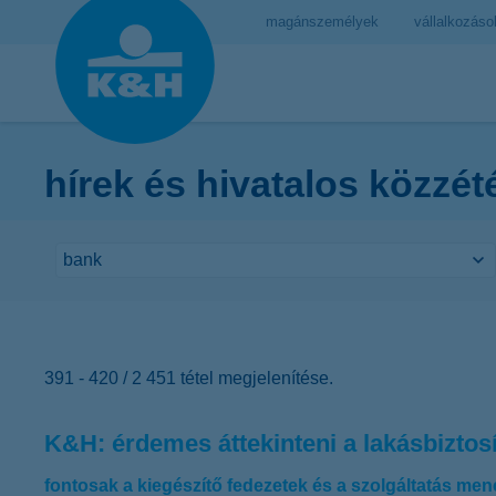
magánszemélyek
vállalkozáso
hírek és hivatalos közzét
391 - 420 / 2 451 tétel megjelenítése.
K&H: érdemes áttekinteni a lakásbiztos
fontosak a kiegészítő fedezetek és a szolgáltatás mene