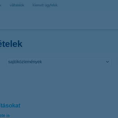
k
vállalatok
kiemelt ügyfelek
ételek
ításokat
te is