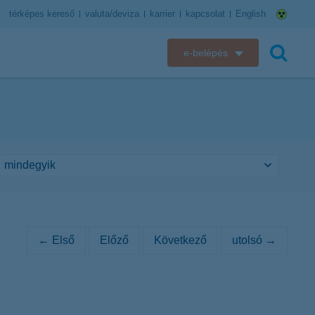
térképes kereső
valuta/deviza
karrier
kapcsolat
English
e-belépés
K&H e-bank
keresés
K&H e-posta
K&H elektronikus postaláda
K&H web Electra
K&H Biztosító ügyfélportál
← Első
Előző
Következő
utolsó →
K&H SZÉP Kártya
K&H e-kártyafelület