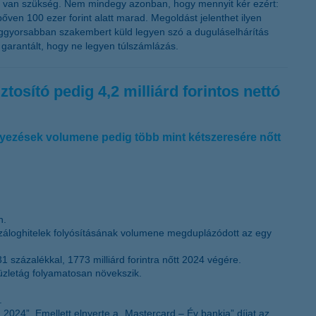
re van szükség. Nem mindegy azonban, hogy mennyit kér ezért:
ven 100 ezer forint alatt marad. Megoldást jelenthet ilyen
leggyorsabban szakembert küld legyen szó a duguláselhárítás
y garantált, hogy ne legyen túlszámlázás.
osító pedig 4,2 milliárd forintos nettó
elyezések volumene pedig több mint kétszeresére nőtt
n.
jelzáloghitelek folyósításának volumene megduplázódott az egy
 százalékkal, 1773 milliárd forintra nőtt 2024 végére.
üzletág folyamatosan növekszik.
.
2024”. Emellett elnyerte a „Mastercard – Év bankja” díjat az