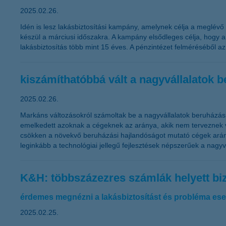
2025.02.26.
Idén is lesz lakásbiztosítási kampány, amelynek célja a meglév
készül a márciusi időszakra. A kampány elsődleges célja, hogy a
lakásbiztosítás több mint 15 éves. A pénzintézet felméréséből az
kiszámíthatóbbá vált a nagyvállalatok 
2025.02.26.
Markáns változásokról számoltak be a nagyvállalatok beruházási
emelkedett azoknak a cégeknek az aránya, akik nem terveznek v
csökken a növekvő beruházási hajlandóságot mutató cégek arány
leginkább a technológiai jellegű fejlesztések népszerűek a nagyv
K&H: többszázezres számlák helyett b
érdemes megnézni a lakásbiztosítást és probléma ese
2025.02.25.