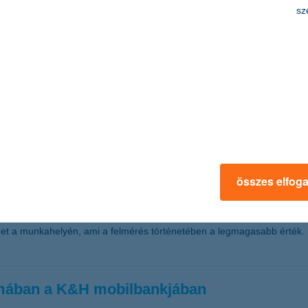
sz
enni
sal, 25 százalékuk nem tud rendszeresen félretenni, emellett jelentős a
meg, ha nagyobb összeg áll a házhoz, és bár havi rendszerességgel 43 
gozó fiatalok
égben van hova fejlődni
összes elfog
ően fixnek gondolják az állásukat: a K&H ifjúsági index legfrissebb, 2
séget a munkahelyén, ami a felmérés történetében a legmagasabb érték
ámában a K&H mobilbankjában