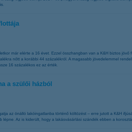
is.
lottája
etkor már elérte a 16 évet. Ezzel összhangban van a K&H biztos jövő 
lékra nőtt a korábbi 44 százalékról. A magasabb jövedelemmel rendel
sze 16 százalékos ez az érték.
a a szülői házból
atja az önálló lakóingatlanba történő költözést – erre jutott a K&H ifjú
lépne. Az is kiderült, hogy a lakásvásárlási szándék ebben a korosztá