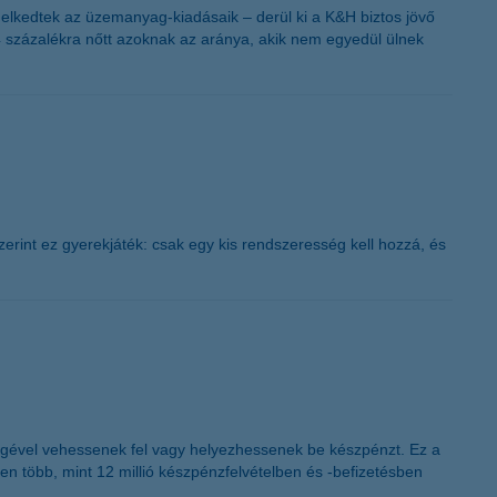
elkedtek az üzemanyag-kiadásaik – derül ki a K&H biztos jövő
4 százalékra nőtt azoknak az aránya, akik nem egyedül ülnek
erint ez gyerekjáték: csak egy kis rendszeresség kell hozzá, és
ségével vehessenek fel vagy helyezhessenek be készpénzt. Ez a
en több, mint 12 millió készpénzfelvételben és -befizetésben