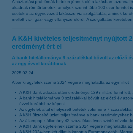
A háztartási problémák hirtelen jönnek elő a lakásban: azonna
akadnak rémtörténetek, amelyek szerint több 100 ezer forintot i
esetekre az úgynevezett lakásszerviz-szolgáltatás, aminek kere
mellett víz-, gáz- vagy villanyszerelőről. A szolgáltatás keretéb
A K&H kivételes teljesítményt nyújtott 2
eredményt ért el
A bank hitelállománya 9 százalékkal bővült az előző é
az egy évvel korábbinak
2025.02.24.
A banki ügyfelek száma 2024 végére meghaladta az egymilliót
A K&H Bank adózás utáni eredménye 129 milliárd forint lett, a
A bank hitelállománya 9 százalékkal bővült az előző év azono
évvel korábbihoz képest.
Az ügyfelek által elhelyezett betétek volumene 7 százalékkal
A K&H Biztosító üzleti teljesítménye a bank eredményéhez ha
Az állampapír-állomány 42 százalékos éves szintű növekedést
A K&H Bank ügyfeleinek száma 2024 végére meghaladta az 1 m
A K&H 2024-ben két díjat is kapott a Euromoney-tól: „Magyar