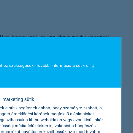
akban. A megvalósult innováció alindex jelentős csökkenést
osak és egyre kevesebb erőforrást fordítanak új termékek,
ához szükségesek. További információ a sütikről
itt
lamint fermentált oldószerek
marketing sütik
zdaság egészségesen fenntartható, hosszútávú fejlődésével
ek a sütik segítenek abban, hogy személyre szabott, a
 visszanyerése, vagy a szerves tápanyagpótló készítmények
togató érdeklődési körének megfelelő ajánlatainkat
goszthassuk a kh.hu weboldalon vagy azon kívül, akár
zösségi média felületeken is, valamint a böngészési
formációkat együttesen kezelhessük az ismert további