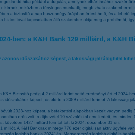
l megoldandó hiba például a dugulás, amelynek elhárításához szakértő
s elkérnek, miközben a tényleges munkadíj, megbízható szakemberrel bő
tében a biztosító a nap huszonnégy órájában értesíthető, és a lehető 
en a biztosítóval kapcsolatban álló szakember oldja meg a problémát, íg
024-ben: a K&H Bank 129 milliárd, a K&H Bizt
v azonos időszakához képest, a lakossági jelzáloghitel-kih
 K&H Biztosító pedig 4,2 milliárd forint nettó eredményt ért el 2024-be
s időszakához képest, és elérte a 3089 milliárd forintot. A lakossági 
 bővült 2023-hoz képest, a befektetési alapokban kezelt vagyon pedig 31
sonlóan erős volt: a díjbevétel 10 százalékkal emelkedett, és minden 
 követően 1427 milliárd forintot tett ki 2024. december 31-én.
illiót. A K&H Banknak mintegy 770 ezer digitálisan aktív ügyfele van
ország legjobb bankja 2024” és „Magyarország legjobb digitális bankja 