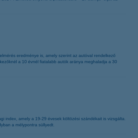
felmérés eredménye is, amely szerint az autóval rendelkező
kezőknél a 10 évnél fiatalabb autók aránya meghaladja a 30
sági index, amely a 19-29 évesek költözési szándékait is vizsgálta.
lyban a mélypontra süllyedt.