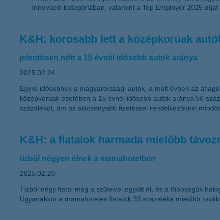
Innováció kategóriában, valamint a Top Employer 2025 díjat 
K&H: korosabb lett a középkorúak autóf
jelentősen nőtt a 15 évnél idősebb autók aránya
2025.02.24.
Egyre idősebbek a magyarországi autók, a múlt évben az átlagél
középkorúak esetében a 15 évnél idősebb autók aránya 56 száza
százalékot, ám az alacsonyabb fizetéssel rendelkezőknél mindös
K&H: a fiatalok harmada mielőbb távozn
tízből négyen élnek a mamahotelben
2025.02.20.
Tízből négy fiatal még a szüleivel együtt él, és a többségük halog
Ugyanakkor a mamahoteles fiatalok 33 százaléka mielőbb tovább 