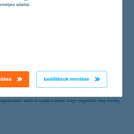
emélyes adattal.
z eltérés a férfiak és a nők között a legfrissebb K&H ifjúsági
százalékuk spórol, de nagyon eltérő összegeket tudnak
adása
beállítások mentése
024 év végi eredményei szerint 59 százalékos az arányuk. A
. Ugyanakkor azért árnyalja a képet, hogy negyedük még mindig