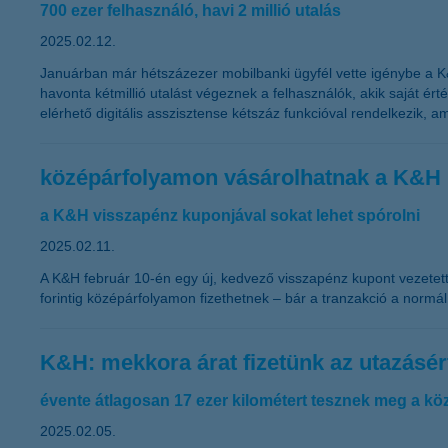
700 ezer felhasználó, havi 2 millió utalás
2025.02.12.
Januárban már hétszázezer mobilbanki ügyfél vette igénybe a K&H
havonta kétmillió utalást végeznek a felhasználók, akik saját ért
elérhető digitális asszisztense kétszáz funkcióval rendelkezik, 
középárfolyamon vásárolhatnak a K&H ü
a K&H visszapénz kuponjával sokat lehet spórolni
2025.02.11.
A K&H február 10-én egy új, kedvező visszapénz kupont vezetett b
forintig középárfolyamon fizethetnek – bár a tranzakció a normál 
K&H: mekkora árat fizetünk az utazásér
évente átlagosan 17 ezer kilométert tesznek meg a 
2025.02.05.