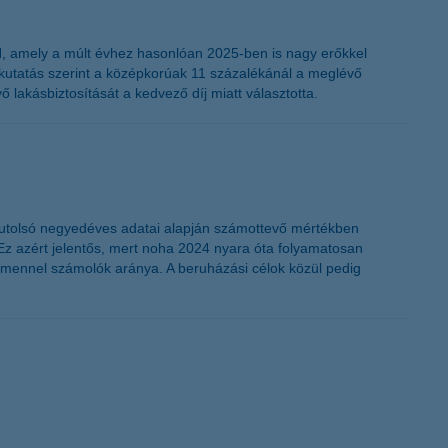
K&H token megújítás
&H, amely a múlt évhez hasonlóan 2025-ben is nagy erőkkel
ő kutatás szerint a középkorúak 11 százalékánál a meglévő
 lakásbiztosítását a kedvező díj miatt választotta.
. utolsó negyedéves adatai alapján számottevő mértékben
Ez azért jelentős, mert noha 2024 nyara óta folyamatosan
umennel számolók aránya. A beruházási célok közül pedig