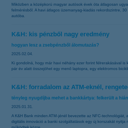
Miközben a középkorú magyar autósok évek óta átlagosan ugyana
felmérésből. A havi átlagos üzemanyag-kiadás rekordszintre, 30
autóba.
K&H: kis pénzből nagy eredmény
hogyan lesz a zsebpénzből álomutazás?
2025.02.04.
Ki gondolná, hogy már havi néhány ezer forint félrerakásával is
pár év alatt összejöhet egy menő laptopra, egy elektromos bicik
K&H: forradalom az ATM-eknél, rengeteg 
tényleg nyugdíjba mehet a bankkártya: felkerült a hián
2025.01.31.
A K&H Bank minden ATM-jénél bevezette az NFC-technológiát, ame
digitális innováció a banki szolgáltatások egy új korszakát nyi
működtek közre.