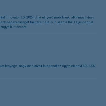
gital Innovator UX 2024 díjat elnyerő mobilbanki alkalmazásban
ilbank népszerűségét fokozza Kate is, hiszen a K&H éjjel-nappal
nzügyeik intézését.
nlat lényege, hogy az aktivált kuponnal az ügyfelek havi 500 000