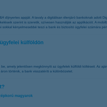
 díjnyertes appját. A tavaly a digitálisan élenjáró bankoknak adott Di
ékeléseik szerint is szeretik, szívesen használják az applikációt. A mob
ami sokkal kényelmesebbé teszi a bank és biztosító ügyfelei számára pé
gyfelei külföldön
e, amely jelentősen megkönnyíti az ügyfelek külföldi költéseit. Az ajá
áron történik, a bank visszatéríti a különbözetet.
t?
középkorú magyarok