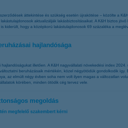
ő szerződések áttekintése és szükség esetén újrakötése – közölte a K
 lakástulajdonosok aktualizálják lakásbiztosításaikat. A K&H biztos jöv
 is kiderült, hogy a középkorú lakástulajdonosok 69 százaléka a meglévő
beruházásai hajlandósága
 hajlandóságukat illetően. A K&H nagyvállalati növekedési index 2024
áltoztatni beruházásaik mértékén, közel négyötödük gondolkodik így. 
a, az elmúlt négy évben soha nem volt ilyen magas a változatlan vol
állalatok körében, minden ötödik cég tervez vele.
iztonságos megoldás
tén megfelelő szakembert kérni