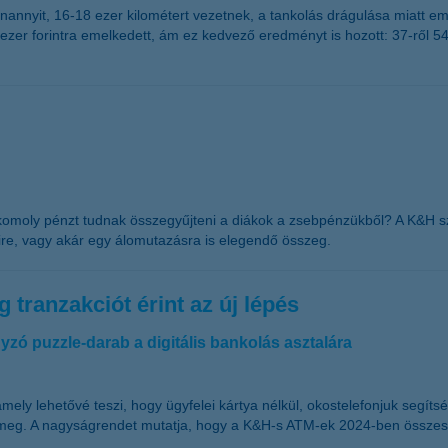
nnyit, 16-18 ezer kilométert vezetnek, a tankolás drágulása miatt em
 ezer forintra emelkedett, ám ez kedvező eredményt is hozott: 37-ről 5
 komoly pénzt tudnak összegyűjteni a diákok a zsebpénzükből? A K&H sz
lire, vagy akár egy álomutazásra is elegendő összeg.
tranzakciót érint az új lépés
yzó puzzle-darab a digitális bankolás asztalára
ly lehetővé teszi, hogy ügyfelei kártya nélkül, okostelefonjuk segít
tja meg. A nagyságrendet mutatja, hogy a K&H-s ATM-ek 2024-ben összes