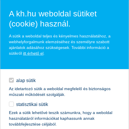
A kh.hu weboldal sütiket
(cookie) használ.
hírek és hivatalos
A sütik a weboldal teljes és kényelmes használatához, a
közzétételek
webhelyforgalmunk elemzéséhez és személyre szabott
ajánlatok adásához szükségesek. További információ a
sütikről
itt érhető el
.
egyéb
English
alap sütik
Az idetartozó sütik a weboldal megfelelő és biztonságos
műszaki működését szolgálják.
statisztikai sütik
menni vagy nem menni? hányan
Ezek a sütik lehetővé teszik számunkra, hogy a weboldal
használatáról információkat kaphassunk annak
távoznának a mamahotelből?
továbbfejlesztése céljából.