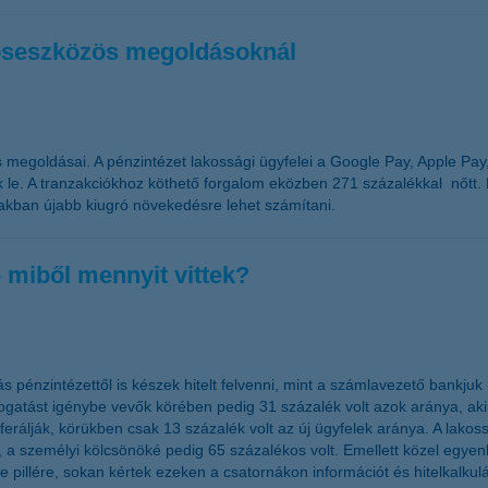
koseszközös megoldásoknál
egoldásai. A pénzintézet lakossági ügyfelei a Google Pay, Apple Pay,
k le. A tranzakciókhoz köthető forgalom eközben 271 százalékkal nőtt.
zakban újabb kiugró növekedésre lehet számítani.
- miből mennyit vittek?
s pénzintézettől is készek hitelt felvenni, mint a számlavezető bankjuk -
atást igénybe vevők körében pedig 31 százalék volt azok aránya, aki
ferálják, körükben csak 13 százalék volt az új ügyfelek aránya. A lakos
 személyi kölcsönöké pedig 65 százalékos volt. Emellett közel egyenlő
line pillére, sokan kértek ezeken a csatornákon információt és hitelkalkul