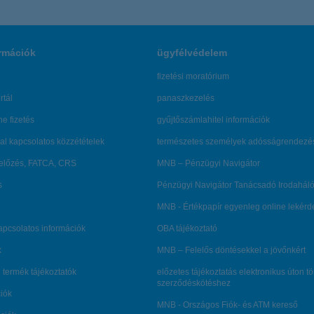
rmációk
ügyfélvédelem
fizetési moratórium
rtál
panaszkezelés
ne fizetés
gyűjtőszámlahitel információk
al kapcsolatos közzétételek
természetes személyek adósságrendezé
lőzés, FATCA, CRS
MNB – Pénzügyi Navigátor
s
Pénzügyi Navigátor Tanácsadó Irodaháló
MNB - Értékpapír egyenleg online lekér
kapcsolatos információk
OBA tájékoztató
k
MNB – Felelős döntésekkel a jövőnkért
 termék tájékoztatók
előzetes tájékoztatás elektronikus úton t
szerződéskötéshez
ciók
MNB - Országos Fiók- és ATM kereső