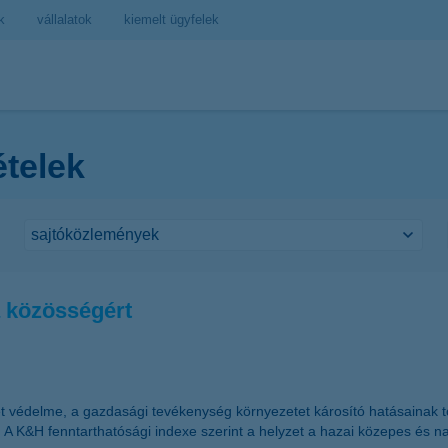
k
vállalatok
kiemelt ügyfelek
ételek
a közösségért
t védelme, a gazdasági tevékenység környezetet károsító hatásainak 
. A K&H fenntarthatósági indexe szerint a helyzet a hazai közepes és n