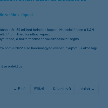
időszakához képest
ában elért 59 milliárd forinthoz képest. Hasonlóképpen a K&H
ért 4,8 milliárd forinthoz képest.
nyhítendő, a háztartásokat és vállalkozásokat segítő
ntra nőtt. A 2022 első háromnegyed évében nyújtott új (lakossági
entése érdekében.
← Első
Előző
Következő
utolsó →