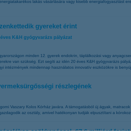
t energiatakarékos lakás vásárlására vagy kisebb energiafogyasztást er
zenkettedik gyereket érint
0 éves K&H gyógyvarázs pályázat
arországon minden 12. gyerek endokrin, táplálkozási vagy anyagcsere
szerekre van szükség. Ezt segíti az idén 20 éves K&H gyógyvarázs pál
 intézmények mindennap használatos innovatív eszközökre is benyújtha
 gyermeksürgősségi részlegének
ztergomi Vaszary Kolos Kórház javára. A támogatásból új ágyak, matraco
s gazdagodik az osztály, amivel hatékonyan tudják elpusztítani a kórokoz