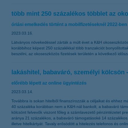
több mint 250 százalékos többlet az o
óriási emelkedés történt a mobilfizetéseknél 2022-ben
2023.03.16.
Látványos növekedéssel zárták a múlt évet a K&H okoseszközös m
korábbihoz képest 250 százalékkal több tranzakciót bonyolította
beszélni, az okoseszközös fizetések területén a következő idős
lakáshitel, babaváró, személyi kölcsön 
előrébb lépett az online ügyintézés
2023.03.14.
Továbbra is sokan hitelből finanszírozzák a céljaikat és ehhez má
40 százaléka korábban nem a K&H-nál bankolt, a babaváró támog
kölcsönt felvevők viszont főleg a számlavezető pénzintézetet pre
aránya 21 százalékos, a babaváró támogatásoké 14 százalékos, a
illetve hitelkártyát. Tavaly erősödött a hitelezés telefonos és on