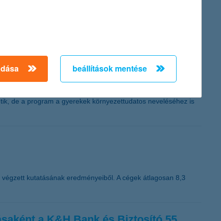
port Fenntarthatósági programirodájának vezetője.
adása
beállítások mentése
leni küzdelemben, hiszen megkötik a széndioxidot és a
 otthont, az embereknek pedig rekreációs helyszínt nyújtanak. A
sszesen 100 oktatási intézményben országszerte a 10 millió Fa
ik, de a program a gyerekek környezettudatos neveléséhez is
n végzett kutatásának eredményeiből. A cégek átlagosan 8,3
ásaként a K&H Bank és Biztosító 55