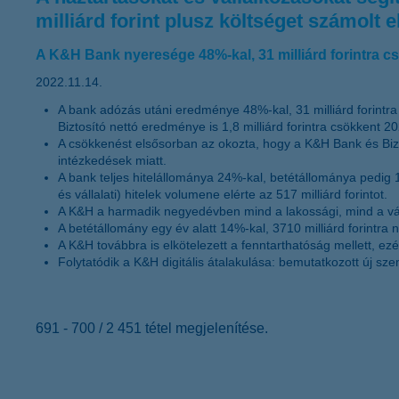
milliárd forint plusz költséget számolt e
A K&H Bank nyeresége 48%-kal, 31 milliárd forintra c
2022.11.14.
A bank adózás utáni eredménye 48%-kal, 31 milliárd forintr
Biztosító nettó eredménye is 1,8 milliárd forintra csökkent 
A csökkenést elsősorban az okozta, hogy a K&H Bank és Biztos
intézkedések miatt.
A bank teljes hitelállománya 24%-kal, betétállománya pedig 1
és vállalati) hitelek volumene elérte az 517 milliárd forintot.
A K&H a harmadik negyedévben mind a lakossági, mind a vállala
A betétállomány egy év alatt 14%-kal, 3710 milliárd forintra n
A K&H továbbra is elkötelezett a fenntarthatóság mellett, ez
Folytatódik a K&H digitális átalakulása: bemutatkozott új sze
691 - 700 / 2 451 tétel megjelenítése.