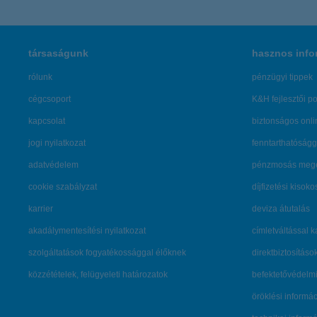
társaságunk
hasznos info
rólunk
pénzügyi tippek
cégcsoport
K&H fejlesztői po
kapcsolat
biztonságos onli
jogi nyilatkozat
fenntarthatóságg
adatvédelem
pénzmosás mege
cookie szabályzat
díjfizetési kisoko
karrier
deviza átutalás
akadálymentesítési nyilatkozat
címletváltással 
szolgáltatások fogyatékossággal élőknek
direktbiztosításo
közzétételek, felügyeleti határozatok
befektetővédelmi
öröklési informá