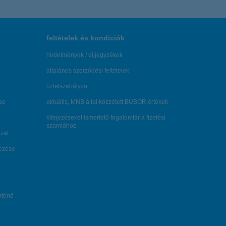
feltételek és kondíciók
hirdetmények / díjjegyzékek
általános szerződési feltételek
üzletszabályzat
se
aktuális, MNB által közzétett BUBOR értékek
kifejezéseket ismertető fogalomtár a fizetési
számlához
zat
dezése
örténő