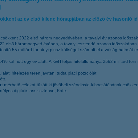
l
sökkent az év első kilenc hónapjában az előző év hasonló 
a csökkent 2022 első három negyedévében, a tavalyi év azonos időszak
2022 első háromnegyed évében, a tavalyi esztendő azonos időszakában el
ító 55 milliárd forintnyi plusz költséget számolt el a válság hatását e
4%-kal nőtt egy év alatt. A K&H teljes hitelállománya 2562 milliárd fori
ti hitelezés terén javítani tudta piaci pozícióját.
őtt.
ért mérhető célokat tűzött ki jövőbeli széndioxid-kibocsátásának csökk
mélyes digitális asszisztense, Kate.