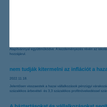
energiahatékonyságú ingatlanok vásárlására is, továbbá használ
100 oktatási intézmény udvarát alakítja 
2022.12.19.
A városok növekedésével egyre jobban visszaszorulnak a zöld te
szennyező anyagokat, hűtik környezetüket és oxigént termelnek.
K&H, amely évek óta fókuszba helyezi a fenntartható fejlődést, m
Alapítvánnyal együttműködve. A kezdeményezés révén az iskolás
hozzájárul.
nem tudják kitermelni az inflációt a haz
2022.11.18.
Jelentősen visszaestek a hazai vállalkozások pénzügyi várakozá
százalékos árbevétel- és 3,3 százalékos profitnövekedéssel szá
A háztartásokat és vállalkozásokat seg