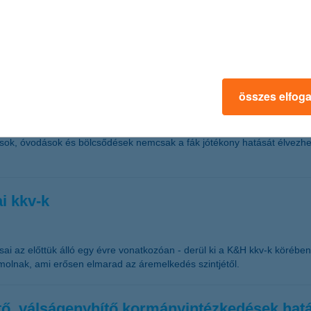
t ingatlanok korszerűsítésére” – nyilatkozta Suba Levente, a K&H Cso
hűsítő ligetté a K&H
összes elfog
rületek, pedig a növények kulcsszerepet játszanak az klímaváltozás el
 Emellett jelentős szerepük van a csapadékelvezetésben, az állatoknak
ost K&H hűsítő ligetek programjával 555 fát és 1110 cserjét ültet el ö
ok, óvodások és bölcsődések nemcsak a fák jótékony hatását élvezhet
ai kkv-k
sai az előttük álló egy évre vonatkozóan - derül ki a K&H kkv-k körébe
molnak, ami erősen elmarad az áremelkedés szintjétől.
ítő, válságenyhítő kormányintézkedések hat