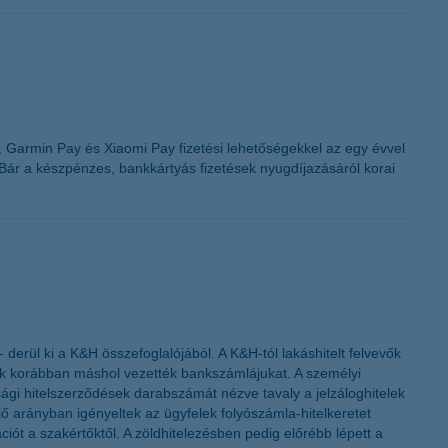
K&H token megújítás
 Garmin Pay és Xiaomi Pay fizetési lehetőségekkel az egy évvel
 Bár a készpénzes, bankkártyás fizetések nyugdíjazásáról korai
 derül ki a K&H összefoglalójából. A K&H-tól lakáshitelt felvevők
k korábban máshol vezették bankszámlájukat. A személyi
sági hitelszerződések darabszámát nézve tavaly a jelzáloghitelek
 arányban igényeltek az ügyfelek folyószámla-hitelkeretet
ációt a szakértőktől. A zöldhitelezésben pedig előrébb lépett a