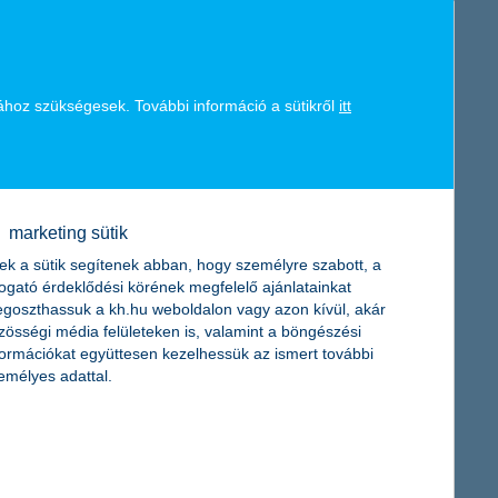
nettó nyereséggel zárta a 2022-es évet
 kiadást jelentettek a K&H Bank és Biztosító számára
ához szükségesek. További információ a sütikről
itt
inthoz képest. Hasonlóképpen a K&H Biztosító nettó eredménye is
sokra és vállalkozásokra gyakorolt hatását enyhítendő
) hitelek volumene elérte a 680 milliárd forintot.
ent a negyedik negyedévben.
marketing sütik
entése érdekében.
ek a sütik segítenek abban, hogy személyre szabott, a
togató érdeklődési körének megfelelő ajánlatainkat
goszthassuk a kh.hu weboldalon vagy azon kívül, akár
zösségi média felületeken is, valamint a böngészési
formációkat együttesen kezelhessük az ismert további
emélyes adattal.
a piacon elsőként és eddig egyedülálló módon egyszerre segíti
eltermék a magyar piacon, amely felvehető új, kedvező