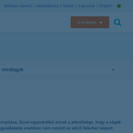
térképes kereső
valuta/deviza
karrier
kapcsolat
English
e-belépés
K&H e-bank
keresés
K&H e-posta
K&H elektronikus postaláda
K&H web Electra
K&H Biztosító ügyfélportál
K&H SZÉP Kártya
tompítása. Ezzel egyenértékű annak a jelentősége, hogy a cégek
K&H e-kártyafelület
agyvállalatok esetében nem romlott az előző félévhez képest.