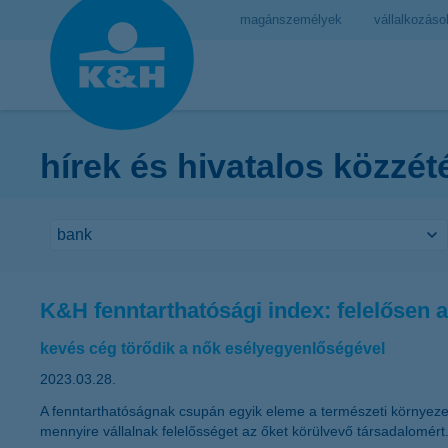
magánszemélyek
vállalkozáso
hírek és hivatalos közzét
K&H fenntarthatósági index: felelősen 
kevés cég törődik a nők esélyegyenlőségével
2023.03.28.
A fenntarthatóságnak csupán egyik eleme a természeti környeze
mennyire vállalnak felelősséget az őket körülvevő társadalomért