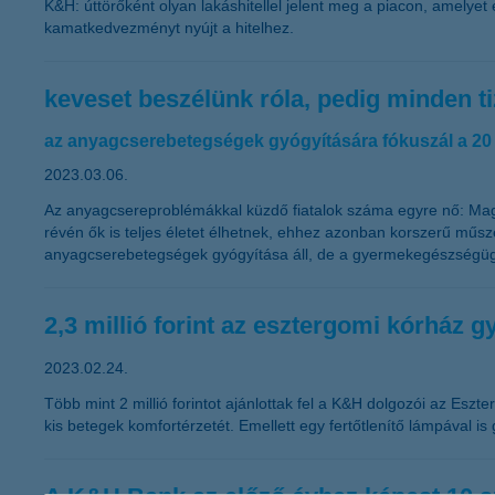
K&H: úttörőként olyan lakáshitellel jelent meg a piacon, amelye
kamatkedvezményt nyújt a hitelhez.
keveset beszélünk róla, pedig minden ti
az anyagcserebetegségek gyógyítására fókuszál a 2
2023.03.06.
Az anyagcsereproblémákkal küzdő fiatalok száma egyre nő: Magy
révén ők is teljes életet élhetnek, ehhez azonban korszerű mű
anyagcserebetegségek gyógyítása áll, de a gyermekegészségügyi
2,3 millió forint az esztergomi kórház
2023.02.24.
Több mint 2 millió forintot ajánlottak fel a K&H dolgozói az Es
kis betegek komfortérzetét. Emellett egy fertőtlenítő lámpával i