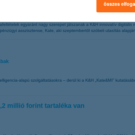
összes elfog
eltételek egyaránt nagy szerepet játszanak a K&H innovatív digitális
pénzügyi asszisztense, Kate, aki szeptembertől szóbeli utasítás alapján 
bbak
telligencia-alapú szolgáltatásokra – derül ki a K&H „Kate&MI” kutatás
 millió forint tartaléka van