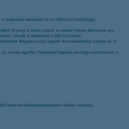
K&H token megújítás
t a magasabb bankadók és az inflációval összefüggő
rd forintnyi új hitelt nyújtott. A vállalati hitelek állománya egy
nden hatodik új lakáshitelt a K&H folyósított.
álasztották Magyarország Legjobb fenntarthatósági bankjának. A
, az ország egyetlen hangalapú digitális pénzügyi asszisztense a
&H Bank bankkártyafejlesztésekért felelős vezetője.