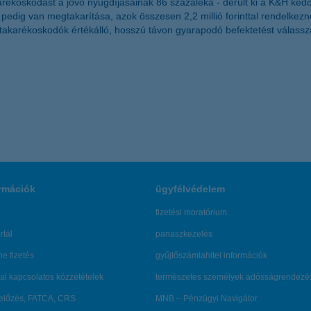
rékoskodást a jövő nyugdíjasainak 86 százaléka - derült ki a K&H kedd
ig van megtakarítása, azok összesen 2,2 millió forinttal rendelkezne
 takarékoskodók értékálló, hosszú távon gyarapodó befektetést válassz
rmációk
ügyfélvédelem
fizetési moratórium
rtál
panaszkezelés
ne fizetés
gyűjtőszámlahitel információk
al kapcsolatos közzétételek
természetes személyek adósságrendezé
lőzés, FATCA, CRS
MNB – Pénzügyi Navigátor