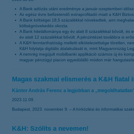
A Bank adózás utáni eredménye a január-szeptemberi időszak
Az egész évre befizetendő extraprofitadó miatt a K&H Biztosí
A Bank költségei 18,5 százalékkal növekedtek, ami meghala
költségnövekedés okozta.
A Bank hitelállománya egy év alatt 8 százalékkal bővült, és elé
év alatt 12 százalékkal bővült. A pénzintézet továbbra is er
A K&H fenntarthatóság melletti elkötelezettsége töretlen, 
K&H folytatja digitális átalakulását is, mint Magyarország Leg
A nemrég megújult mobilbanki applikáció számos új és komple
magyar pénzügyi piacon egyedülálló módon már hangutasítás a
Magas szakmai elismerés a K&H fiatal 
Kántor András Ferenc a legjobban a „megoldhatatlan” 
2023.11.09.
Budapest, 2023. november 9. – A hírközlési és informatikai szak
K&H: Szólíts a nevemen!