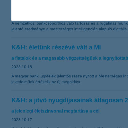
teret adnak a személyes fejlődésnek is
2023.10.19.
A nemzetközi bankcsoporthoz való tartozás és a rugalmas munkaf
jelentő eredménye a mesterséges intelligencián alapuló digitális 
K&H: életünk részévé vált a MI
a fiatalok és a magasabb végzettségűek a legnyitotta
2023.10.18.
A magyar banki ügyfelek jelentős része nyitott a Mesterséges In
jövedelműek értékelik az új megoldást.
K&H: a jövő nyugdíjasainak átlagosan 2,2
a jelenlegi életszínvonal megtartása a cél
2023.10.17.