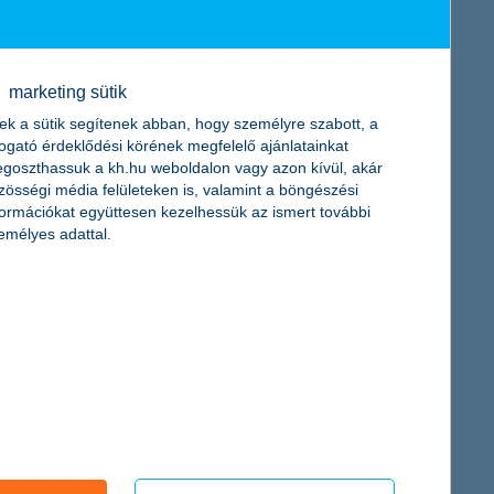
marketing sütik
ek a sütik segítenek abban, hogy személyre szabott, a
togató érdeklődési körének megfelelő ajánlatainkat
goszthassuk a kh.hu weboldalon vagy azon kívül, akár
zösségi média felületeken is, valamint a böngészési
dkívüli ügyfélélményt ígér – most nem csupán a mobilbankban,
formációkat együttesen kezelhessük az ismert további
gyan működik, mire használható a digitális pénzügyi asszisztens.
emélyes adattal.
erséges intelligencia – derül ki a K&H „Kate&MI-t” kutatásából.