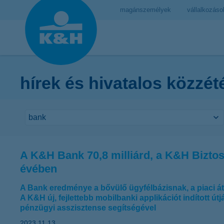
magánszemélyek
vállalkozáso
hírek és hivatalos közzét
A K&H Bank 70,8 milliárd, a K&H Biztosí
évében
A Bank eredménye a bővülő ügyfélbázisnak, a piaci átl
A K&H új, fejlettebb mobilbanki applikációt indított út
pénzügyi asszisztense segítségével
2023.11.13.