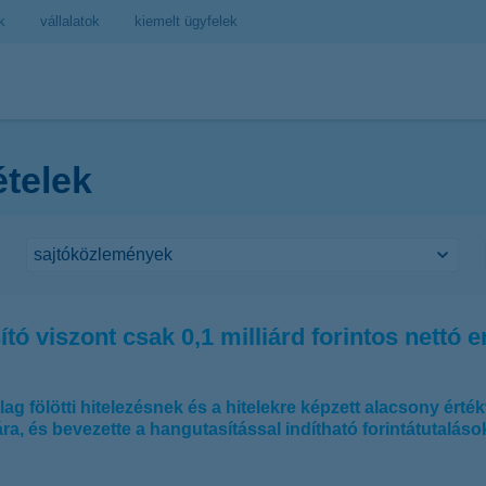
k
vállalatok
kiemelt ügyfelek
ételek
tó viszont csak 0,1 milliárd forintos nettó
ag fölötti hitelezésnek és a hitelekre képzett alacsony ér
jára, és bevezette a hangutasítással indítható forintátutalás