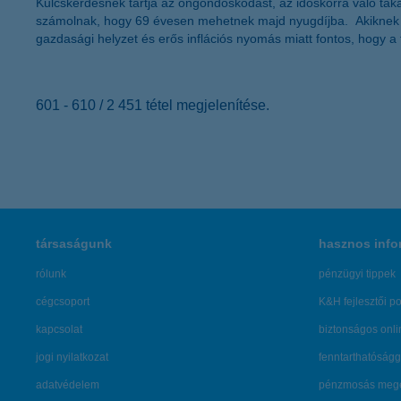
Kulcskérdésnek tartja az öngondoskodást, az időskorra való taka
számolnak, hogy 69 évesen mehetnek majd nyugdíjba. Akiknek ped
gazdasági helyzet és erős inflációs nyomás miatt fontos, hogy a
601 - 610 / 2 451 tétel megjelenítése.
társaságunk
hasznos info
rólunk
pénzügyi tippek
cégcsoport
K&H fejlesztői po
kapcsolat
biztonságos onli
jogi nyilatkozat
fenntarthatóságg
adatvédelem
pénzmosás mege