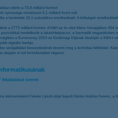
ban elérte a 70,8 milliárd forintot
tó nyeresége mindössze 0,1 milliárd forint volt
dta a bevételek 18,1 százalékos emelkedését. A költségek emelkedésé
rte a 2773 milliárd forintot. A K&H az év első kilenc hónapjában 454 milliá
ős pozíciókkal rendelkezik a lakáshitelpiacon, a harmadik negyedévben mi
nemrégiben a Euromoney 2023-as Kiválósági Díjának átadóján a K&H-t v
jobb digitális bankja.
x szolgáltatás bevezetésének teremti meg a technikai feltételeit. Kate
lapján is tud forintátutalást végezni.
informatikusának
feladatokat szereti
ma elismerésként Fekete László-díjat kapott Kántor András Ferenc, a K