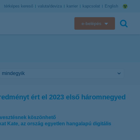
térképes kereső
valuta/deviza
karrier
kapcsolat
English
e-belépés
K&H e-bank
keresés
K&H e-posta
K&H elektronikus postaláda
K&H web Electra
 eredményt ért el 2023 első háromnegyed
K&H Biztosító ügyfélportál
K&H SZÉP Kártya
tékvesztésnek köszönhető
okat Kate, az ország egyetlen hangalapú digitális
K&H e-kártyafelület