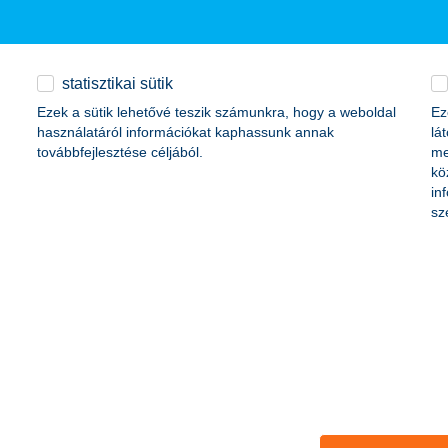
ív reklám
statisztikai sütik
Ezek a sütik lehetővé teszik számunkra, hogy a weboldal
Ez
 citylight-on szólít meg
használatáról információkat kaphassunk annak
lá
továbbfejlesztése céljából.
me
kö
esterséges intelligenciára épülő digitális pénzügyi asszisztense ren
in
sával a bank innovatív módon, interaktív formában mutatja be, hogy ho
sz
de Magyarországon is egyre jobban a hétköznapok részévé válik a mest