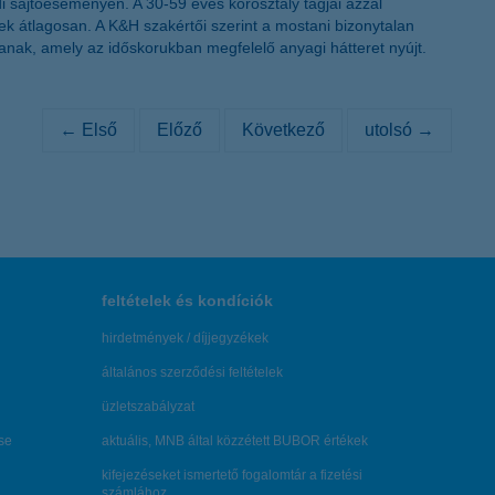
i sajtóeseményén. A 30-59 éves korosztály tagjai azzal
k átlagosan. A K&H szakértői szerint a mostani bizonytalan
anak, amely az időskorukban megfelelő anyagi hátteret nyújt.
← Első
Előző
Következő
utolsó →
feltételek és kondíciók
hirdetmények / díjjegyzékek
általános szerződési feltételek
üzletszabályzat
se
aktuális, MNB által közzétett BUBOR értékek
kifejezéseket ismertető fogalomtár a fizetési
számlához