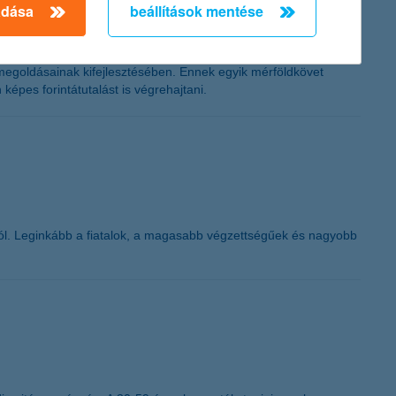
adása
beállítások mentése
 megoldásainak kifejlesztésében. Ennek egyik mérföldkövet
képes forintátutalást is végrehajtani.
ából. Leginkább a fiatalok, a magasabb végzettségűek és nagyobb