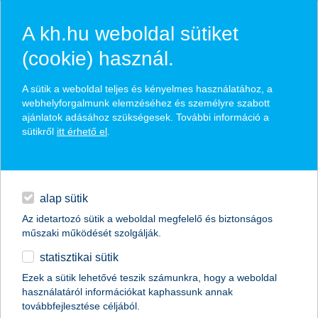
A kh.hu weboldal sütiket
(cookie) használ.
hírek és hivatalos
A sütik a weboldal teljes és kényelmes használatához, a
közzétételek
webhelyforgalmunk elemzéséhez és személyre szabott
ajánlatok adásához szükségesek. További információ a
sütikről
itt érhető el
.
egyéb
English
alap sütik
Az idetartozó sütik a weboldal megfelelő és biztonságos
műszaki működését szolgálják.
statisztikai sütik
K&H: kimagasló a cascobiztosítások
Ezek a sütik lehetővé teszik számunkra, hogy a weboldal
használatáról információkat kaphassunk annak
aránya a villanyautóknál
továbbfejlesztése céljából.