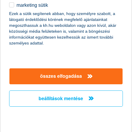
a cascoállomány nyolcadát adják az elektromosok
marketing sütik
2024.10.16.
Ezek a sütik segítenek abban, hogy személyre szabott, a
látogató érdeklődési körének megfelelő ajánlatainkat
A kötelező felelősségbiztosítások esetében 2 százalékos az
megoszthassuk a kh.hu weboldalon vagy azon kívül, akár
elektromos autók aránya a K&H-nál, szemben a villanyautók
közösségi média felületeken is, valamint a böngészési
teljes, hazai állományhoz mért 1 százalékos részesedésével. A
információkat együttesen kezelhessük az ismert további
K&H-s cascobiztosításoknál kiugró, 12 százalékos az
személyes adattal.
elektromosok részesedése, ami azzal is magyarázható, hogy a
villanyautók ára egyelőre a hagyományos autók átlagértékénél
magasabb, ezért a tulajdonosok nagyobb arányban védik
cascóval az autójukat.
összes elfogadása
K&H: döbbenetes hónapot zárt egy
népszerű fiatal - nem szeretne a
nyugdíjszegénység áldozatává válni!
beállítások mentése
a kérdés: meg lehet élni az átlagos nyugdíjból?
2024.10.14.
Komoly kihívást vállalt egy ismert fiatal, aki az átlagos nyugdíj