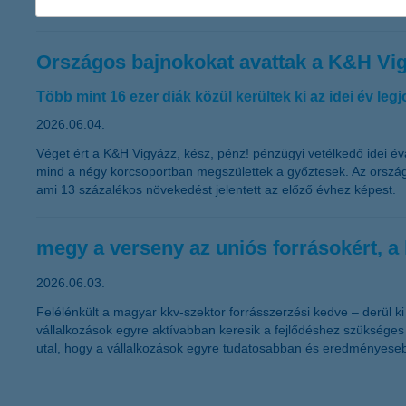
évhez képest.
Országos bajnokokat avattak a K&H Vig
Több mint 16 ezer diák közül kerültek ki az idei év legj
2026.06.04.
Véget ért a K&H Vigyázz, kész, pénz! pénzügyi vetélkedő idei 
mind a négy korcsoportban megszülettek a győztesek. Az ország e
ami 13 százalékos növekedést jelentett az előző évhez képest.
megy a verseny az uniós forrásokért, a
2026.06.03.
Felélénkült a magyar kkv-szektor forrásszerzési kedve – derül k
vállalkozások egyre aktívabban keresik a fejlődéshez szükséges 
utal, hogy a vállalkozások egyre tudatosabban és eredményese