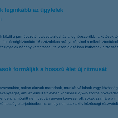
k leginkább az ügyfelek
i
közül a járművezetői balesetbiztosítás a legnépszerűbb, a kötések töb
 felelősségbiztosítás 16 százalékos arányt képvisel a mikrobiztosítások
gyfelek néhány kattintással, teljesen digitálisan köthetnek biztosításo
sok formálják a hosszú élet új ritmusát
avonulást, sokan aktívak maradnak, munkát vállalnak vagy közösségi sz
nységet, ami az elmúlt tíz évben körülbelül 2,5–3-szoros növekedést j
tendencia mögött nem csupán anyagi kényszer áll, sokak számára a munk
tesség elterjedésében is, amely nemcsak aktív közösségi részvételt kí