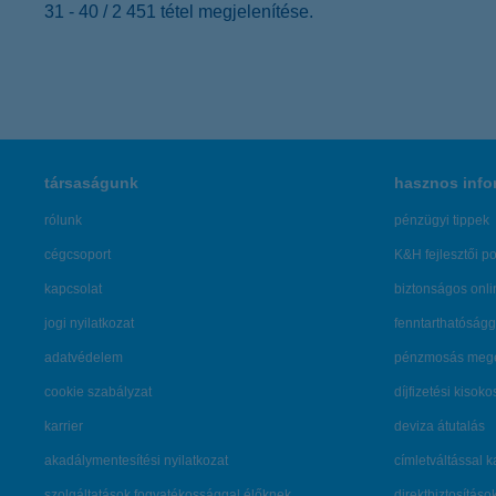
31 - 40 / 2 451 tétel megjelenítése.
társaságunk
hasznos info
rólunk
pénzügyi tippek
cégcsoport
K&H fejlesztői po
kapcsolat
biztonságos onli
jogi nyilatkozat
fenntarthatóságg
adatvédelem
pénzmosás mege
cookie szabályzat
díjfizetési kisoko
karrier
deviza átutalás
akadálymentesítési nyilatkozat
címletváltással 
szolgáltatások fogyatékossággal élőknek
direktbiztosításo