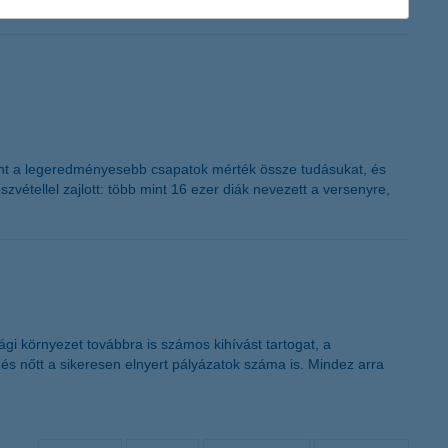
ént a legeredményesebb csapatok mérték össze tudásukat, és
étellel zajlott: több mint 16 ezer diák nevezett a versenyre,
gi környezet továbbra is számos kihívást tartogat, a
és nőtt a sikeresen elnyert pályázatok száma is. Mindez arra