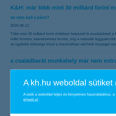
K&H: már több mint 30 milliárd forint mun
de mire kell a pénz?
2026.06.12.
Több mint 30 milliárd forint értékben helyezett ki munkáshitelt a
millió forintos, kamatmentes forrást, míg a második leggyakoribb f
az ügyfelek többsége közel a maximálisan elérhető összeget ves
a családbarát munkahely már nem extra
2026.06.09.
A munkaerőpiacon egyre nagyobb szerepet kap a rugalmasság. A
A kh.hu weboldal sütiket 
Miközben sok cég az irodai jelenlét erősítésén dolgozik, a dol
szerint különösen az aktív, gyermeket nevelő korosztály érzi e
A sütik a weboldal teljes és kényelmes használatához, 
érhető el
.
Fokozatos javulás jöhet, de fegyelmeze