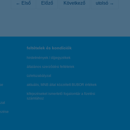
← Első
Előző
Következő
utolsó →
feltételek és kondíciók
hirdetmények / díjjegyzékek
általános szerződési feltételek
üzletszabályzat
se
aktuális, MNB által közzétett BUBOR értékek
kifejezéseket ismertető fogalomtár a fizetési
számlához
zat
dezése