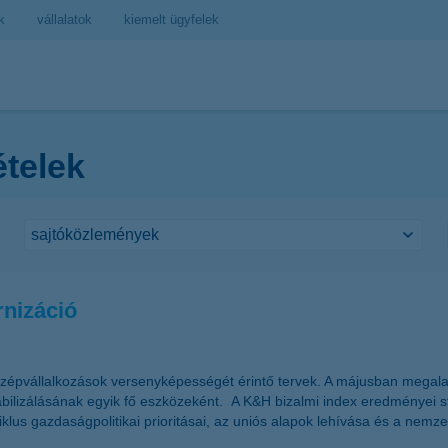
k
vállalatok
kiemelt ügyfelek
ételek
rnizáció
középvállalkozások versenyképességét érintő tervek. A májusban megala
stabilizálásának egyik fő eszközeként. A K&H bizalmi index eredményei s
klus gazdaságpolitikai prioritásai, az uniós alapok lehívása és a nemze