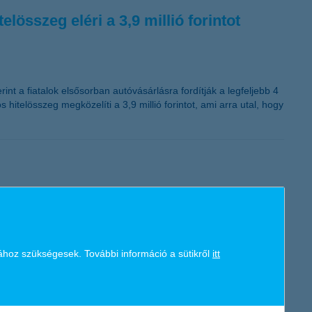
lösszeg eléri a 3,9 millió forintot
int a fiatalok elsősorban autóvásárlásra fordítják a legfeljebb 4
 hitelösszeg megközelíti a 3,9 millió forintot, ami arra utal, hogy
 kiszámítható, élhető munkaszervezés is kulcskérdés.
magánélet egyensúlyát támogató megoldások iránt. A kutatások
ához szükségesek. További információ a sütikről
itt
atra van szükség