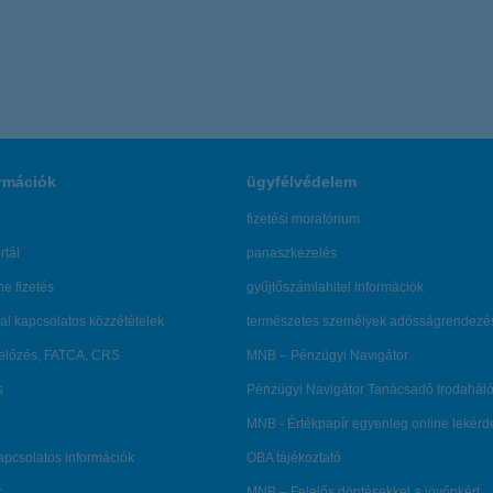
rmációk
ügyfélvédelem
fizetési moratórium
rtál
panaszkezelés
ne fizetés
gyűjtőszámlahitel információk
al kapcsolatos közzétételek
természetes személyek adósságrendezé
lőzés, FATCA, CRS
MNB – Pénzügyi Navigátor
s
Pénzügyi Navigátor Tanácsadó Irodaháló
MNB - Értékpapír egyenleg online lekér
kapcsolatos információk
OBA tájékoztató
k
MNB – Felelős döntésekkel a jövőnkért