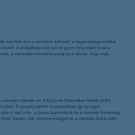
K&H token megújítás
b mint fele erre a termékre érkezett, a daganatdiagnosztikai
 között. A szolgáltatás könnyű és gyors megoldást kínál a
kat, a választási mintákból pedig az is látszik, hogy mely
erepet töltenek be. A Központi Statisztikai Hivatal (KSH)
elent. A nyugdíj melletti munkavállalás így az egyik
a a napi rutin, a társas kapcsolatok és a mentális frissesség
nál, hanem célt, rendszerességet és a mentális-fizikai jóllét