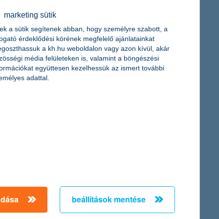
marketing sütik
rhuzamosan az éves infláció 2026-ban 3 százalék körül
 A szakember szerint fegyelmezett költségvetésre van szükség az
ek a sütik segítenek abban, hogy személyre szabott, a
togató érdeklődési körének megfelelő ajánlatainkat
goszthassuk a kh.hu weboldalon vagy azon kívül, akár
zösségi média felületeken is, valamint a böngészési
formációkat együttesen kezelhessük az ismert további
emélyes adattal.
 bevételnövekedésről. A kiadások átlagosan 14 ezer forinttal, a
dex felmérés első negyedéves eredményei szerint. Összességében
adása
beállítások mentése
es volt. A rendkívüli aszályhelyzet rányomja a bélyegét az idei
é pedig 9 százalékkal (52,3 millió tonnára) csökkenhet az előző