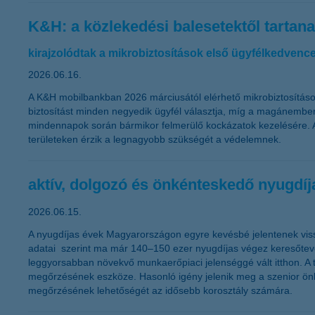
K&H: a közlekedési balesetektől tartana
kirajzolódtak a mikrobiztosítások első ügyfélkedvence
2026.06.16.
A K&H mobilbankban 2026 márciusától elérhető mikrobiztosítások 
biztosítást minden negyedik ügyfél választja, míg a magánemberi
mindennapok során bármikor felmerülő kockázatok kezelésére. Az ü
területeken érzik a legnagyobb szükségét a védelemnek.
aktív, dolgozó és önkénteskedő nyugdíja
2026.06.15.
A nyugdíjas évek Magyarországon egyre kevésbé jelentenek vissz
adatai szerint ma már 140–150 ezer nyugdíjas végez keresőtevéke
leggyorsabban növekvő munkaerőpiaci jelenséggé vált itthon. A 
megőrzésének eszköze. Hasonló igény jelenik meg a szenior önkén
megőrzésének lehetőségét az idősebb korosztály számára.