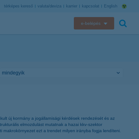
térképes kereső
valuta/deviza
karrier
kapcsolat
English
e-belépés
K&H e-bank
keresés
K&H e-posta
K&H elektronikus postaláda
K&H web Electra
K&H Biztosító ügyfélportál
K&H SZÉP Kártya
kult új kormány a jogállamisági kérdések rendezését és az
trukturális elmozdulást mutatnak a hazai kkv-szektor
K&H e-kártyafelület
ti makrokörnyezet ezt a trendet milyen irányba fogja lendíteni.