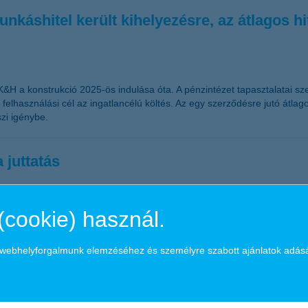
káshitel került kihelyezésre, az átlagos hite
 K&H a konstrukció 2025-ös indulása óta. A pénzintézet tapasztalatai szer
elhasználási cél az ingatlancélú költés. Az egy szerződésre jutó átlagos
zi igénybe.
 juttatás
 családos munkavállalók számára ma már nemcsak a fizetés, hanem a
(cookie) használ.
gozók részéről egyre markánsabban jelenik meg az igény a munka és a 
nnek a hiányát a mindennapokban.
a webhelyforgalmunk elemzéséhez és személyre szabott ajánlatok adás
tt költségvetésre és termelékenységi fordul