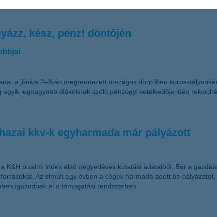
yázz, kész, pénz! döntőjén
obbjai
évada: a június 2–3-án megrendezett országos döntőben korosztályonk
gyik legnagyobb diákoknak szóló pénzügyi vetélkedője idén rekordrészv
 hazai kkv-k egyharmada már pályázott
i a K&H bizalmi index első negyedéves kutatási adataiból. Bár a gazdasá
forrásokat. Az elmúlt egy évben a cégek harmada adott be pályázatot, 
bben igazodnak el a támogatási rendszerben.