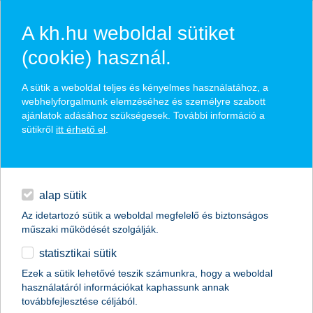
A kh.hu weboldal sütiket
(cookie) használ.
hírek és hivatalos
A sütik a weboldal teljes és kényelmes használatához, a
közzétételek
webhelyforgalmunk elemzéséhez és személyre szabott
ajánlatok adásához szükségesek. További információ a
sütikről
itt érhető el
.
egyéb
English
alap sütik
Az idetartozó sütik a weboldal megfelelő és biztonságos
műszaki működését szolgálják.
statisztikai sütik
K&H: melyik okoseszközös fizetés a
Ezek a sütik lehetővé teszik számunkra, hogy a weboldal
használatáról információkat kaphassunk annak
nyerő?
továbbfejlesztése céljából.