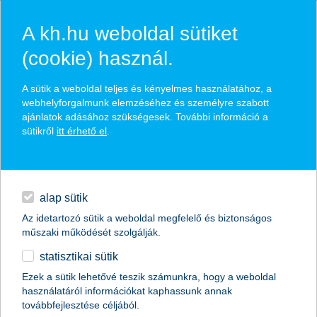
A kh.hu weboldal sütiket
(cookie) használ.
hírek és hivatalos
A sütik a weboldal teljes és kényelmes használatához, a
közzétételek
webhelyforgalmunk elemzéséhez és személyre szabott
ajánlatok adásához szükségesek. További információ a
sütikről
itt érhető el
.
egyéb
English
alap sütik
Az idetartozó sütik a weboldal megfelelő és biztonságos
műszaki működését szolgálják.
statisztikai sütik
hitelkártya egy perc alatt – az AI új
Ezek a sütik lehetővé teszik számunkra, hogy a weboldal
használatáról információkat kaphassunk annak
szintre emeli a bankolást
továbbfejlesztése céljából.