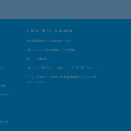
feltételek és kondíciók
hirdetmények / díjjegyzékek
általános szerződési feltételek
üzletszabályzat
se
aktuális, MNB által közzétett BUBOR értékek
kifejezéseket ismertető fogalomtár a fizetési
számlához
zat
dezése
örténő