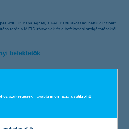
pés volt. Dr. Bába Ágnes, a K&H Bank lakossági banki divízióért
tása terén a MiFID irányelvek és a befektetési szolgáltatásokról
nyi befektetők
gy évre vonatkozó várakozásairól a legfontosabb befektetési
iközben nemzetközi szinten valamelyest a piacok
osztottság az euró alapkamat jövőbeni változásával
ához szükségesek. További információ a sütikről
itt
az eredményekről Horváth István, a K&H Alapkezelő befektetési