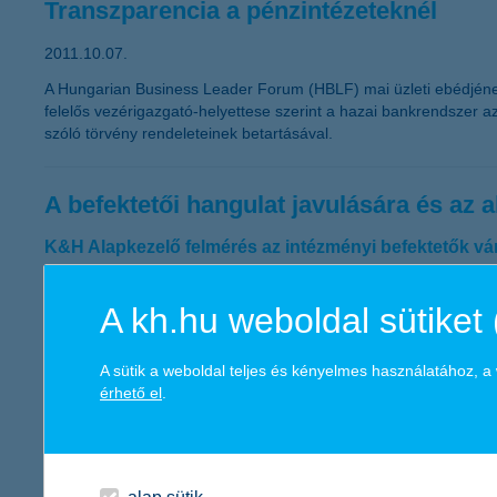
Transzparencia a pénzintézeteknél
2011.10.07.
A Hungarian Business Leader Forum (HBLF) mai üzleti ebédjének k
felelős vezérigazgató-helyettese szerint a hazai bankrendszer az
szóló törvény rendeleteinek betartásával.
A befektetői hangulat javulására és az
K&H Alapkezelő felmérés az intézményi befektetők vá
2011.10.07.
A kh.hu weboldal sütiket 
„A K&H Alapkezelő évente megrendezett befektetői konferenciájá
instrumentumokat illetően. Az eredmények azt mutatják, hogy a 
megnyugvásával, és - főként a feltörekvő országokat illetően -
A sütik a weboldal teljes és kényelmes használatához, 
kapcsolatban tapasztalható, miközben szinte egységes a kép a m
érhető el
.
igazgatója.
Csökkenő pályán a vállalkozások bizal