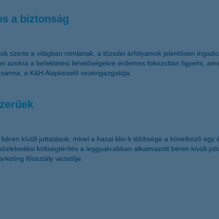
os a biztonság
sok szerte a világban romlanak, a tőzsdei árfolyamok jelentősen ingad
kban azokra a befektetési lehetőségekre érdemes fokozottan figyelni, 
sanna, a K&H Alapkezelő vezérigazgatója.
szerűek
béren kívüli juttatások, mivel a hazai kkv-k többsége a következő egy é
özlekedési költségtérítés a leggyakrabban alkalmazott béren kívüli ju
rketing főosztály vezetője.