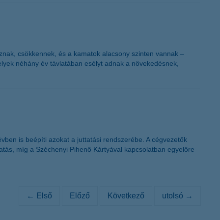
oznak, csökkennek, és a kamatok alacsony szinten vannak –
amelyek néhány év távlatában esélyt adnak a növekedésnek,
vben is beépíti azokat a juttatási rendszerébe. A cégvezetők
ttatás, míg a Széchenyi Pihenő Kártyával kapcsolatban egyelőre
← Első
Előző
Következő
utolsó →