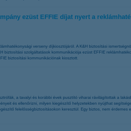
mpány ezüst EFFIE díjat nyert a reklámhat
lámhatékonysági verseny díjkiosztójáról. A K&H biztosítási ismertségn
H biztosítási szolgáltatások kommunikációja ezüst EFFIE reklámhatékon
FIE biztosítási kommunikációnak kiosztott.
rófák, a tavalyi és korábbi évek pusztító viharai rávilágítottak a laká
yeit és ellenőrizni, milyen kiegészítő helyzetekben nyújthat segítséget
egészítő felelősségbiztosításokon keresztül. Egy biztos, nem érdemes e