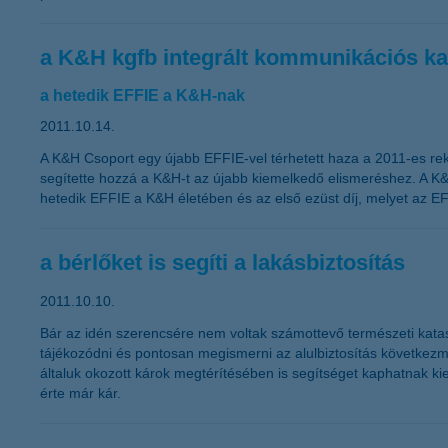
a K&H kgfb integrált kommunikációs ka
a hetedik EFFIE a K&H-nak
2011.10.14.
A K&H Csoport egy újabb EFFIE-vel térhetett haza a 2011-es rek
segítette hozzá a K&H-t az újabb kiemelkedő elismeréshez. A K&
hetedik EFFIE a K&H életében és az első ezüst díj, melyet az EF
a bérlőket is segíti a lakásbiztosítás
2011.10.10.
Bár az idén szerencsére nem voltak számottevő természeti kataszt
tájékozódni és pontosan megismerni az alulbiztosítás következmén
általuk okozott károk megtérítésében is segítséget kaphatnak ki
érte már kár.