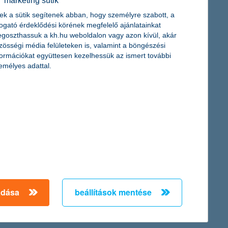
marketing sütik
ek a sütik segítenek abban, hogy személyre szabott, a
togató érdeklődési körének megfelelő ajánlatainkat
zetőjének megkérdezésén alapuló K&H kkv bizalmi index
goszthassuk a kh.hu weboldalon vagy azon kívül, akár
i index csökkenése mögött leginkább az áll, hogy a vállalkozások
zösségi média felületeken is, valamint a böngészési
yobb mértékű csökkenést mutat”– mondta el Németh László, a K&H
formációkat együttesen kezelhessük az ismert további
emélyes adattal.
megkötésére november 15. után nyílik lehetőség.
rtnál
adása
beállítások mentése
és a magas hitelköltségek miatt 46%-kal csökkent az egy évvel
ak, de a várakozásoknak megfelelően alakultak. A nem-teljesítő
ni tudta növekedését a második negyedévben is.