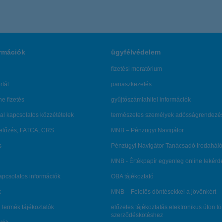
rmációk
ügyfélvédelem
fizetési moratórium
rtál
panaszkezelés
ne fizetés
gyűjtőszámlahitel információk
al kapcsolatos közzétételek
természetes személyek adósságrendezé
lőzés, FATCA, CRS
MNB – Pénzügyi Navigátor
s
Pénzügyi Navigátor Tanácsadó Irodaháló
MNB - Értékpapír egyenleg online lekér
kapcsolatos információk
OBA tájékoztató
k
MNB – Felelős döntésekkel a jövőnkért
 termék tájékoztatók
előzetes tájékoztatás elektronikus úton t
szerződéskötéshez