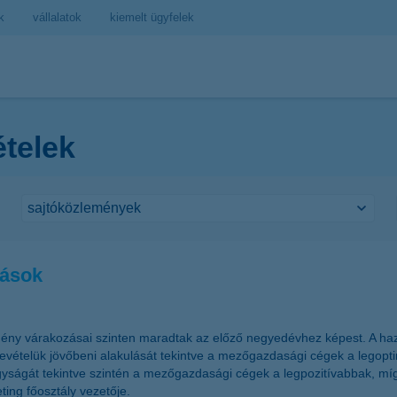
k
vállalatok
kiemelt ügyfelek
ételek
zások
ény várakozásai szinten maradtak az előző negyedévhez képest. A haz
telük jövőbeni alakulását tekintve a mezőgazdasági cégek a legoptim
ságát tekintve szintén a mezőgazdasági cégek a legpozitívabbak, míg
ing főosztály vezetője.