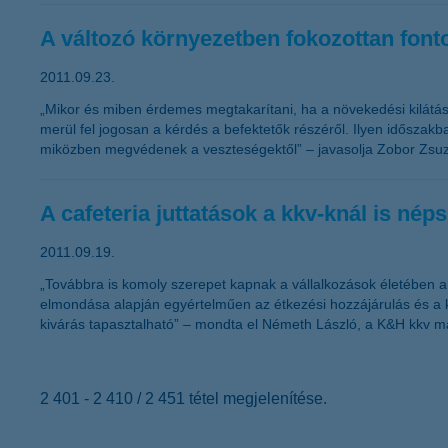
A változó környezetben fokozottan font
2011.09.23.
„Mikor és miben érdemes megtakarítani, ha a növekedési kilátá
merül fel jogosan a kérdés a befektetők részéről. Ilyen idősza
miközben megvédenek a veszteségektől” – javasolja Zobor Zsuz
A cafeteria juttatások a kkv-knál is nép
2011.09.19.
„Továbbra is komoly szerepet kapnak a vállalkozások életében a 
elmondása alapján egyértelműen az étkezési hozzájárulás és a k
kivárás tapasztalható” – mondta el Németh László, a K&H kkv ma
2 401 - 2 410 / 2 451 tétel megjelenítése.