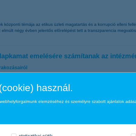
özponti témája az etikus üzleti magatartás és a korrupció elleni fellé
 elmúlt négy évben jelentős előrelépést tett a transzparencia megvalósí
 alapkamat emelésére számítanak az intézmé
rakozásairól
(cookie) használ.
n ismét felmérést készített az intézményi befektetők elkövetkezendő e
legtöbb intézményi befektető óvatos a hazai eszközök tekintetében, m
 a részvénypiacok pozitív teljesítményével számolnak. A legnagyobb meg
a webhelyforgalmunk elemzéséhez és személyre szabott ajánlatok adás
agas euró/forint árfolyamszint fennmaradását illetően” – számolt be 
ma