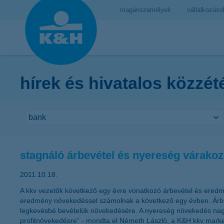
magánszemélyek
vállalkozáso
hírek és hivatalos közzét
stagnáló árbevétel és nyereség várako
2011.10.18.
A kkv vezetők következő egy évre vonatkozó árbevétel és eredm
eredmény növekedéssel számolnak a következő egy évben. Árbevé
legkevésbé bevételük növekedésére. A nyereség növekedés nagy
profitnövekedésre” - mondta el Németh László, a K&H kkv market