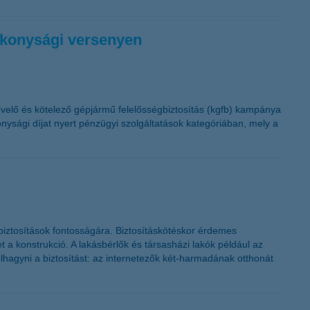
K&H token megújítás
ékonysági versenyen
övelő és kötelező gépjármű felelősségbiztosítás (kgfb) kampánya
ysági díjat nyert pénzügyi szolgáltatások kategóriában, mely a
sbiztosítások fontosságára. Biztosításkötéskor érdemes
 a konstrukció. A lakásbérlők és társasházi lakók például az
lhagyni a biztosítást: az internetezők két-harmadának otthonát