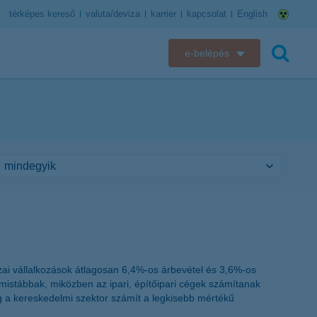
térképes kereső
valuta/deviza
karrier
kapcsolat
English
e-belépés
K&H e-bank
keresés
K&H e-posta
K&H elektronikus postaláda
K&H web Electra
K&H Biztosító ügyfélportál
K&H SZÉP Kártya
ai vállalkozások átlagosan 6,4%-os árbevétel és 3,6%-os
istábbak, miközben az ipari, építőipari cégek számítanak
K&H e-kártyafelület
 a kereskedelmi szektor számít a legkisebb mértékű