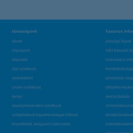
társaságunk
hasznos info
rólunk
pénzügyi tippek
cégcsoport
K&H fejlesztői po
kapcsolat
biztonságos onli
jogi nyilatkozat
fenntarthatóságg
adatvédelem
pénzmosás mege
cookie szabályzat
díjfizetési kisoko
karrier
deviza átutalás
akadálymentesítési nyilatkozat
címletváltással 
szolgáltatások fogyatékossággal élőknek
direktbiztosításo
közzétételek, felügyeleti határozatok
befektetővédelmi