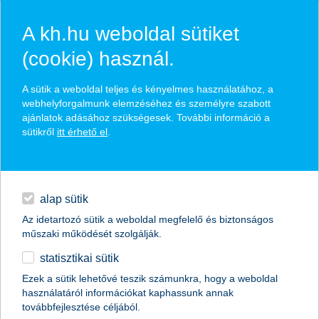
A kh.hu weboldal sütiket
(cookie) használ.
hírek és hivatalos
A sütik a weboldal teljes és kényelmes használatához, a
közzétételek
webhelyforgalmunk elemzéséhez és személyre szabott
ajánlatok adásához szükségesek. További információ a
sütikről
itt érhető el
.
egyéb
English
alap sütik
Az idetartozó sütik a weboldal megfelelő és biztonságos
műszaki működését szolgálják.
statisztikai sütik
a K&H csatlakozott a Minősített
Ezek a sütik lehetővé teszik számunkra, hogy a weboldal
használatáról információkat kaphassunk annak
Vállalkozói Hitelprogramhoz
továbbfejlesztése céljából.