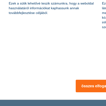
Ezek a sütik lehetővé teszik számunkra, hogy a weboldal
Ez
ól - de hosszú távú döntés. Az elmúlt húsz évben az életbiztosítási piac 
használatáról információkat kaphassunk annak
lá
éget nyújt. De pontosan melyiket érdemes választani? Összegyűjtöttük a
továbbfejlesztése céljából.
me
kö
in
sz
zolgáltatásai
ló újításokat vezetett be. Júliustól a kártyabirtokosok az előfoglalás
 a szolgáltatás lefoglalásához. Sokan használják kártyájukat ételrendelés
kozásoknál
összes elfog
a hazai vállalkozások egyéves várakozásait jelző K&H kkv bizalm
árt növekedése rányomta a bélyegét a vállalkozások hangulatára,
ti források hozzájutásának megítélésében” – mondta el Németh Lá