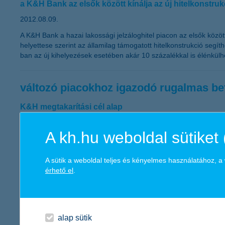
a K&H Bank az elsők között kínálja az új hitelkonstruk
2012.08.09.
A K&H Bank a hazai lakossági jelzáloghitel piacon az elsők közöt
helyettese szerint az államilag támogatott hitelkonstrukció segít
ban az új kihelyezések esetében akár 10 százalékkal is élénkül
változó piacokhoz igazodó rugalmas be
K&H megtakarítási cél alap
2012.07.20.
A kh.hu weboldal sütiket 
„A lakossági befektetők megtakarításainak számos célja lehet, 
összegben, mind időben lényegesen eltérhetnek egymástól, így 
alaprugalmasságának köszönhetően kiválóan alkalmas közép- és
A sütik a weboldal teljes és kényelmes használatához, 
Zsuzsanna, a K&H Alapkezelő vezérigazgatója.
érhető el
.
a jó életbiztosítás 10 titka
alap sütik
2012.07.19.