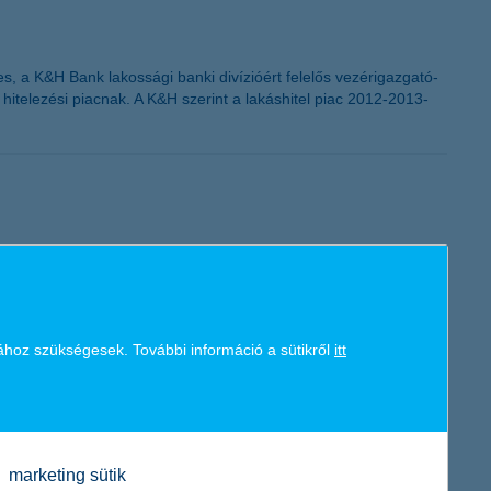
es, a K&H Bank lakossági banki divízióért felelős vezérigazgató-
ó hitelezési piacnak. A K&H szerint a lakáshitel piac 2012-2013-
ingatlan vagy gépkocsi vásárlásig. Ezek a szándékok mind
éle célnak megfelel. A K&H megtakarítások cél
esetén bármikor hozzájuthatunk pénzünkhöz” – mondta el Zobor
ához szükségesek. További információ a sütikről
itt
marketing sütik