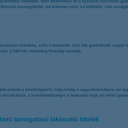
pcsolódást választják, ilyen alkalmakkor és a nyaralási szezonban gya
ztosító összegyűjtötte, mit érdemes tudni, ha külföldön, más országb
eruházási szándéka, a kkv-k kevesebb, mint fele gondolkodik csupán fe
szló, a K&H kkv marketing főosztály vezetője.
ájékozódnak a lehetőségekről, még mindig a vagyonbiztosításra van leg
al okozott kárra, a termékfelelősségre is fedezetet nyújt, és nehéz gazd
állami támogatású lakáscélú hitelek