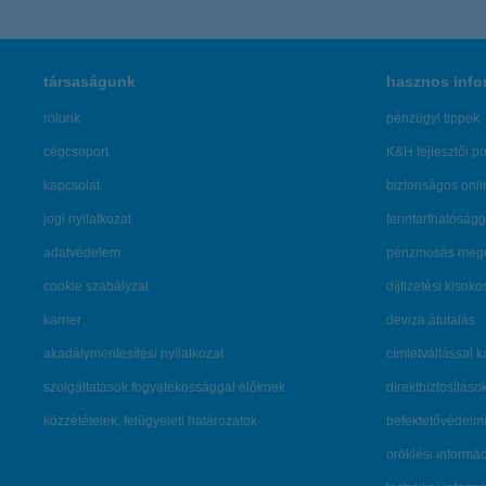
társaságunk
hasznos info
rólunk
pénzügyi tippek
cégcsoport
K&H fejlesztői po
kapcsolat
biztonságos onli
jogi nyilatkozat
fenntarthatóságg
adatvédelem
pénzmosás mege
cookie szabályzat
díjfizetési kisoko
karrier
deviza átutalás
akadálymentesítési nyilatkozat
címletváltással 
szolgáltatások fogyatékossággal élőknek
direktbiztosításo
közzétételek, felügyeleti határozatok
befektetővédelmi
öröklési informá