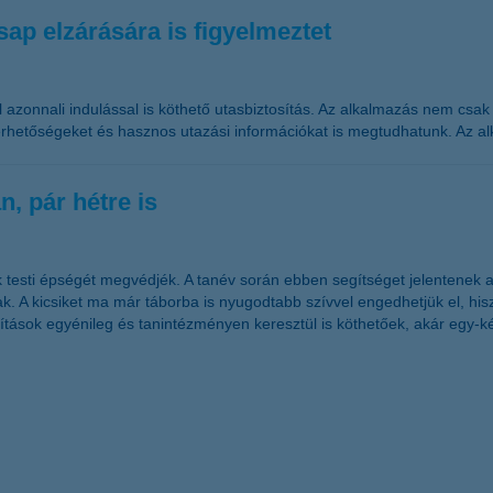
ap elzárására is figyelmeztet
el azonnali indulással is köthető utasbiztosítás. Az alkalmazás nem csa
 elérhetőségeket és hasznos utazási információkat is megtudhatunk. Az 
n, pár hétre is
 testi épségét megvédjék. A tanév során ebben segítséget jelentenek 
. A kicsiket ma már táborba is nyugodtabb szívvel engedhetjük el, hisz
sítások egyénileg és tanintézményen keresztül is köthetőek, akár egy-ké