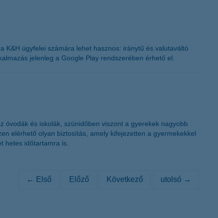
k a K&H ügyfelei számára lehet hasznos: iránytű és valutaváltó
alkalmazás jelenleg a Google Play rendszerében érhető el.
az óvodák és iskolák, szünidőben viszont a gyerekek nagyobb
en elérhető olyan biztosítás, amely kifejezetten a gyermekekkel
t hetes időtartamra is.
← Első
Előző
Következő
utolsó →