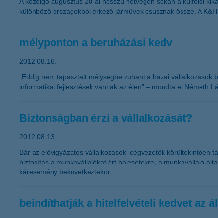
A közelgő augusztus 20-ai hosszú hétvégén sokan a külföldi kika
különböző országokból érkező járművek csúsznak össze. A K&H Bi
mélyponton a beruházási kedv
2012.08.16.
„Eddig nem tapasztalt mélységbe zuhant a hazai vállalkozások b
informatikai fejlesztések vannak az élen” – mondta el Németh Lá
Biztonságban érzi a vállalkozását?
2012.08.13.
Bár az elővigyázatos vállalkozások, cégvezetők körültekintően t
biztosítás a munkavállalókat ért balesetekre, a munkavállaló ált
káresemény bekövetkeztekor.
beindíthatják a hitelfelvételi kedvet az 