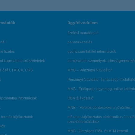
rmációk
ügyfélvédelem
fizetési moratórium
rtál
panaszkezelés
ne fizetés
gyűjtőszámlahitel információk
al kapcsolatos közzétételek
természetes személyek adósságrendezé
lőzés, FATCA, CRS
MNB – Pénzügyi Navigátor
s
Pénzügyi Navigátor Tanácsadó Irodaháló
MNB - Értékpapír egyenleg online lekér
kapcsolatos információk
OBA tájékoztató
k
MNB – Felelős döntésekkel a jövőnkért
 termék tájékoztatók
előzetes tájékoztatás elektronikus úton t
szerződéskötéshez
ciók
MNB - Országos Fiók- és ATM kereső