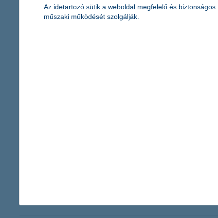
Az idetartozó sütik a weboldal megfelelő és biztonságos
Egy életbiztosítási szerződés - ha nem is feltétlenül egy életre sz
műszaki működését szolgálják.
életbiztosítások köre rendkívül változatos, és számtalan lehetős
életbiztosítások között.
bővültek a K&H SZÉP Kártya kényelmi s
2012.07.19.
A K&H a közel 75000 K&H SZÉP Kártya felhasználó kényelmét szolgá
kiválasztott szálláshelyről, de készpénzt sem kell felhasználniuk
az elfogadóhelyek online fizetési rendszereihez.
mérsékelt pesszimizmus a hazai vállal
2012.07.12.
„Kismértékű csökkenést mutat az előző negyedévhez képest 
hitelezés beszűkülése, valamint a vállalati hitelkamatok v
számottevő javulás tapasztalható az európai uniós pályáza