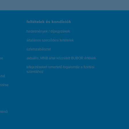
feltételek és kondíciók
hirdetmények / díjjegyzékek
általános szerződési feltételek
üzletszabályzat
se
aktuális, MNB által közzétett BUBOR értékek
kifejezéseket ismertető fogalomtár a fizetési
számlához
zat
dezése
örténő