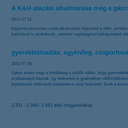
A K&H utazási alkalmazása még a gázcs
2012.07.11.
Ingyenes biztosítási mobil alkalmazást fejlesztett a K&H, amelly
funkcióval is rendelkezik, valamint segítségével külképviseleti
gyerekbiztosítás: egyénileg, csoportosa
2012.07.06.
Egész évben nagy a felelősség a szülők vállán, hogy gyermekeik
szabadságot kapnak, így balesetek is gyakrabban előfordulhatnak
legtöbbször előforduló balesetekre nyújt fedezetet. Ezek a bizto
2 331 - 2 340 / 2 451 tétel megjelenítése.