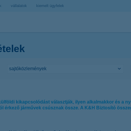
k
vállalatok
kiemelt ügyfelek
ételek
lföldi kikapcsolódást választják, ilyen alkalmakkor és a n
l érkező járművek csúsznak össze. A K&H Biztosító összegy