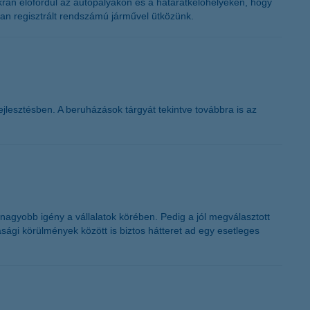
kran előfordul az autópályákon és a határátkelőhelyeken, hogy
K&H token megújítás
an regisztrált rendszámú járművel ütközünk.
jlesztésben. A beruházások tárgyát tekintve továbbra is az
nagyobb igény a vállalatok körében. Pedig a jól megválasztott
asági körülmények között is biztos hátteret ad egy esetleges