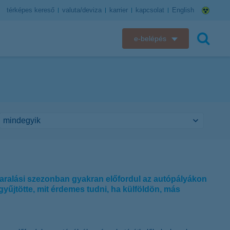
térképes kereső
valuta/deviza
karrier
kapcsolat
English
e-belépés
K&H e-bank
keresés
K&H e-posta
K&H elektronikus postaláda
K&H web Electra
K&H Biztosító ügyfélportál
yaralási szezonban gyakran előfordul az autópályákon
űjtötte, mit érdemes tudni, ha külföldön, más
K&H SZÉP Kártya
K&H e-kártyafelület