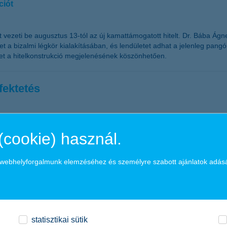
ciót
t vezeti be augusztus 13-tól az új kamattámogatott hitelt. Dr. Bába Ágn
het a bizalmi légkör kialakításában, és lendületet adhat a jelenleg pang
het a hitelkonstrukció megjelenésének köszönhetően.
fektetés
(cookie) használ.
a nyugdíjtól kezdve a gyermekek részére történő megtakarításon át az 
érdemes olyan megtakarítási formát választunk, amely egyszerre többf
 hosszú távú megtakarításokra, ugyanakkor nyílt végű, így szükség 
a webhelyforgalmunk elemzéséhez és személyre szabott ajánlatok adás
statisztikai sütik