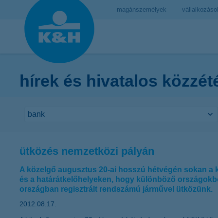
magánszemélyek
vállalkozáso
hírek és hivatalos közzét
ütközés nemzetközi pályán
A közelgő augusztus 20-ai hosszú hétvégén sokan a kü
és a határátkelőhelyeken, hogy különböző országokbó
országban regisztrált rendszámú járművel ütközünk.
2012.08.17.