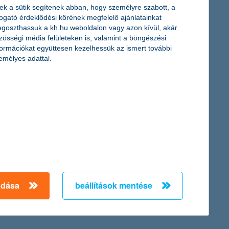
ek a sütik segítenek abban, hogy személyre szabott, a
óriási fejlődésen ment át, a piaci szereplők által kínált
togató érdeklődési körének megfelelő ajánlatainkat
 tíz legfontosabb tudnivalót, amely segíthet eligazodni az
goszthassuk a kh.hu weboldalon vagy azon kívül, akár
zösségi média felületeken is, valamint a böngészési
formációkat együttesen kezelhessük az ismert további
emélyes adattal.
okat is intézhetik a pihenőkártyával, így nem csúsznak le a
ek kifizetésére, ezért a K&H technikai elérhetőséget alakított ki
adása
beállítások mentése
i index. A visszaesés főként azzal magyarázható, hogy a
 és a versenyhelyzetük romlására számítanak. Mindeközben
szló, a K&H Kkv marketing főosztály vezetője.