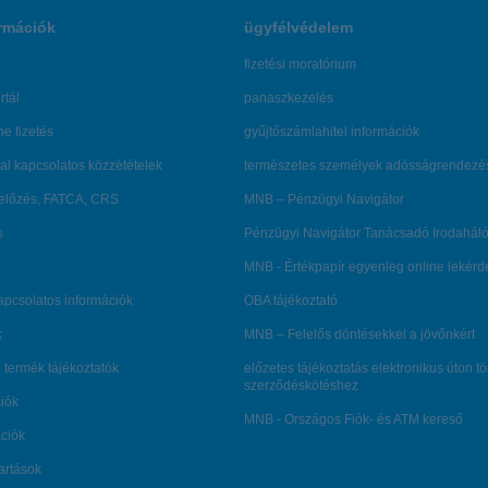
rmációk
ügyfélvédelem
fizetési moratórium
rtál
panaszkezelés
ne fizetés
gyűjtőszámlahitel információk
al kapcsolatos közzétételek
természetes személyek adósságrendezé
lőzés, FATCA, CRS
MNB – Pénzügyi Navigátor
s
Pénzügyi Navigátor Tanácsadó Irodaháló
MNB - Értékpapír egyenleg online lekér
kapcsolatos információk
OBA tájékoztató
k
MNB – Felelős döntésekkel a jövőnkért
 termék tájékoztatók
előzetes tájékoztatás elektronikus úton t
szerződéskötéshez
ciók
MNB - Országos Fiók- és ATM kereső
ációk
tartások