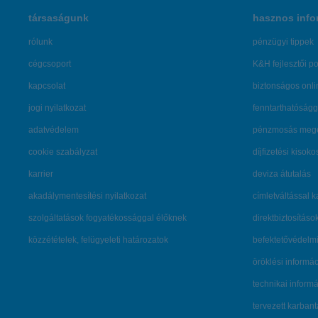
társaságunk
hasznos info
rólunk
pénzügyi tippek
cégcsoport
K&H fejlesztői po
kapcsolat
biztonságos onli
jogi nyilatkozat
fenntarthatóságg
adatvédelem
pénzmosás mege
cookie szabályzat
díjfizetési kisoko
karrier
deviza átutalás
akadálymentesítési nyilatkozat
címletváltással 
szolgáltatások fogyatékossággal élőknek
direktbiztosításo
közzétételek, felügyeleti határozatok
befektetővédelmi
öröklési informá
technikai inform
tervezett karban