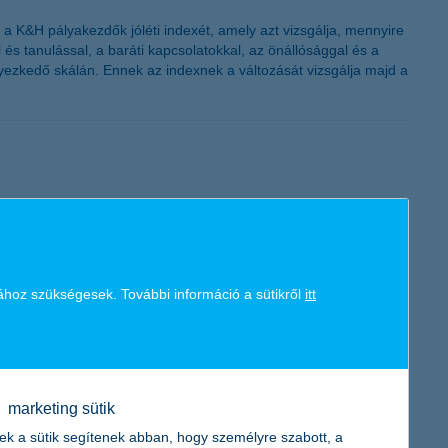
K&H pályakezdők jóléti indexét, amely azt vizsgálja, mennyire
és tanulással, a baráti kapcsolatokkal, az önállósággal és a
lyezkedő skálán. Ennek az indexnek a változását vizsgálja majd a
zámláinak. De aztán elérkezik az idő, amikor utána kell járni
ához szükségesek. További információ a sütikről
itt
 3000 diák méri össze a tudását. A január 31-én zárult nevezési
ntkező a 3-4. osztályosok kategóriájából került ki.
marketing sütik
ek a sütik segítenek abban, hogy személyre szabott, a