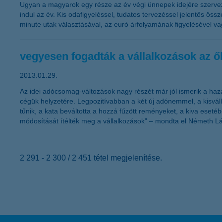
Ugyan a magyarok egy része az év végi ünnepek idejére szervez
indul az év. Kis odafigyeléssel, tudatos tervezéssel jelentős ös
minute utak választásával, az euró árfolyamának figyelésével v
vegyesen fogadták a vállalkozások az ők
2013.01.29.
Az idei adócsomag-változások nagy részét már jól ismerik a haz
cégük helyzetére. Legpozitívabban a két új adónemmel, a kisválla
tűnik, a kata beváltotta a hozzá fűzött reményeket, a kiva eset
módosítását ítélték meg a vállalkozások” – mondta el Németh Lá
2 291 - 2 300 / 2 451 tétel megjelenítése.