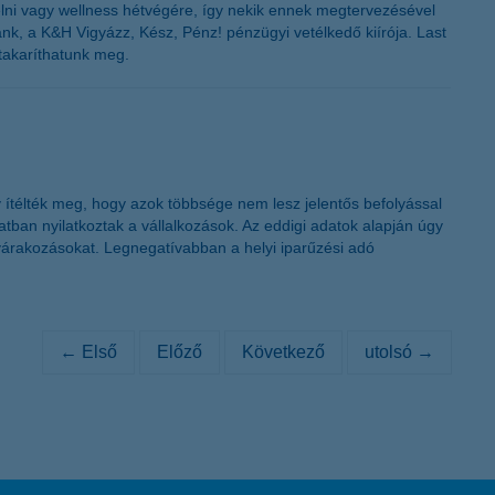
lni vagy wellness hétvégére, így nekik ennek megtervezésével
ank, a K&H Vigyázz, Kész, Pénz! pénzügyi vetélkedő kiírója. Last
takaríthatunk meg.
 ítélték meg, hogy azok többsége nem lesz jelentős befolyással
atban nyilatkoztak a vállalkozások. Az eddigi adatok alapján úgy
 várakozásokat. Legnegatívabban a helyi iparűzési adó
← Első
Előző
Következő
utolsó →