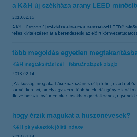
a K&H új székháza arany LEED minősíté
2013.02.15.
A K&H Csoport új székháza elnyerte a nemzetközi LEED® minősít
teljes kivitelezésen át a berendezésig az előírt környezettudato
több megoldás egyetlen megtakarításb
K&H megtakarítási cél – február alapok alapja
2013.02.14.
„A lakossági megtakarításoknak számos célja lehet, ezért nehéz
formát keresni, amely egyszerre több befektetői igényre kínál 
illetve hosszú távú megtakarításokban gondolkodnak, ugyanakko
hogy érzik magukat a huszonévesek?
K&H pályakezdők jóléti indexe
2013.02.14.