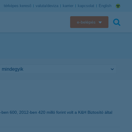
térképes kereső
valuta/deviza
karrier
kapcsolat
English
e-belépés
K&H e-bank
keresés
K&H e-posta
K&H elektronikus postaláda
K&H web Electra
K&H Biztosító ügyfélportál
K&H SZÉP Kártya
n 600, 2012-ben 420 milló forint volt a K&H Biztosító által
K&H e-kártyafelület