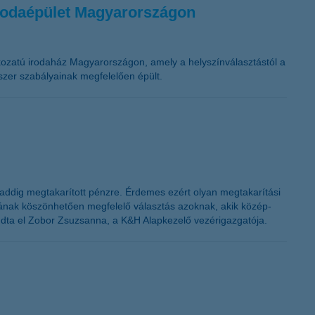
irodaépület Magyarországon
K&H token megújítás
kozatú irodaház Magyarországon, amely a helyszínválasztástól a
dszer szabályainak megfelelően épült.
addig megtakarított pénzre. Érdemes ezért olyan megtakarítási
ágának köszönhetően megfelelő választás azoknak, akik közép-
dta el Zobor Zsuzsanna, a K&H Alapkezelő vezérigazgatója.