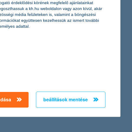
togató érdeklődési körének megfelelő ajánlatainkat
goszthassuk a kh.hu weboldalon vagy azon kívül, akár
zösségi média felületeken is, valamint a böngészési
formációkat együttesen kezelhessük az ismert további
emélyes adattal.
 ritkaságnak az osztrák és svájci sípályákon, használjuk ki!
 balesetek ne változtassák rossz emlékké a síelést.
a válságot követő három évben a tőkekiáramlás jellemezte a
áth István, a K&H Alapkezelő befektetési igazgatója.
adása
beállítások mentése