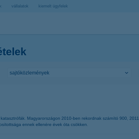
k
vállalatok
kiemelt ügyfelek
ételek
i katasztrófák. Magyarországon 2010-ben rekordnak számító 900, 2011-be
ztosítottsága ennek ellenére évek óta csökken.