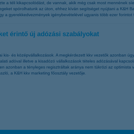
te a téli kikapcsolódást, de vannak, akik még csak most mennének síe
szegeket spórolhatunk az úton, ehhez kíván segítséget nyújtani a K&H B
agy a gyerekkedvezmények igénybevételével ugyanis több ezer forintot 
et érintő új adózási szabályokat
ai kis- és középvállalkozások. A megkérdezett kkv vezetők azonban úgy
lati adóval illetve a kisadózó vállalkozások tételes adózásával kapcsol
ében azonban a tényleges regisztráltak aránya nem tükrözi az optimista
szló, a K&H kkv marketing főosztály vezetője.