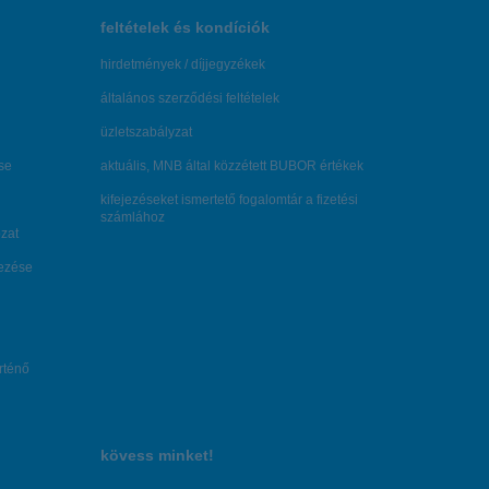
feltételek és kondíciók
hirdetmények / díjjegyzékek
általános szerződési feltételek
üzletszabályzat
se
aktuális, MNB által közzétett BUBOR értékek
kifejezéseket ismertető fogalomtár a fizetési
számlához
zat
dezése
örténő
kövess minket!