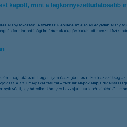
st kapott, mint a legkörnyezettudatosabb 
és arany fokozatát. A székház K épülete az első és egyetlen arany fo
ssági és fenntarthatósági kritériumok alapján kialakított nemzetközi ren
an
 előre meghatározni, hogy milyen összegben és mikor lesz szükség az 
megoldást. A K&H megtakarítási cél – február alapok alapja rugalmass
r nyílt végű, így bármikor könnyen hozzájuthatunk pénzünkhöz” – mon