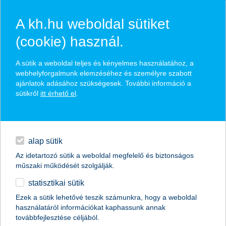
A kh.hu weboldal sütiket
(cookie) használ.
hírek és hivatalos
A sütik a weboldal teljes és kényelmes használatához, a
közzétételek
webhelyforgalmunk elemzéséhez és személyre szabott
ajánlatok adásához szükségesek. További információ a
sütikről
itt érhető el
.
egyéb
English
alap sütik
Az idetartozó sütik a weboldal megfelelő és biztonságos
műszaki működését szolgálják.
statisztikai sütik
agrárkonferencia Gödöllőn
Ezek a sütik lehetővé teszik számunkra, hogy a weboldal
használatáról információkat kaphassunk annak
2013.04.15.
továbbfejlesztése céljából.