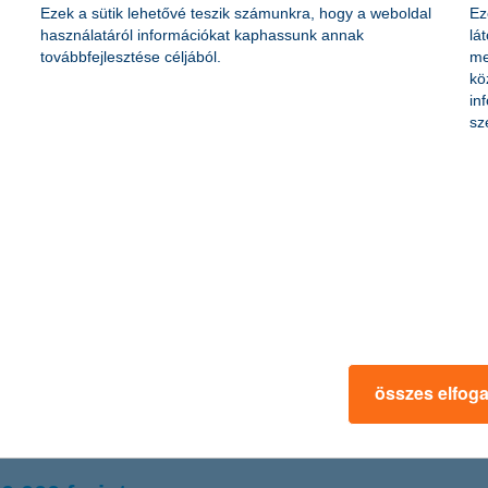
en annak köszönhető, hogy a lakosság 2007 óta nem volt annyira optimis
Ezek a sütik lehetővé teszik számunkra, hogy a weboldal
Ez
gja eredményezni, ami várhatóan hozzánk is hamarosan begyűrűzik” - ny
használatáról információkat kaphassunk annak
lá
továbbfejlesztése céljából.
me
kö
in
át szervezetek TOP 10-es listájára
sz
özösség által megalapított Sokszínű és Családbarát szervezet TOP 10 dí
kahely kialakítása.
rokat okozhat a társasháznak
összes elfog
lcsóbb alapszolgáltatást választani, pedig ha baj történik, biztosítás es
ontosan a társasház szerződése. A K&H Biztosító szakértője ezzel kap