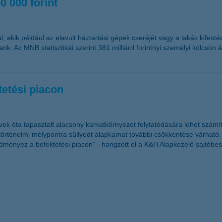
0 000 forint
akik például az elavult háztartási gépek cseréjét vagy a lakás kifesté
 Az MNB statisztikái szerint 381 milliárd forintnyi személyi kölcsön ál
etési piacon
évek óta tapasztalt alacsony kamatkörnyezet folytatódására lehet számí
történelmi mélypontra süllyedt alapkamat további csökkentése várható. 
dményez a befektetési piacon” - hangzott el a K&H Alapkezelő sajtóbe