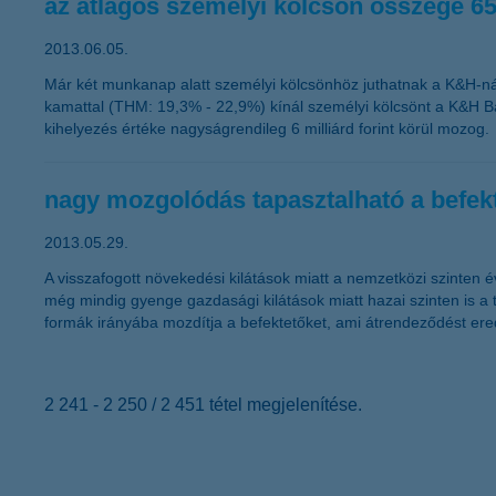
az átlagos személyi kölcsön összege 65
2013.06.05.
Már két munkanap alatt személyi kölcsönhöz juthatnak a K&H-nál, 
kamattal (THM: 19,3% - 22,9%) kínál személyi kölcsönt a K&H Bank.
kihelyezés értéke nagyságrendileg 6 milliárd forint körül mozog.
nagy mozgolódás tapasztalható a befekt
2013.05.29.
A visszafogott növekedési kilátások miatt a nemzetközi szinten 
még mindig gyenge gazdasági kilátások miatt hazai szinten is a 
formák irányába mozdítja a befektetőket, ami átrendeződést ere
2 241 - 2 250 / 2 451 tétel megjelenítése.