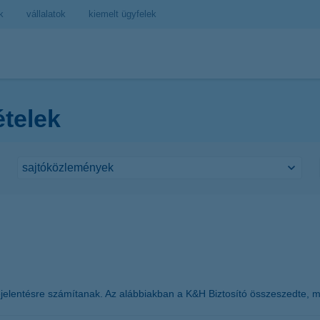
k
vállalatok
kiemelt ügyfelek
ételek
bejelentésre számítanak. Az alábbiakban a K&H Biztosító összeszedte, mi