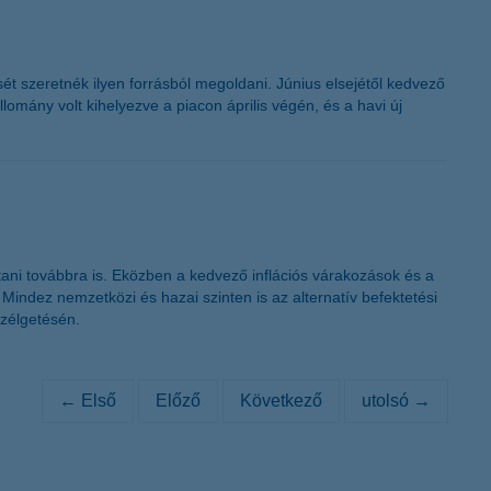
sét szeretnék ilyen forrásból megoldani. Június elsejétől kedvező
lomány volt kihelyezve a piacon április végén, és a havi új
tani továbbra is. Eközben a kedvező inflációs várakozások és a
Mindez nemzetközi és hazai szinten is az alternatív befektetési
szélgetésén.
← Első
Előző
Következő
utolsó →