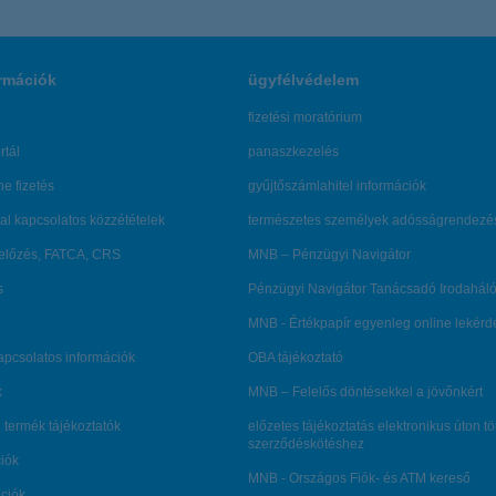
rmációk
ügyfélvédelem
fizetési moratórium
rtál
panaszkezelés
ne fizetés
gyűjtőszámlahitel információk
al kapcsolatos közzétételek
természetes személyek adósságrendezé
lőzés, FATCA, CRS
MNB – Pénzügyi Navigátor
s
Pénzügyi Navigátor Tanácsadó Irodaháló
MNB - Értékpapír egyenleg online lekér
kapcsolatos információk
OBA tájékoztató
k
MNB – Felelős döntésekkel a jövőnkért
 termék tájékoztatók
előzetes tájékoztatás elektronikus úton t
szerződéskötéshez
ciók
MNB - Országos Fiók- és ATM kereső
ációk