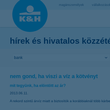
magánszemélyek
vállalkozáso
hírek és hivatalos közzét
nem gond, ha viszi a víz a kötvényt
mit tegyünk, ha elöntött az ár?
2013.06.11.
A rekord szintű árvíz miatt a biztosítók a korábbiaknál több kár