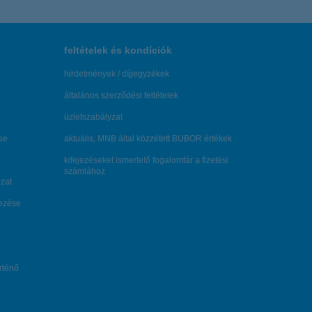
feltételek és kondíciók
hirdetmények / díjjegyzékek
általános szerződési feltételek
üzletszabályzat
se
aktuális, MNB által közzétett BUBOR értékek
kifejezéseket ismertető fogalomtár a fizetési
számlához
zat
dezése
örténő