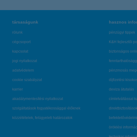
társaságunk
hasznos info
rólunk
pénzügyi tippek
cégcsoport
K&H fejlesztői po
kapcsolat
biztonságos onli
jogi nyilatkozat
fenntarthatóságg
adatvédelem
pénzmosás mege
cookie szabályzat
díjfizetési kisoko
karrier
deviza átutalás
akadálymentesítési nyilatkozat
címletváltással 
szolgáltatások fogyatékossággal élőknek
direktbiztosításo
közzétételek, felügyeleti határozatok
befektetővédelmi
öröklési informá
technikai inform