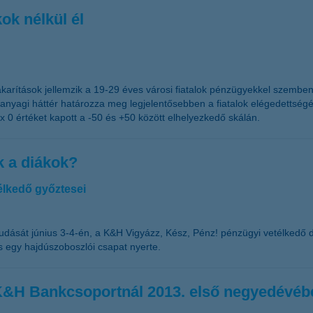
kok nélkül él
arítások jellemzik a 19-29 éves városi fiatalok pénzügyekkel szembeni
z anyagi háttér határozza meg legjelentősebben a fiatalok elégedettsé
0 értéket kapott a -50 és +50 között elhelyezkedő skálán.
k a diákok?
élkedő győztesei
udását június 3-4-én, a K&H Vigyázz, Kész, Pénz! pénzügyi vetélkedő d
 egy hajdúszoboszlói csapat nyerte.
 a K&H Bankcsoportnál 2013. első negyedévébe