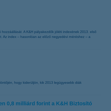
K&H token megújítás
 hozzáállását. A K&H pályakezdők jóléti indexének 2013. első
gét. Az index – hasonlóan az előző negyedévi méréshez – a
öntőjén, hogy kiderüljön, kik 2013 legügyesebb diák
n 0,8 milliárd forint a K&H Biztosító