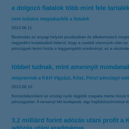
a dolgozó fiatalok több mint fele tartalé
nem tudatos megtakarítók a fiatalok
2013.06.11.
Bizakodás az anyagi helyzet javulásában és alkalomszerű megtak
negyedévi kutatásából kiderül, hogy a családi viszonyok után a
pénzügyek terén hozta a leggyengébb eredményt, ez a részindex 
többet tudnak, mint amennyit mondana
megvannak a K&H Vigyázz, Kész, Pénz! pénzügyi vet
2013.06.10.
Korosztályonként az ország nyolc legjobb csapata mérte össze t
pénzügyesei. A versenyt két budapesti, egy hajdúböszörményi és
3,2 milliárd forint adózás utáni profit
adózás utáni eredménye