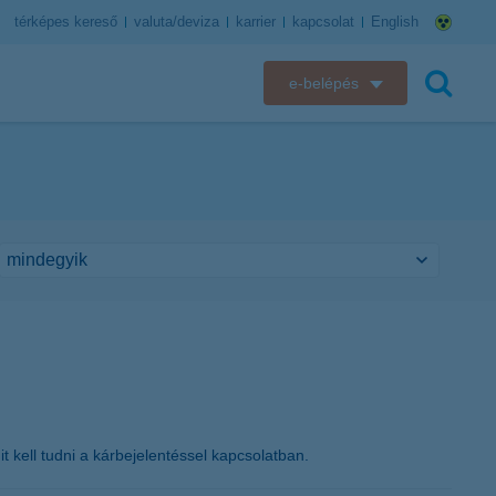
térképes kereső
valuta/deviza
karrier
kapcsolat
English
e-belépés
K&H e-bank
keresés
K&H e-posta
K&H elektronikus postaláda
K&H web Electra
K&H Biztosító ügyfélportál
K&H SZÉP Kártya
t kell tudni a kárbejelentéssel kapcsolatban.
K&H e-kártyafelület