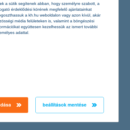
ta a részvénypiaccal szemben, mint jelenleg. Ez előre láthatóan
ek a sütik segítenek abban, hogy személyre szabott, a
ilatkozta Horváth István, a K&H Alapkezelő befektetési
togató érdeklődési körének megfelelő ajánlatainkat
goszthassuk a kh.hu weboldalon vagy azon kívül, akár
zösségi média felületeken is, valamint a böngészési
formációkat együttesen kezelhessük az ismert további
emélyes adattal.
jakat. Az előkelő 10-es lista tagja lett a K&H Csoport, amelynek
adása
beállítások mentése
etén jelentős költségeket vállal át a biztosító. A lakók
csolatban ad hasznos tanácsokat.