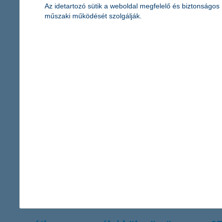
„Az amerikai fogyasztói bizalmi index ötéves csúcspontja részb
Az idetartozó sütik a weboldal megfelelő és biztonságos
a részvény típusú befektetések iráni érdeklődés fokozódását fo
műszaki működését szolgálják.
igazgatója.
a K&H felkerült a Sokszínű és Családbar
2013.06.05.
A május 30-i III. Esélykonferencián adták át az mtd Tanácsadó K
egyik kiemelt társadalmi felelősségvállalási területe a vonzó mun
a gondatlan közös képviselő milliós ká
mire figyeljünk egy társasház biztosításakor?
2013.06.05.
Egy társasház biztosításakor a lakók általában igyekeznek egy lego
ugyanakkor nem mindig vannak azzal tisztában, mire terjed ki p