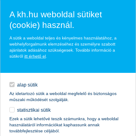
A kh.hu weboldal sütiket
(cookie) használ.
hírek és hivatalos
A sütik a weboldal teljes és kényelmes használatához, a
közzétételek
webhelyforgalmunk elemzéséhez és személyre szabott
ajánlatok adásához szükségesek. További információ a
sütikről
itt érhető el
.
egyéb
English
alap sütik
Az idetartozó sütik a weboldal megfelelő és biztonságos
műszaki működését szolgálják.
statisztikai sütik
100 000-nél több K&H SZÉP Kártya
Ezek a sütik lehetővé teszik számunkra, hogy a weboldal
használatáról információkat kaphassunk annak
tulajdonos
továbbfejlesztése céljából.