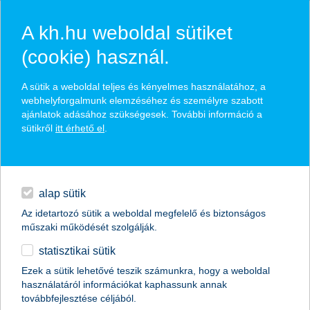
A kh.hu weboldal sütiket
(cookie) használ.
hírek és hivatalos
A sütik a weboldal teljes és kényelmes használatához, a
közzétételek
webhelyforgalmunk elemzéséhez és személyre szabott
ajánlatok adásához szükségesek. További információ a
sütikről
itt érhető el
.
egyéb
English
alap sütik
Az idetartozó sütik a weboldal megfelelő és biztonságos
műszaki működését szolgálják.
statisztikai sütik
javultak a nagyvállalati szektor kilátásai
Ezek a sütik lehetővé teszik számunkra, hogy a weboldal
használatáról információkat kaphassunk annak
2014.07.29.
továbbfejlesztése céljából.