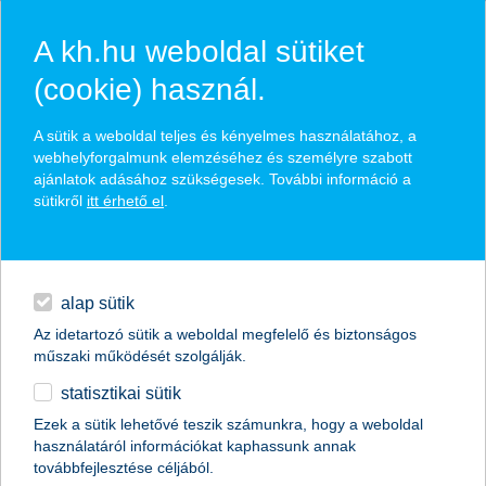
A kh.hu weboldal sütiket
(cookie) használ.
hírek és hivatalos
A sütik a weboldal teljes és kényelmes használatához, a
közzétételek
webhelyforgalmunk elemzéséhez és személyre szabott
ajánlatok adásához szükségesek. További információ a
sütikről
itt érhető el
.
egyéb
English
alap sütik
Az idetartozó sütik a weboldal megfelelő és biztonságos
műszaki működését szolgálják.
statisztikai sütik
A K&H Bankcsoport nettó eredménye
Ezek a sütik lehetővé teszik számunkra, hogy a weboldal
használatáról információkat kaphassunk annak
egyszeri tételek nélkül 15,9 milliárd
továbbfejlesztése céljából.
forint volt 2014 első félévében