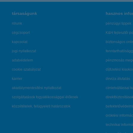
társaságunk
hasznos info
rólunk
pénzügyi tippek
cégcsoport
K&H fejlesztői po
kapcsolat
biztonságos onli
jogi nyilatkozat
fenntarthatóságg
adatvédelem
pénzmosás mege
cookie szabályzat
díjfizetési kisoko
karrier
deviza átutalás
akadálymentesítési nyilatkozat
címletváltással 
szolgáltatások fogyatékossággal élőknek
direktbiztosításo
közzétételek, felügyeleti határozatok
befektetővédelmi
öröklési informá
technikai inform