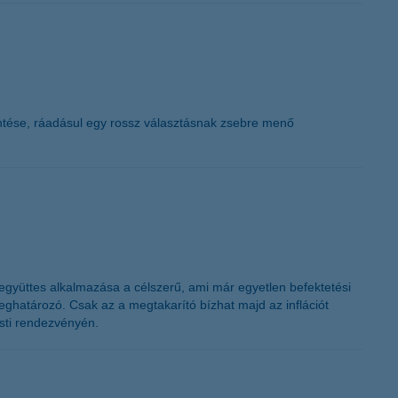
K&H token megújítás
 döntése, ráadásul egy rossz választásnak zsebre menő
z együttes alkalmazása a célszerű, ami már egyetlen befektetési
eghatározó. Csak az a megtakarító bízhat majd az inflációt
esti rendezvényén.