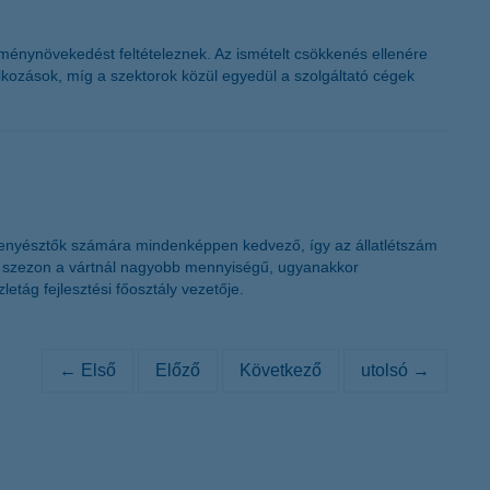
énynövekedést feltételeznek. Az ismételt csökkenés ellenére
alkozások, míg a szektorok közül egyedül a szolgáltató cégek
llattenyésztők számára mindenképpen kedvező, így az állatlétszám
si szezon a vártnál nagyobb mennyiségű, ugyanakkor
tág fejlesztési főosztály vezetője.
← Első
Előző
Következő
utolsó →