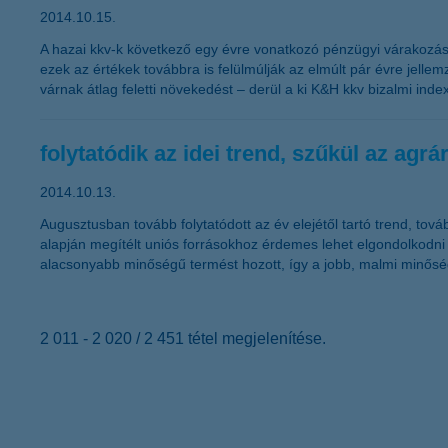
2014.10.15.
A hazai kkv-k következő egy évre vonatkozó pénzügyi várakozás
ezek az értékek továbbra is felülmúlják az elmúlt pár évre jelle
várnak átlag feletti növekedést – derül a ki K&H kkv bizalmi index
folytatódik az idei trend, szűkül az agrá
2014.10.13.
Augusztusban tovább folytatódott az év elejétől tartó trend, tov
alapján megítélt uniós forrásokhoz érdemes lehet elgondolkodn
alacsonyabb minőségű termést hozott, így a jobb, malmi minőségb
2 011 - 2 020 / 2 451 tétel megjelenítése.