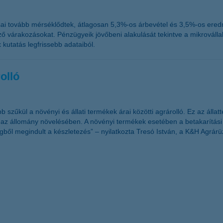
ai tovább mérséklődtek, átlagosan 5,3%-os árbevétel és 3,5%-os eredm
mző várakozásokat. Pénzügyeik jövőbeni alakulását tekintve a mikrováll
 kutatás legfrissebb adataiból.
rolló
ább szűkül a növényi és állati termékek árai közötti agrárolló. Ez az á
i az állomány növelésében. A növényi termékek esetében a betakarítá
ől megindult a készletezés” – nyilatkozta Tresó István, a K&H Agrárüzle