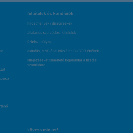
feltételek és kondíciók
hirdetmények / díjjegyzékek
általános szerződési feltételek
üzletszabályzat
se
aktuális, MNB által közzétett BUBOR értékek
kifejezéseket ismertető fogalomtár a fizetési
számlához
zat
dezése
örténő
kövess minket!