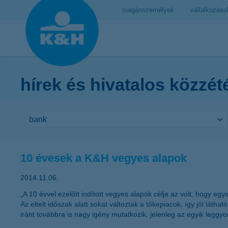
magánszemélyek
vállalkozáso
hírek és hivatalos közzét
10 évesek a K&H vegyes alapok
2014.11.06.
„A 10 évvel ezelőtt indított vegyes alapok célja az volt, hogy e
Az eltelt időszak alatt sokat változtak a tőkepiacok, így jól lát
iránt továbbra is nagy igény mutatkozik, jelenleg az egyik leggy