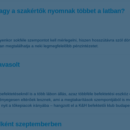
vagy a szakértők nyomnak többet a latban?
. Ilyenkor sokféle szempontot kell mérlegelni, hiszen hosszútávra szól
an megtalálhatja a neki legmegfelelőbb pénzintézetet.
avasolt
befektetéseknél is a több lábon állás, azaz többféle befektetési eszkö
 lényegesen eltérőek lesznek, ami a megtakarítások szempontjából is m
l nyit a tőkepiacok irányába – hangzott el a K&H befektetői klub budap
telként szeptemberben