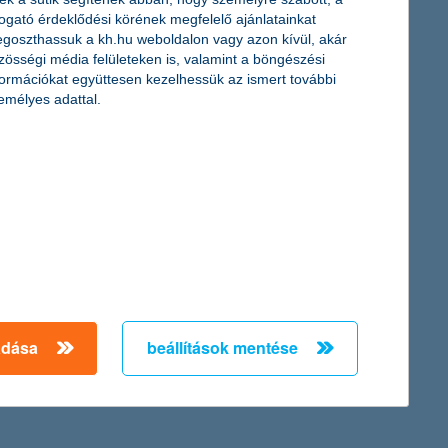
togató érdeklődési körének megfelelő ajánlatainkat
goszthassuk a kh.hu weboldalon vagy azon kívül, akár
zösségi média felületeken is, valamint a böngészési
formációkat együttesen kezelhessük az ismert további
emélyes adattal.
Az egy hónapja eső piacok miatt ez a két alapkategória továbbra
omplett portfóliót kínál a megtakarítók számára” – tájékoztatott
an a szegénység? Ki számít szegénynek? És mit jelent a
abb helyzetű kistérséget támogató, K&H a hátrányos
adása
beállítások mentése