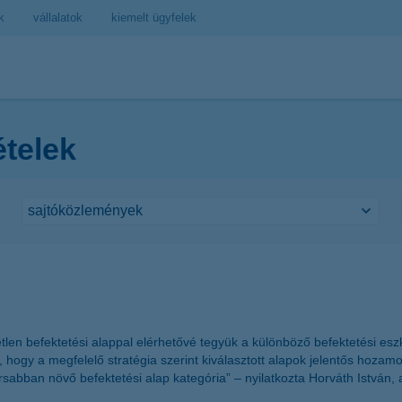
k
vállalatok
kiemelt ügyfelek
ételek
gyetlen befektetési alappal elérhetővé tegyük a különböző befektetési e
ható, hogy a megfelelő stratégia szerint kiválasztott alapok jelentős ho
orsabban növő befektetési alap kategória” – nyilatkozta Horváth István,