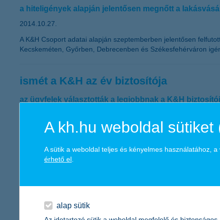
a hiteligények alapján jelentősen megnőtt a lakásvás
2014.10.27.
A K&H Csoport adatai alapján szeptemberben jelentősen felfutottak
Kecskeméten, Győrben, Debrecenben és Székesfehérváron igénye
ismét a K&H az év biztosítója
az ügyfelek választották a legjobbnak a K&H biztosítój
2014.10.22.
A kh.hu weboldal sütiket 
Ismét a K&H biztosítóját választották a legjobbnak az „Év Biztos
visszajelzést is jelent a fogyasztói igényekről a novemberi bizto
A sütik a weboldal teljes és kényelmes használatához, 
bővülésnek pedig többek között a casco és kgfb lehet a motorja.
érhető el
.
Családbarát vállalat díjat nyert a K&H
2014.10.21.
alap sütik
A Három Királyfi, Három Királylány Mozgalom Családbarát Vállala
Az idetartozó sütik a weboldal megfelelő és biztonságos