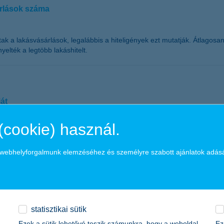
árlások száma
 a lakásvásárlások, legalábbis a hiteligények ezt mutatják. Átlagosan 6,
lték a legtöbb lakáshitelt.
át
(cookie) használ.
ítója 2014” szavazáson, ahol az ügyfélszavazatok alapján a szolgáltatá
sító választó kgfb kampány előtt. A K&H biztosítója növekvő érdeklődésr
a webhelyforgalmunk elemzéséhez és személyre szabott ajánlatok adás
statisztikai sütik
t 2014 Különdíját kapta meg a K&H nagyvállalati kategóriában. A díj o
Ezek a sütik lehetővé teszik számunkra, hogy a weboldal
Ez