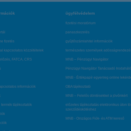
rmációk
ügyfélvédelem
fizetési moratórium
rtál
panaszkezelés
ne fizetés
gyűjtőszámlahitel információk
al kapcsolatos közzétételek
természetes személyek adósságrendezé
lőzés, FATCA, CRS
MNB – Pénzügyi Navigátor
s
Pénzügyi Navigátor Tanácsadó Irodaháló
MNB - Értékpapír egyenleg online lekér
kapcsolatos információk
OBA tájékoztató
k
MNB – Felelős döntésekkel a jövőnkért
 termék tájékoztatók
előzetes tájékoztatás elektronikus úton t
szerződéskötéshez
ciók
MNB - Országos Fiók- és ATM kereső
ációk