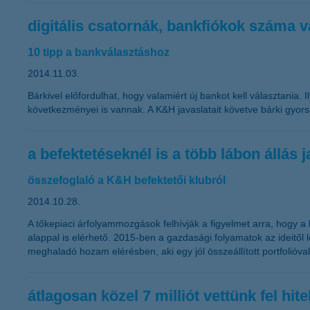
digitális csatornák, bankfiókok száma 
10 tipp a bankválasztáshoz
2014.11.03.
Bárkivel előfordulhat, hogy valamiért új bankot kell választania
következményei is vannak. A K&H javaslatait követve bárki gyors
a befektetéseknél is a több lábon állás j
összefoglaló a K&H befektetői klubról
2014.10.28.
A tőkepiaci árfolyammozgások felhívják a figyelmet arra, hogy a 
alappal is elérhető. 2015-ben a gazdasági folyamatok az ideitől
meghaladó hozam elérésben, aki egy jól összeállított portfolióva
átlagosan közel 7 milliót vettünk fel hi