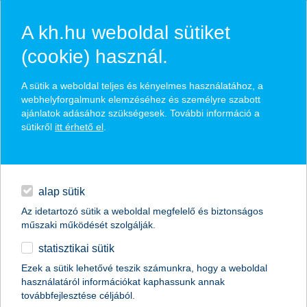
A kh.hu weboldal sütiket
(cookie) használ.
hírek és hivatalos
A sütik a weboldal teljes és kényelmes használatához, a
közzétételek
webhelyforgalmunk elemzéséhez és személyre szabott
ajánlatok adásához szükségesek. További információ a
sütikről
itt érhető el
.
egyéb
English
alap sütik
Az idetartozó sütik a weboldal megfelelő és biztonságos
műszaki működését szolgálják.
statisztikai sütik
ezek a műszerek hiányoznak a
Ezek a sütik lehetővé teszik számunkra, hogy a weboldal
használatáról információkat kaphassunk annak
kórházakból…
továbbfejlesztése céljából.