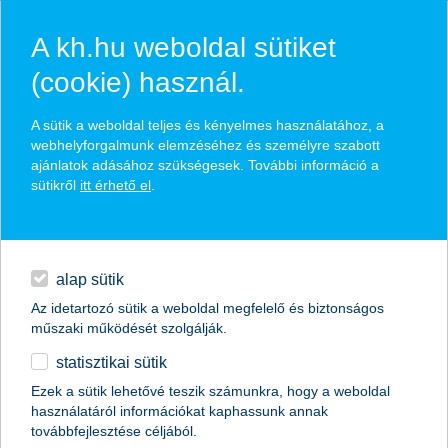
A kh.hu weboldal sütiket
(cookie) használ.
hírek és hivatalos
A sütik a weboldal teljes és kényelmes használatához, a
közzétételek
webhelyforgalmunk elemzéséhez és személyre szabott
ajánlatok adásához szükségesek. További információ a
sütikről
itt érhető el
.
egyéb
English
alap sütik
Az idetartozó sütik a weboldal megfelelő és biztonságos
műszaki működését szolgálják.
statisztikai sütik
a nagyvállalatok idén is erőteljes
Ezek a sütik lehetővé teszik számunkra, hogy a weboldal
használatáról információkat kaphassunk annak
gazdasági növekedést várnak
továbbfejlesztése céljából.