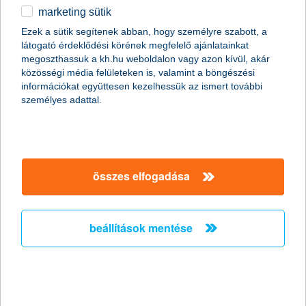
2015.06.23.
marketing sütik
Amellett, hogy a hazai nagyvállalatok mindegyike növekedést
Ezek a sütik segítenek abban, hogy személyre szabott, a
vár továbbra is, rövid távon visszafogottabbak, középtávon
látogató érdeklődési körének megfelelő ajánlatainkat
azonban bizakodóbbak lettek a hazai gazdaság fejlődését
megoszthassuk a kh.hu weboldalon vagy azon kívül, akár
illetően. A következő egy év során a cégek zöme nem vár
közösségi média felületeken is, valamint a böngészési
számottevő adó-és járulékemelést – derül ki a K&H nagyvállalati
információkat együttesen kezelhessük az ismert további
növekedési index kutatás legutóbbi adataiból.
személyes adattal.
újabb kamatcsökkentés és
forintgyengülés
összes elfogadása
2015.06.22.
„Holnap újabb kamatcsökkentés, ezzel pedig a forint további
gyengülése várható. A lakossági befektetőknél így folytatódik a
beállítások mentése
hozamkeresés, ami a pénzpiaci és kötvényalapoktól továbbra is
a vegyes alapok irányába fordítja őket” - nyilatkozta Horváth
István, a K&H Alapkezelő befektetési igazgatója.