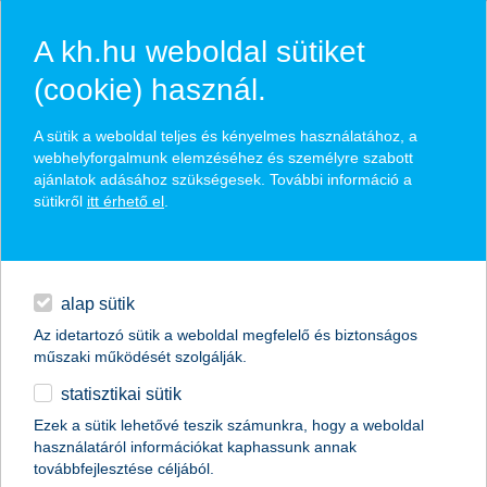
A kh.hu weboldal sütiket
(cookie) használ.
hírek és hivatalos
A sütik a weboldal teljes és kényelmes használatához, a
közzétételek
webhelyforgalmunk elemzéséhez és személyre szabott
ajánlatok adásához szükségesek. További információ a
sütikről
itt érhető el
.
egyéb
English
alap sütik
Az idetartozó sütik a weboldal megfelelő és biztonságos
műszaki működését szolgálják.
statisztikai sütik
az egyetemistáknak idén meggyűlhet a
Ezek a sütik lehetővé teszik számunkra, hogy a weboldal
használatáról információkat kaphassunk annak
baja az albérletkereséssel anyagilag
továbbfejlesztése céljából.
jobban megéri lakást vásárolni