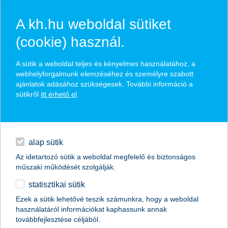
A kh.hu weboldal sütiket
(cookie) használ.
hírek és hivatalos
A sütik a weboldal teljes és kényelmes használatához, a
közzétételek
webhelyforgalmunk elemzéséhez és személyre szabott
ajánlatok adásához szükségesek. További információ a
sütikről
itt érhető el
.
egyéb
English
alap sütik
Az idetartozó sütik a weboldal megfelelő és biztonságos
műszaki működését szolgálják.
statisztikai sütik
fektessen a Z generációba
Ezek a sütik lehetővé teszik számunkra, hogy a weboldal
használatáról információkat kaphassunk annak
K&H prémium gyermekközpontú származtatott alap
továbbfejlesztése céljából.