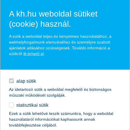
A kh.hu weboldal sütiket
(cookie) használ.
hírek és hivatalos
A sütik a weboldal teljes és kényelmes használatához, a
közzétételek
webhelyforgalmunk elemzéséhez és személyre szabott
ajánlatok adásához szükségesek. További információ a
sütikről
itt érhető el
.
egyéb
English
alap sütik
Az idetartozó sütik a weboldal megfelelő és biztonságos
műszaki működését szolgálják.
statisztikai sütik
akár 9 százalék feletti hozam a
Ezek a sütik lehetővé teszik számunkra, hogy a weboldal
használatáról információkat kaphassunk annak
nyugdíjra spórolóknak
továbbfejlesztése céljából.