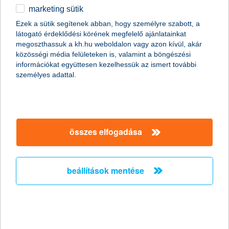
Februári indulása óta több mint 3 milliárd forintnyi
marketing sütik
hitelszerződéshez vettek igénybe COSME hitelgaranciát a hazai
Ezek a sütik segítenek abban, hogy személyre szabott, a
kkv-k. Az Európai Beruházási Alap által koordinált,
látogató érdeklődési körének megfelelő ajánlatainkat
Magyarországon kizárólag a K&H-nál elérhető uniós
megoszthassuk a kh.hu weboldalon vagy azon kívül, akár
garanciaprogramot egyéni vállalkozóktól a közepes vállalatokig
közösségi média felületeken is, valamint a böngészési
egyaránt igénybe vehetik a cégek.
információkat együttesen kezelhessük az ismert további
személyes adattal.
stratégiai partnerség a családbarát
szemlélet jegyében
2016.06.14.
összes elfogadása
Családbarát Vállalat Stratégiai Partnerséget kötött a K&H Bank
és a Három Királyfi, Három Királylány Mozgalom, amelynek
célja, hogy a családbarát szemléletet minél inkább elterjessze
beállítások mentése
Magyarországon.
Sarka Kata kórházba jár
2016.06.10.