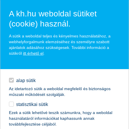
A kh.hu weboldal sütiket
(cookie) használ.
hírek és hivatalos
A sütik a weboldal teljes és kényelmes használatához, a
közzétételek
webhelyforgalmunk elemzéséhez és személyre szabott
ajánlatok adásához szükségesek. További információ a
sütikről
itt érhető el
.
egyéb
English
alap sütik
Az idetartozó sütik a weboldal megfelelő és biztonságos
műszaki működését szolgálják.
statisztikai sütik
kelendő az uniós hitelgarancia
Ezek a sütik lehetővé teszik számunkra, hogy a weboldal
használatáról információkat kaphassunk annak
2016.06.15.
továbbfejlesztése céljából.