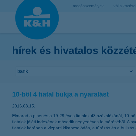
magánszemélyek
vállalkozáso
hírek és hivatalos közzét
10-ből 4 fiatal bukja a nyaralást
2016.08.15.
Elmarad a pihenés a 19-29 éves fiatalok 43 százalékánál, 10-ből 
fiatalok jóléti indexének második negyedéves felméréséből. A ny
fiatalok körében a vízparti kikapcsolódás, a túrázás és a bulizás