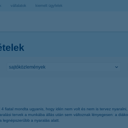
k
vállalatok
kiemelt ügyfelek
ételek
4 fiatal mondta ugyanis, hogy idén nem volt és nem is tervez nyaralni, 
aralási tervek a munkába állás után sem változnak lényegesen: a diáko
 a legnépszerűbb a nyaralás alatt.