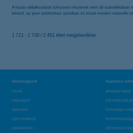
A hazai vállalkozások túlnyomó részének nem áll szándékában mu
készül, az ipari szektorban azonban ez közel minden második cég
1 721 - 1 730 / 2 451 tétel megjelenítése.
társaságunk
hasznos info
rólunk
pénzügyi tippek
cégcsoport
K&H fejlesztői po
kapcsolat
biztonságos onli
jogi nyilatkozat
fenntarthatóságg
adatvédelem
pénzmosás mege