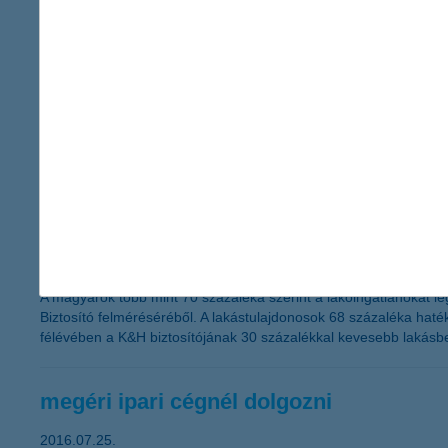
Magyar Paralimpiai Bizottság ezüst fokozatú támogatója és a Ma
túlfűtött kereslet vagy japánizálódás?
2016.08.02.
Egyre több nyugat-európai állampapír hozama csúszik negatív tar
„japánizálódásra” figyelmeztetnek, és Japánhoz hasonlóan defl
K&H Biztosító: lenyomták a kutyák a si
2016.07.29.
A magyarok több mint 70 százaléka szerint a lakóingatlanokat leg
Biztosító felméréséréből. A lakástulajdonosok 68 százaléka haték
félévében a K&H biztosítójának 30 százalékkal kevesebb lakásbetö
megéri ipari cégnél dolgozni
2016.07.25.