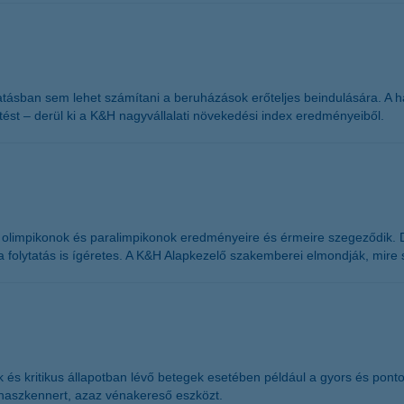
ásban sem lehet számítani a beruházások erőteljes beindulására. A ha
ztést – derül ki a K&H nagyvállalati növekedési index eredményeiből.
limpikonok és paralimpikonok eredményeire és érmeire szegeződik. De
 a folytatás is ígéretes. A K&H Alapkezelő szakemberei elmondják, mire
 és kritikus állapotban lévő betegek esetében például a gyors és pon
naszkennert, azaz vénakereső eszközt.