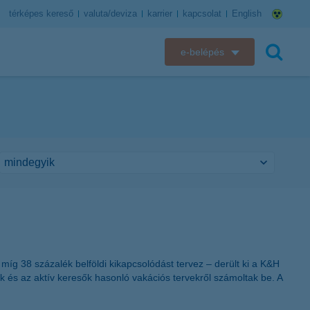
térképes kereső
valuta/deviza
karrier
kapcsolat
English
e-belépés
K&H e-bank
keresés
K&H e-posta
K&H elektronikus postaláda
K&H web Electra
K&H Biztosító ügyfélportál
K&H SZÉP Kártya
míg 38 százalék belföldi kikapcsolódást tervez – derült ki a K&H
k és az aktív keresők hasonló vakációs tervekről számoltak be. A
K&H e-kártyafelület