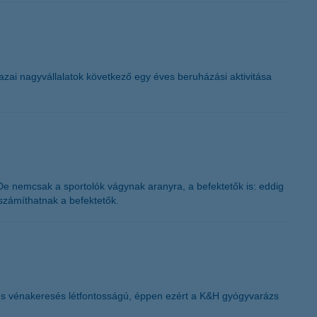
K&H token megújítás
zai nagyvállalatok következő egy éves beruházási aktivitása
 nemcsak a sportolók vágynak aranyra, a befektetők is: eddig
 számíthatnak a befektetők.
tos vénakeresés létfontosságú, éppen ezért a K&H gyógyvarázs