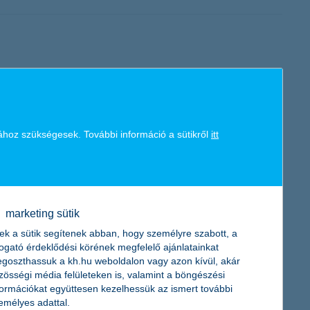
gyaszthatja. A tejfehérje allergiával vagy a laktóz
mölcslevek lehetőségét vizsgálja.
ához szükségesek. További információ a sütikről
itt
nynövekedést valószínűsítenek – derül ki a K&H kkv bizalmi
 az átlag feletti eredményekkel számolnak a cégek.
marketing sütik
ek a sütik segítenek abban, hogy személyre szabott, a
togató érdeklődési körének megfelelő ajánlatainkat
goszthassuk a kh.hu weboldalon vagy azon kívül, akár
zösségi média felületeken is, valamint a böngészési
formációkat együttesen kezelhessük az ismert további
k-e eleget az esemény fő szimbólumáról, az éremről? A K&H, a
emélyes adattal.