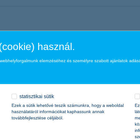
k jutnak eszünkbe, azonban ezeket a lakosság egy jelentős része nem fo
(cookie) használ.
thet megoldást egy fiatal magyar kutató munkája, aki a probiotikus gyü
a webhelyforgalmunk elemzéséhez és személyre szabott ajánlatok adás
 kkv vezetők, jelenleg átlagosan 5,6%-os árbevétel és 3,6%-os eredmé
róan optimista hangulatnak. Kivétel ez alól az ipari szektor, ahol jóval
statisztikai sütik
Ezek a sütik lehetővé teszik számunkra, hogy a weboldal
Ez
használatáról információkat kaphassunk annak
lá
továbbfejlesztése céljából.
me
kö
in
rettetések, ezt követően pedig a paralimpiai játékok. De vajon tudun
sz