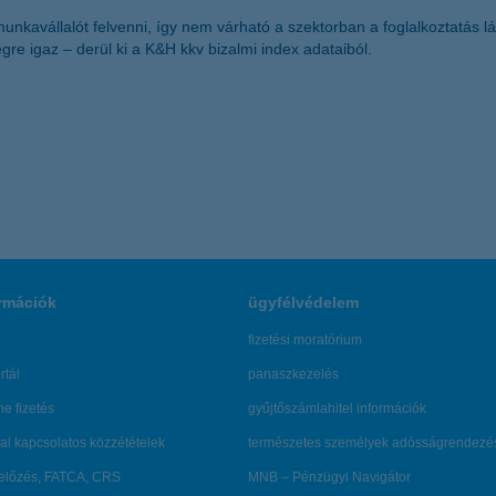
nkavállalót felvenni, így nem várható a szektorban a foglalkoztatás 
re igaz – derül ki a K&H kkv bizalmi index adataiból.
rmációk
ügyfélvédelem
fizetési moratórium
rtál
panaszkezelés
ne fizetés
gyűjtőszámlahitel információk
al kapcsolatos közzétételek
természetes személyek adósságrendezé
lőzés, FATCA, CRS
MNB – Pénzügyi Navigátor