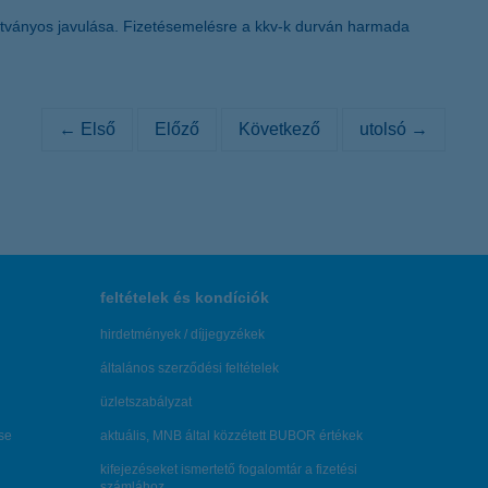
látványos javulása. Fizetésemelésre a kkv-k durván harmada
← Első
Előző
Következő
utolsó →
feltételek és kondíciók
hirdetmények / díjjegyzékek
általános szerződési feltételek
üzletszabályzat
se
aktuális, MNB által közzétett BUBOR értékek
kifejezéseket ismertető fogalomtár a fizetési
számlához