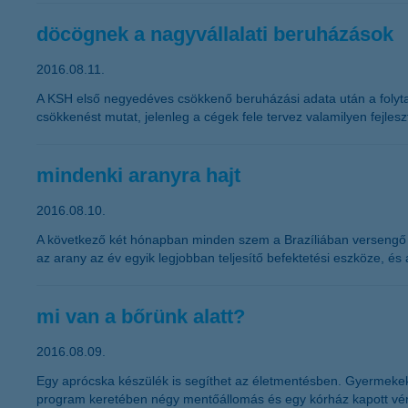
döcögnek a nagyvállalati beruházások
2016.08.11.
A KSH első negyedéves csökkenő beruházási adata után a folytat
csökkenést mutat, jelenleg a cégek fele tervez valamilyen fejles
mindenki aranyra hajt
2016.08.10.
A következő két hónapban minden szem a Brazíliában versengő o
az arany az év egyik legjobban teljesítő befektetési eszköze, és
mi van a bőrünk alatt?
2016.08.09.
Egy aprócska készülék is segíthet az életmentésben. Gyermekek
program keretében négy mentőállomás és egy kórház kapott vé