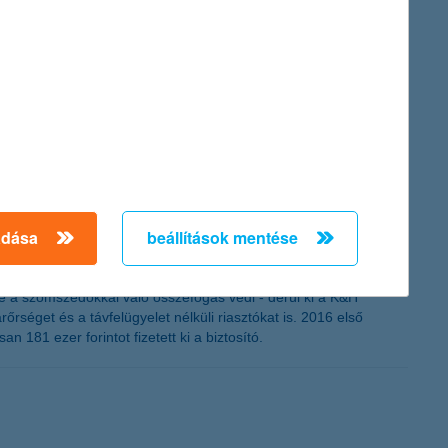
dnivalókat az érmek múltjáról és jelenéről.
ött keresletről van szó, vagy az alacsony hozamszintek
berei elmondják, mit tehetnek a befektetők.
adása
beállítások mentése
tve a szomszédokkal való összefogás védi - derül ki a K&H
rséget és a távfelügyelet nélküli riasztókat is. 2016 első
181 ezer forintot fizetett ki a biztosító.