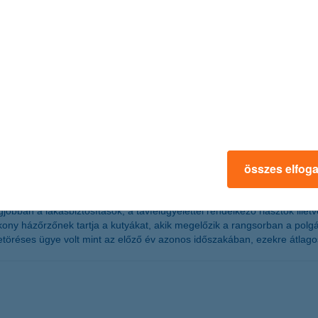
gyar Paralimpiai Csapat Pénzintézete összegyűjtötte a legérdekesebb tu
tományba. Vajon csak a biztonságos befektetési eszközök iránti túlfűt
áció és stagnálás jöhet Nyugat-Európában is? A K&H Alapkezelő szakem
ma riasztókat
összes elfog
jobban a lakásbiztosítások, a távfelügyelettel rendelkező riasztók ille
ony házőrzőnek tartja a kutyákat, akik megelőzik a rangsorban a polgárő
réses ügye volt mint az előző év azonos időszakában, ezekre átlagosan 