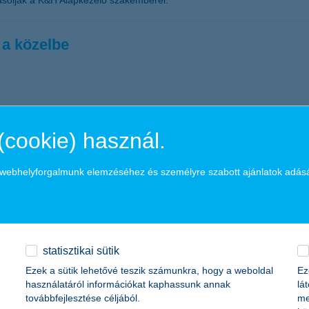
avasolják a K&H Alapkezelő szakemberei.
 a közelbe
tni - derül ki a K&H: üzletet ide! programjának részeredményeiből. Né
is bárki megjelölheti egy interaktív térképes felületen, hogy milyen 
(cookie) használ.
nzintézet abban bízik, hogy a hazai kis- és közepes vállalkozások inspi
a webhelyforgalmunk elemzéséhez és személyre szabott ajánlatok adás
sült a K&H
és a környezetvédelmet középpontba helyező K&H a fenntartható agrárium
statisztikai sütik
Ezek a sütik lehetővé teszik számunkra, hogy a weboldal
Ez
használatáról információkat kaphassunk annak
lá
Balaton mellé?
továbbfejlesztése céljából.
me