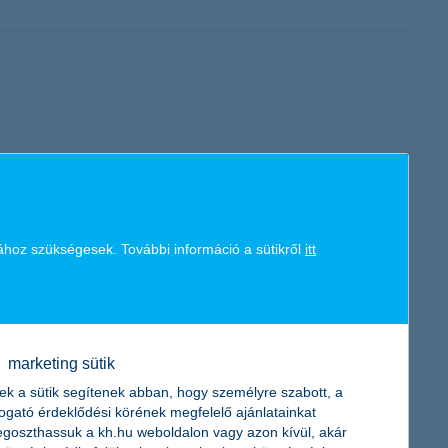
pszerű még a pékség, a fitneszterem is, de sokan szeretnének a
üzletet vagy szolgáltatást hiányol leginkább a környezetében,
rációt és támogatást kapnak vállalkozásuk továbbfejlesztéséhez.
ához szükségesek. További információ a sütikről
itt
ért ösztöndíjpályázat. A Bank egyike annak a 6 vállalatnak,
marketing sütik
ek a sütik segítenek abban, hogy személyre szabott, a
togató érdeklődési körének megfelelő ajánlatainkat
goszthassuk a kh.hu weboldalon vagy azon kívül, akár