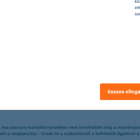
kö
in
sz
lness központot a lakóhelyük mellé - derül ki a K&H: üzletet ide! prog
lett is volna erre igény.
bb társadalmi hatású programja
dései alapján további három elismerést is kapott
ségügy számára nyújtott folyamatos támogatás és a társadalom széle
gatói Program első helyezését. A program emellett Az Év Társadalmi 
kban is díjat, illetve elismeréseket kapott.
összes elfog
ez a mai alacsony kamatkörnyezetben nem kerülhetőek meg a részvényp
lhető a megtakarítás - hívták fel a szakemberek a befektetők figyelmét