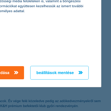
zösségi média felületeken is, valamint a böngészési
formációkat együttesen kezelhessük az ismert további
emélyes adattal.
ramjának részeredményeiből. A területi eloszlás is roppant
s körének bevonása elismeréseként elnyerte a Magyar
Befektetési Programja, a Legsikeresebb Partneri
adása
beállítások mentése
iacok. Év vége felé közeledve pedig az adókedvezményekről sem
 a K&H prémium befektetői klub győri rendezvényén.