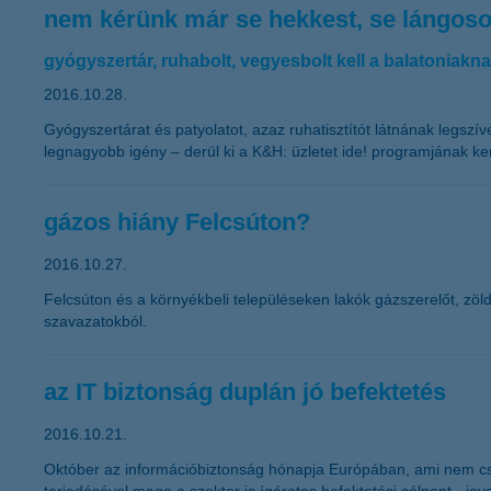
nem kérünk már se hekkest, se lángoso
gyógyszertár, ruhabolt, vegyesbolt kell a balatoniakn
2016.10.28.
Gyógyszertárat és patyolatot, azaz ruhatisztítót látnának legsz
legnagyobb igény – derül ki a K&H: üzletet ide! programjának ke
gázos hiány Felcsúton?
2016.10.27.
Felcsúton és a környékbeli településeken lakók gázszerelőt, zöld
szavazatokból.
az IT biztonság duplán jó befektetés
2016.10.21.
Október az információbiztonság hónapja Európában, ami nem csa