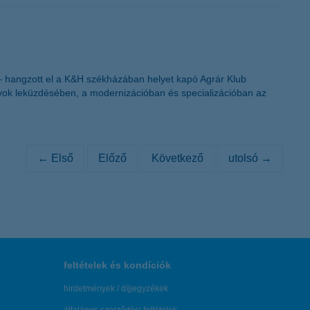
– hangzott el a K&H székházában helyet kapó Agrár Klub
nyok leküzdésében, a modernizációban és specializációban az
← Első
Előző
Következő
utolsó →
feltételek és kondíciók
hirdetmények / díjjegyzékek