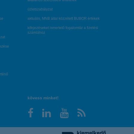
általános szerződési feltételek
üzletszabályzat
se
aktuális, MNB által közzétett BUBOR értékek
kifejezéseket ismertető fogalomtár a fizetési
számlához
zat
dezése
örténő
kövess minket!