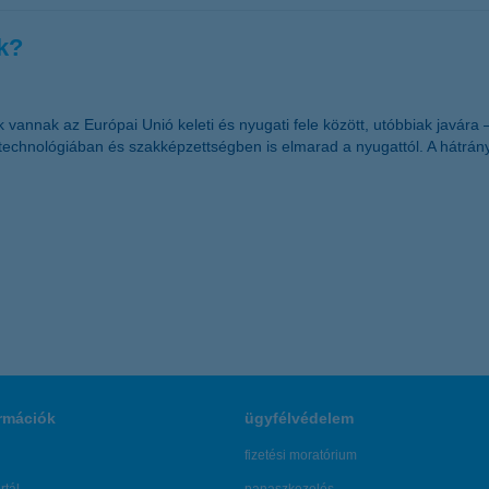
k?
nnak az Európai Unió keleti és nyugati fele között, utóbbiak javára 
, technológiában és szakképzettségben is elmarad a nyugattól. A hátrá
rmációk
ügyfélvédelem
fizetési moratórium