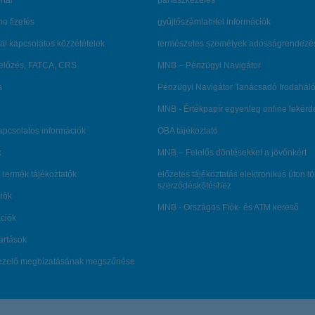
rtál
panaszkezelés
ne fizetés
gyűjtőszámlahitel információk
al kapcsolatos közzétételek
természetes személyek adósságrendezé
lőzés, FATCA, CRS
MNB – Pénzügyi Navigátor
s
Pénzügyi Navigátor Tanácsadó Irodaháló
MNB - Értékpapír egyenleg online lekér
kapcsolatos információk
OBA tájékoztató
k
MNB – Felelős döntésekkel a jövőnkért
 termék tájékoztatók
előzetes tájékoztatás elektronikus úton t
szerződéskötéshez
ciók
MNB - Országos Fiók- és ATM kereső
ációk
tartások
kezelő megbízatásának megszűnése