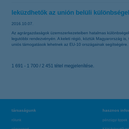
leküzdhetők az unión belüli különbsége
2016.10.07.
Az agrárgazdaságok üzemszerkezeteiben hatalmas különbségek va
legutóbbi rendezvényén. A keleti régió, köztük Magyarország is
uniós támogatások lehetnek az EU-10 országainak segítségére.
1 691 - 1 700 / 2 451 tétel megjelenítése.
társaságunk
hasznos info
rólunk
pénzügyi tippek