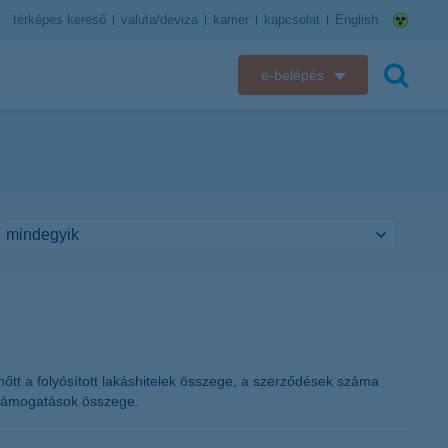
térképes kereső
valuta/deviza
karrier
kapcsolat
English
e-belépés
K&H e-bank
keresés
K&H e-posta
K&H elektronikus postaláda
K&H web Electra
K&H Biztosító ügyfélportál
K&H SZÉP Kártya
 nőtt a folyósított lakáshitelek összege, a szerződések száma
tt támogatások összege.
K&H e-kártyafelület