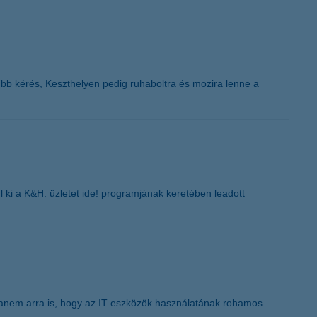
K&H token megújítás
űbb kérés, Keszthelyen pedig ruhaboltra és mozira lenne a
l ki a K&H: üzletet ide! programjának keretében leadott
 hanem arra is, hogy az IT eszközök használatának rohamos