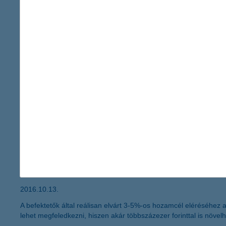
2016.10.13.
Közel 2800-an szeretnének uszodát vagy gyógyfürdőt, esetleg wel
érdekes, van, aki a Budai Várba szeretne fürdőt, de a Balaton mel
a K&H gyógyvarázs lett az év legnagyo
innovációja, társadalmi értéke és partneri együttműkö
2016.10.13.
A K&H gyógyvarázs program az elmúlt 13 évben a gyermekegész
Adományozói Fórum által megítélt Legnagyobb Hatást Elérő Támo
Együttműködés és a Leginnovatívabb Támogatói Program kategóriá
közelebb a hozamcél
2016.10.13.
A befektetők által reálisan elvárt 3-5%-os hozamcél eléréséh
lehet megfeledkezni, hiszen akár többszázezer forinttal is növe