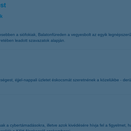
st
ak
ívesebben a siófokiak, Balatonfüreden a vegyesbolt az egyik legnépszer
retében leadott szavazatok alapján.
ségest, éjjel-nappali üzletet éskocsmát szeretnének a közelükbe - derü
k a cybertámadásokra, illetve azok kivédésére hívja fel a figyelmet,