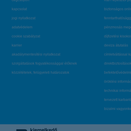
cégcsoport
K&H fejlesztői po
kapcsolat
biztonságos onli
jogi nyilatkozat
fenntarthatóságg
adatvédelem
pénzmosás mege
cookie szabályzat
díjfizetési kisoko
karrier
deviza átutalás
akadálymentesítési nyilatkozat
címletváltással 
szolgáltatások fogyatékossággal élőknek
direktbiztosításo
közzétételek, felügyeleti határozatok
befektetővédelmi
öröklési informá
technikai inform
tervezett karban
bizalmi vagyon