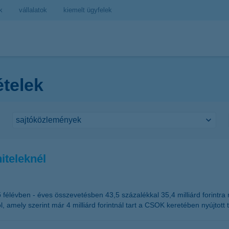
k
vállalatok
kiemelt ügyfelek
ételek
iteleknél
ő félévben - éves összevetésben 43,5 százalékkal 35,4 milliárd forintra
ból, amely szerint már 4 milliárd forintnál tart a CSOK keretében nyújto