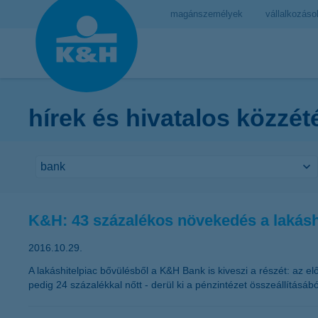
magánszemélyek
vállalkozáso
hírek és hivatalos közzét
K&H: 43 százalékos növekedés a lakásh
2016.10.29.
A lakáshitelpiac bővülésből a K&H Bank is kiveszi a részét: az el
pedig 24 százalékkal nőtt - derül ki a pénzintézet összeállításá