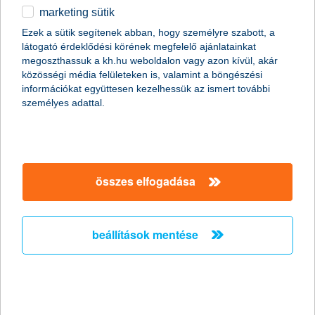
marketing sütik
gyermekeinket?
Ezek a sütik segítenek abban, hogy személyre szabott, a
2017.02.06.
látogató érdeklődési körének megfelelő ajánlatainkat
megoszthassuk a kh.hu weboldalon vagy azon kívül, akár
A január a félévvégi hajrá mellett sok szülő és gyerek számára a
közösségi média felületeken is, valamint a böngészési
„sorsdöntő” középiskolai felvételi miatt is különösen megterhelő
információkat együttesen kezelhessük az ismert további
időszak. A középiskolába lépés minden téren, így pénzügyi
személyes adattal.
gondolkodás szempontjából is a gyermekek nagyobb fokú
önállóságát hozza a családok életébe. A kérdés, hogy a
küszöbön álló megmérettetés és változás miként fordítható a
gyermek hasznára, előnyére.
összes elfogadása
milyen megtakarítást szeretnek a hazai
befektetők?
beállítások mentése
2017.02.03.
A hazai befektető leginkább általános tartalék miatt, évente több
alkalommal és 1-3 éves időtávon növeli megtakarítását.
Legígéretesebbnek jelenleg az amerikai részvénypiacokat és a
gyógyszerbefektetéseket vélik – derül ki a K&H Alapkezelő