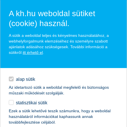
A kh.hu weboldal sütiket
(cookie) használ.
hírek és hivatalos
A sütik a weboldal teljes és kényelmes használatához, a
közzétételek
webhelyforgalmunk elemzéséhez és személyre szabott
ajánlatok adásához szükségesek. További információ a
sütikről
itt érhető el
.
egyéb
English
alap sütik
Az idetartozó sütik a weboldal megfelelő és biztonságos
műszaki működését szolgálják.
statisztikai sütik
Mit ér egy erős félévi bizonyítvány és
Ezek a sütik lehetővé teszik számunkra, hogy a weboldal
használatáról információkat kaphassunk annak
egy jól sikerült középiskolai felvételi
továbbfejlesztése céljából.
2017-ben - hogyan motiváljuk iskolás