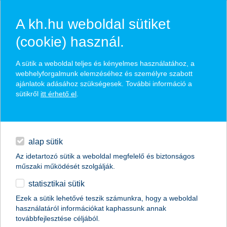
A kh.hu weboldal sütiket
(cookie) használ.
hírek és hivatalos
A sütik a weboldal teljes és kényelmes használatához, a
közzétételek
webhelyforgalmunk elemzéséhez és személyre szabott
ajánlatok adásához szükségesek. További információ a
sütikről
itt érhető el
.
egyéb
English
alap sütik
Az idetartozó sütik a weboldal megfelelő és biztonságos
műszaki működését szolgálják.
statisztikai sütik
az ipar lehet idén a foglalkoztatottság
Ezek a sütik lehetővé teszik számunkra, hogy a weboldal
használatáról információkat kaphassunk annak
bővülésének motorja
továbbfejlesztése céljából.