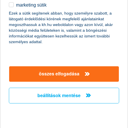
2017.03.29.
marketing sütik
Idén 10-ből 4 vállalkozás készül fizetésemelésre, az ipari
Ezek a sütik segítenek abban, hogy személyre szabott, a
szektorban azonban ez minden második cégre igaz – derül ki a
látogató érdeklődési körének megfelelő ajánlatainkat
K&H kkv bizalmi index kutatás legutóbbi adataiból.
megoszthassuk a kh.hu weboldalon vagy azon kívül, akár
Létszámbővítésre a kkv-k ötöde készül, leginkább az ipari
közösségi média felületeken is, valamint a böngészési
szektor és a középvállalkozások álláshirdetéseivel
információkat együttesen kezelhessük az ismert további
találkozhatnak idén a munkavállalók.
személyes adattal.
újra látogathatók a kórházak
2017.03.28.
összes elfogadása
Idén szokatlanul hosszúra nyúlt az influenza miatt elrendelt
kórházi látogatási tilalom, amit a déli megyékben felbukkanó
kanyaró is súlyosbított. A mai naptól kezdve ismét látogathatók a
beállítások mentése
K&H gyógyvarázs mesedoktor kórházak, így az ország 49
intézménye várja az önkéntes meseolvasókat.
K&H: elkeserítő adatokat produkáltak a