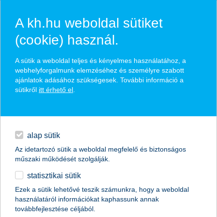
A kh.hu weboldal sütiket
(cookie) használ.
hírek és hivatalos
A sütik a weboldal teljes és kényelmes használatához, a
közzétételek
webhelyforgalmunk elemzéséhez és személyre szabott
ajánlatok adásához szükségesek. További információ a
sütikről
itt érhető el
.
egyéb
English
alap sütik
Az idetartozó sütik a weboldal megfelelő és biztonságos
műszaki működését szolgálják.
statisztikai sütik
K&H: a magyarok harmada mindössze
Ezek a sütik lehetővé teszik számunkra, hogy a weboldal
használatáról információkat kaphassunk annak
1 hónapig bírná fizetés nélkül
továbbfejlesztése céljából.