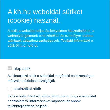
A kh.hu weboldal sütiket
(cookie) használ.
hírek és hivatalos
A sütik a weboldal teljes és kényelmes használatához, a
közzétételek
webhelyforgalmunk elemzéséhez és személyre szabott
ajánlatok adásához szükségesek. További információ a
sütikről
itt érhető el
.
egyéb
English
alap sütik
Az idetartozó sütik a weboldal megfelelő és biztonságos
műszaki működését szolgálják.
statisztikai sütik
K&H: “Kötelező biztosítás” másképp:
Ezek a sütik lehetővé teszik számunkra, hogy a weboldal
használatáról információkat kaphassunk annak
mennyibe kerül a védelem a sípályákon
továbbfejlesztése céljából.