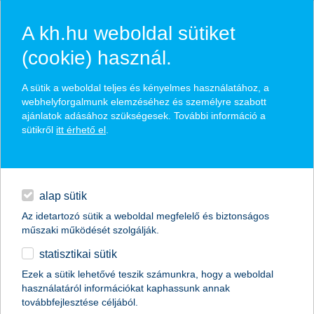
A kh.hu weboldal sütiket
(cookie) használ.
hírek és hivatalos
A sütik a weboldal teljes és kényelmes használatához, a
közzétételek
webhelyforgalmunk elemzéséhez és személyre szabott
ajánlatok adásához szükségesek. További információ a
sütikről
itt érhető el
.
egyéb
English
alap sütik
Az idetartozó sütik a weboldal megfelelő és biztonságos
műszaki működését szolgálják.
statisztikai sütik
A K&H Bankcsoport 2018-ban 57,8
Ezek a sütik lehetővé teszik számunkra, hogy a weboldal
használatáról információkat kaphassunk annak
milliárd forint nettó nyereséget ért el
továbbfejlesztése céljából.