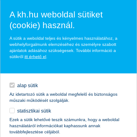
A kh.hu weboldal sütiket
(cookie) használ.
hírek és hivatalos
A sütik a weboldal teljes és kényelmes használatához, a
közzétételek
webhelyforgalmunk elemzéséhez és személyre szabott
ajánlatok adásához szükségesek. További információ a
sütikről
itt érhető el
.
egyéb
English
alap sütik
Az idetartozó sütik a weboldal megfelelő és biztonságos
műszaki működését szolgálják.
statisztikai sütik
K&H: 10-ből hét autós lépi át a
Ezek a sütik lehetővé teszik számunkra, hogy a weboldal
használatáról információkat kaphassunk annak
sebességhatárt
továbbfejlesztése céljából.