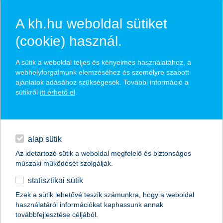
A kh.hu weboldal sütiket
(cookie) használ.
hírek és hivatalos
A sütik a weboldal teljes és kényelmes használatához, a
közzétételek
webhelyforgalmunk elemzéséhez és személyre szabott
ajánlatok adásához szükségesek. További információ a
sütikről
itt érhető el
.
egyéb
English
alap sütik
Az idetartozó sütik a weboldal megfelelő és biztonságos
műszaki működését szolgálják.
statisztikai sütik
K&H: 1 billió forint, 3 millió befizetés –
Ezek a sütik lehetővé teszik számunkra, hogy a weboldal
használatáról információkat kaphassunk annak
tarolnak az új ATM-ek
továbbfejlesztése céljából.