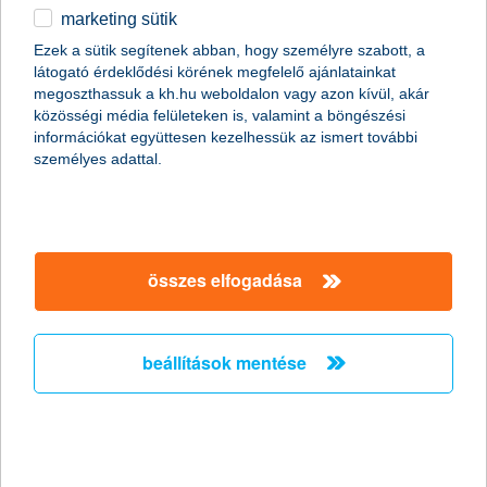
2020.04.22.
marketing sütik
A járványidőszak alatt még összetettebb és hatásosabb
Ezek a sütik segítenek abban, hogy személyre szabott, a
védelmet kell biztosítanunk immunrendszerünk számára. A jól
látogató érdeklődési körének megfelelő ajánlatainkat
bevált egészségmegőrző szokásainkról most sem szabad
megoszthassuk a kh.hu weboldalon vagy azon kívül, akár
lemondanunk, de a megváltozott helyzethez kell igazítani őket. A
közösségi média felületeken is, valamint a böngészési
legalapvetőbb immunerősító módszerekkel, mint a rendszeres
információkat együttesen kezelhessük az ismert további
táplálkozás, a folyadékbevitel, az otthoni mozgás, a pihenés és
személyes adattal.
a kikapcsolódás most nemcsak a következő hetek vészelhetők
át, hanem akár a tavaszi fáradtság is csökkenthető - tanácsolja
a K&H gyógyvarázs program.
összes elfogadása
a kárbejelentések háromnegyede már
online
beállítások mentése
a járvány idején még többen áttérhetnek a digitális
ügyintézésre
2020.04.21.
A mostani járványhelyzetben még inkább fókuszba került szinte
minden területen az eddig is egyre nagyobb népszerűségnek