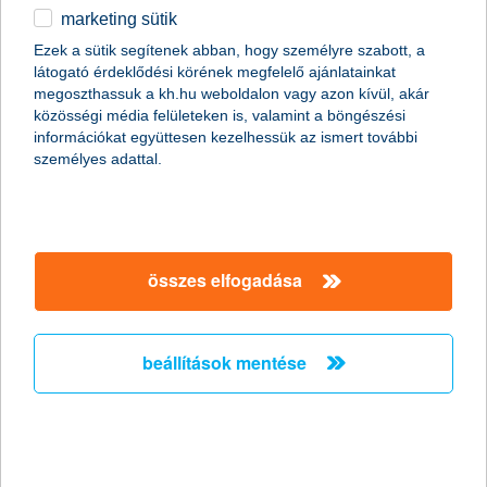
marketing sütik
pénzügyi vlogposztokat versenyeztet a K&H
Ezek a sütik segítenek abban, hogy személyre szabott, a
látogató érdeklődési körének megfelelő ajánlatainkat
2020.05.13.
megoszthassuk a kh.hu weboldalon vagy azon kívül, akár
Influencerek mint pénzügyi oktatók, social média mint edukációs
közösségi média felületeken is, valamint a böngészési
platform? Ez lehet a jövő, hiszen a digitális oktatás hónapjaiban
információkat együttesen kezelhessük az ismert további
felértékelődnek az értékes vlogtartalmak. A tanárok keresik
személyes adattal.
azokat a lehetőségeket, amikkel képernyőn keresztül
fenntartható a gyerekek motivációja. A K&H Vigyázz, kész, pénz!
pénzügyi vetélkedő szervezői hisznek az innovatív
megoldásokban, ezért indították el vloggerversenyüket, melyben
Baluka, B. Nagy Réka, Ditke, Jánosik Gergő és zsDav
összes elfogadása
közvetítésével minél több gyerek figyelmét szeretnék felkelteni a
pénzügyi ismeretek iránt.
beállítások mentése
a családi cégeknek kiemelkedő
jelentősége lesz a gazdaság
újraindításában
2020.05.12.