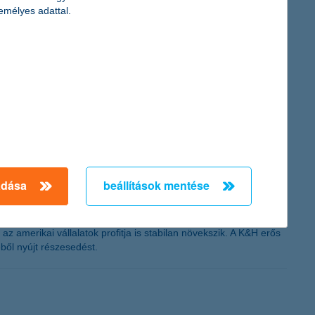
emélyes adattal.
. Ezzel a korábbi javuló trend után rég nem látott mélységbe
sok, náluk immár fél éve növekszik a béren kívüli juttatással
adása
beállítások mentése
 növekedés legfontosabb mozgatórugója a lakossági fogyasztás,
amerikai vállalatok profitja is stabilan növekszik. A K&H erős
ből nyújt részesedést.