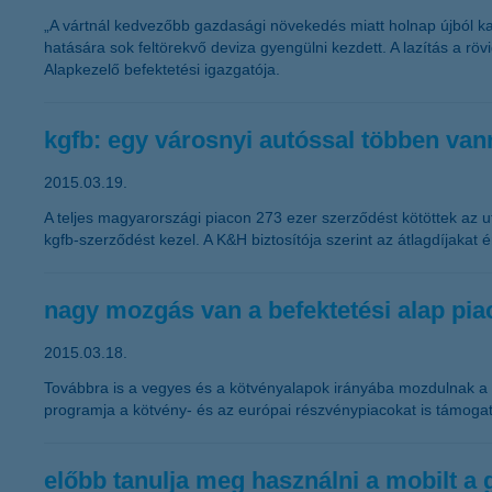
„A vártnál kedvezőbb gazdasági növekedés miatt holnap újból k
hatására sok feltörekvő deviza gyengülni kezdett. A lazítás a 
Alapkezelő befektetési igazgatója.
kgfb: egy városnyi autóssal többen vann
2015.03.19.
A teljes magyarországi piacon 273 ezer szerződést kötöttek az u
kgfb-szerződést kezel. A K&H biztosítója szerint az átlagdíjaka
nagy mozgás van a befektetési alap pia
2015.03.18.
Továbbra is a vegyes és a kötvényalapok irányába mozdulnak a b
programja a kötvény- és az európai részvénypiacokat is támogat
előbb tanulja meg használni a mobilt a 