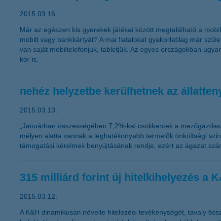
2015.03.16.
Már az egészen kis gyerekek játékai között megtalálható a mobil
mobilt vagy bankkártyát? A mai fiatalokat gyakorlatilag már szüle
van saját mobiltelefonjuk, tabletjük. Az egyes országokban ugya
kor is.
nehéz helyzetbe kerülhetnek az állatt
2015.03.13.
„Januárban összességében 7,2%-kal csökkentek a mezőgazdasági
mélyen alatta vannak a leghatékonyabb termelők önköltségi szintjé
támogatási kérelmek benyújtásának rendje, ezért az ágazat számá
315 milliárd forint új hitelkihelyezés 
2015.03.12.
A K&H dinamikusan növelte hitelezési tevékenységét, tavaly összesen