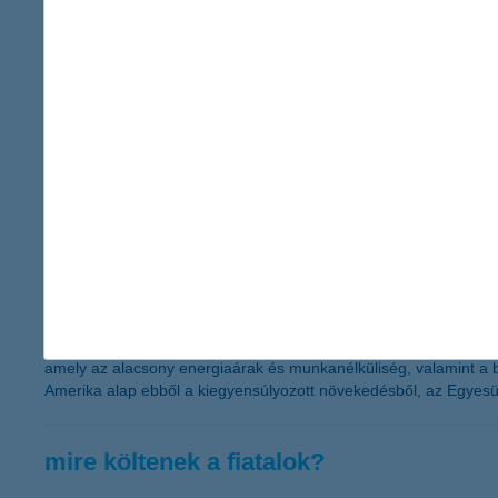
szakértőktől a szolgáltatást nyújtó bankfiókokban.
az adótörvény módosítása elvette a cége
2015.03.02.
Az adótörvény változások ismeretében a hazai kkv-k mindössze 42
zuhant a cafeteriában gondolkodó vállalkozások aránya. A közép
kalkulálók aránya – derül ki a K&H kkv bizalmi index kutatás legu
Amerika erős gazdasága pénzt hozhat a
2015.02.27.
Az Egyesült Államok gazdasága a korábbinál lassabb, de stabil 
amely az alacsony energiaárak és munkanélküliség, valamint a b
Amerika alap ebből a kiegyensúlyozott növekedésből, az Egyesült
mire költenek a fiatalok?