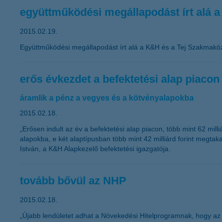
együttműködési megállapodást írt alá 
2015.02.19.
Együttműködési megállapodást írt alá a K&H és a Tej Szakmakö
erős évkezdet a befektetési alap piacon
áramlik a pénz a vegyes és a kötvényalapokba
2015.02.18.
„Erősen indult az év a befektetési alap piacon, több mint 62 mil
alapokba, e két alaptípusban több mint 42 milliárd forint megtak
István, a K&H Alapkezelő befektetési igazgatója.
tovább bővül az NHP
2015.02.18.
„Újabb lendületet adhat a Növekedési Hitelprogramnak, hogy az M