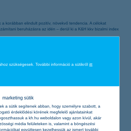
 a korábban elindult pozitív, növekvő tendencia. A célokat
számítani beruházásra az idén – derül ki a K&H kkv bizalmi index
ához szükségesek. További információ a sütikről
itt
zsia tőkevédett alap olyan nemzetközi nagyvállalatok
bírnak.
marketing sütik
ek a sütik segítenek abban, hogy személyre szabott, a
togató érdeklődési körének megfelelő ajánlatainkat
goszthassuk a kh.hu weboldalon vagy azon kívül, akár
detett Best CX Project Award (Legjobb Ügyfélélmény Projekt
zösségi média felületeken is, valamint a böngészési
olgáltatás eredményeképpen kétszer annyian kértek tanácsot a
formációkat együttesen kezelhessük az ismert további