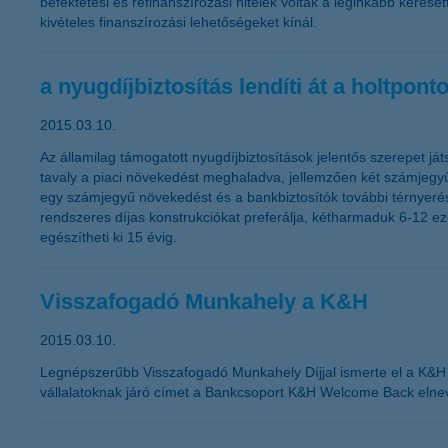
befektetési és refinanszírozási hitelek voltak a leginkább kerese
kivételes finanszírozási lehetőségeket kínál.
a nyugdíjbiztosítás lendíti át a holtpont
2015.03.10.
Az államilag támogatott nyugdíjbiztosítások jelentős szerepet játs
tavaly a piaci növekedést meghaladva, jellemzően két számjegyű bő
egy számjegyű növekedést és a bankbiztosítók további térnyerés
rendszeres díjas konstrukciókat preferálja, kétharmaduk 6-12 eze
egészítheti ki 15 évig.
Visszafogadó Munkahely a K&H
2015.03.10.
Legnépszerűbb Visszafogadó Munkahely Díjjal ismerte el a K&H
vállalatoknak járó címet a Bankcsoport K&H Welcome Back eln