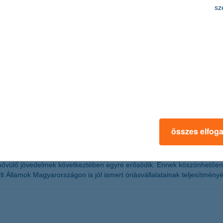
sz
k kedvét a cafeteriától
%-a tervez valamilyen béren kívüli juttatást nyújtani dolgozóinak idén
vállalkozásokra azonban egyelőre kevésbé hatnak az adószabály változá
tóbbi adataiból.
 magyar befektetőknek is
összes elfog
növekedési ciklus közepén továbbra is biztos lábakon áll. A gazdasági
ővülő jövedelmek következtében egyre erősödik. Ennek köszönhetően az 
 Államok Magyarországon is jól ismert óriásvállalatainak teljesítményé