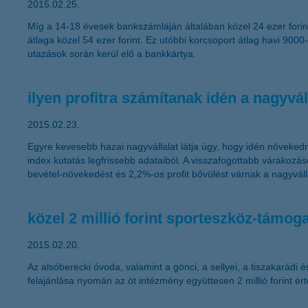
2015.02.25.
Míg a 14-18 évesek bankszámláján általában közel 24 ezer forint
átlaga közel 54 ezer forint. Ez utóbbi korcsoport átlag havi 900
utazások során kerül elő a bankkártya.
ilyen profitra számítanak idén a nagyvál
2015.02.23.
Egyre kevesebb hazai nagyvállalat látja úgy, hogy idén növeked
index kutatás legfrissebb adataiból. A visszafogottabb várakozá
bevétel-növekedést és 2,2%-os profit bővülést várnak a nagyváll
közel 2 millió forint sporteszköz-támog
2015.02.20.
Az alsóberecki óvoda, valamint a gönci, a sellyei, a tiszakarádi 
felajánlása nyomán az öt intézmény együttesen 2 millió forint é