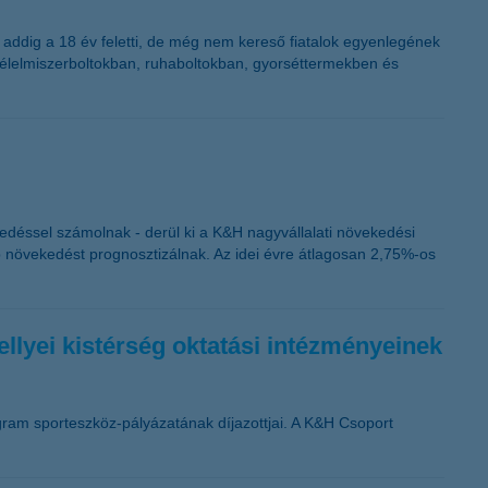
 addig a 18 év feletti, de még nem kereső fiatalok egyenlegének
an élelmiszerboltokban, ruhaboltokban, gyorséttermekben és
edéssel számolnak - derül ki a K&H nagyvállalati növekedési
bb növekedést prognosztizálnak. Az idei évre átlagosan 2,75%-os
ellyei kistérség oktatási intézményeinek
rogram sporteszköz-pályázatának díjazottjai. A K&H Csoport