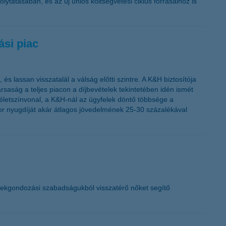
lytatásában, és az új uniós költségvetési ciklus forrásaihoz is
ási piac
és lassan visszatalál a válság előtti szintre. A K&H biztosítója
ársaság a teljes piacon a díjbevételek tekintetében idén ismét
 életszínvonal, a K&H-nál az ügyfelek döntő többsége a
kkor nyugdíját akár átlagos jövedelmének 25-30 százalékával
mekgondozási szabadságukból visszatérő nőket segítő