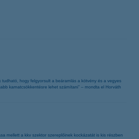
nak tudható, hogy felgyorsult a beáramlás a kötvény és a vegyes
n újabb kamatcsökkentésre lehet számítani” – mondta el Horváth
a mellett a kkv szektor szereplőinek kockázatát is kis részben