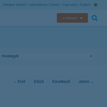
térképes kereső
valuta/deviza
karrier
kapcsolat
English
e-belépés
K&H e-bank
keresés
K&H e-posta
K&H elektronikus postaláda
K&H web Electra
K&H Biztosító ügyfélportál
← Első
Előző
Következő
utolsó →
K&H SZÉP Kártya
K&H e-kártyafelület