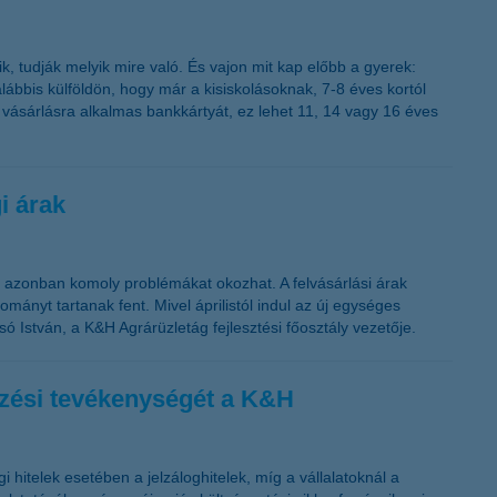
, tudják melyik mire való. És vajon mit kap előbb a gyerek:
alábbis külföldön, hogy már a kisiskolásoknak, 7-8 éves kortól
 vásárlásra alkalmas bankkártyát, ez lehet 11, 14 vagy 16 éves
i árak
azonban komoly problémákat okozhat. A felvásárlási árak
mányt tartanak fent. Mivel áprilistól indul az új egységes
 István, a K&H Agrárüzletág fejlesztési főosztály vezetője.
lezési tevékenységét a K&H
gi hitelek esetében a jelzáloghitelek, míg a vállalatoknál a