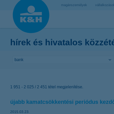
magánszemélyek
vállalkozáso
hírek és hivatalos közzét
1 951 - 2 025 / 2 451 tétel megjelenítése.
újabb kamatcsökkentési periódus kezd
2015.03.23.