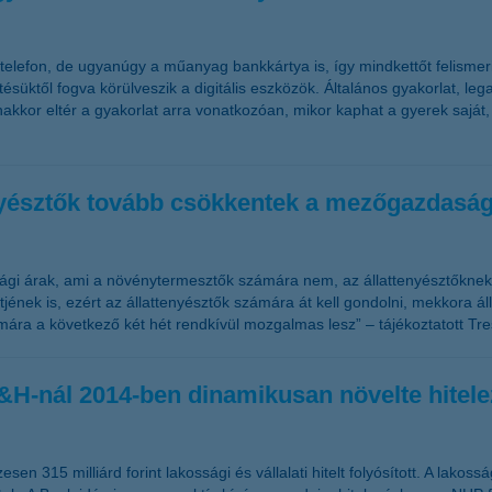
telefon, de ugyanúgy a műanyag bankkártya is, így mindkettőt felismerik
tésüktől fogva körülveszik a digitális eszközök. Általános gyakorlat, leg
nakkor eltér a gyakorlat arra vonatkozóan, mikor kaphat a gyerek saját,
enyésztők tovább csökkentek a mezőgazdaság
 árak, ami a növénytermesztők számára nem, az állattenyésztőknek 
nek is, ezért az állattenyésztők számára át kell gondolni, mekkora állo
ra a következő két hét rendkívül mozgalmas lesz” – tájékoztatott Tresó
a K&H-nál 2014-ben dinamikusan növelte hite
 315 milliárd forint lakossági és vállalati hitelt folyósított. A lakossá