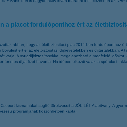
ttek. A Bank idén is nagyon aktív kíván maradni a hitelezésben az NHP fo
on a piacot fordulóponthoz ért az életbiztosít
zottak abban, hogy az életbiztosítási piac 2014-ben fordulóponthoz ért, 
vülést ért el az életbiztosítási díjbevételekben és díjtartalékban. A t
ét várja. A nyugdíjbiztosításokkal megalapozható a megfelelő időskori
r forintos díjat fizet havonta. Ha időben elkezdi valaki a spórolást, a
 Csoport kismamákat segítő törekvéseit a JÓL-LÉT Alapítvány. A gyer
evezésű programjának köszönhetően kapta.