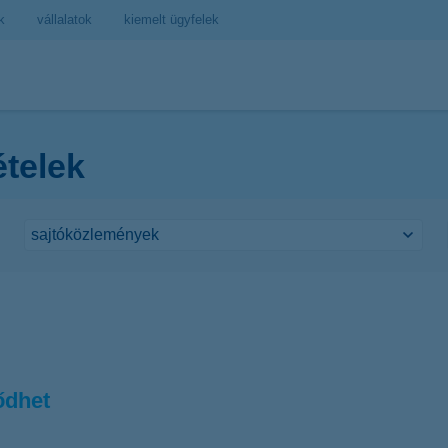
k
vállalatok
kiemelt ügyfelek
ételek
ődhet