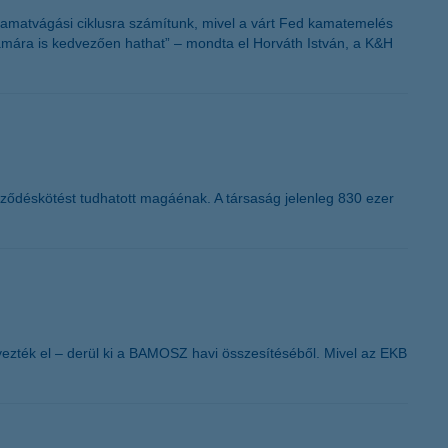
K&H token megújítás
kamatvágási ciklusra számítunk, mivel a várt Fed kamatemelés
zamára is kedvezően hathat” – mondta el Horváth István, a K&H
erződéskötést tudhatott magáénak. A társaság jelenleg 830 ezer
yezték el – derül ki a BAMOSZ havi összesítéséből. Mivel az EKB