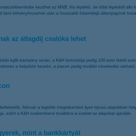
amatcsökkentésbe kezdhet az MNB. Kis léptékű, de több lépésből álló 
rövid távú kötvényhozamok után a hosszabb futamidejű állampapírok ho
ak az átlagdíj csalóka lehet
tóbbi kgfb-kampány során, a K&H biztosítója pedig 100 ezer feletti sz
t érdemes a helyükön kezelni, a piacon pedig további növekedés várható.
con
efektetők, február a legtöbb megtakarítást ilyen típusú alapokban hel
ja, ezért a K&H szakemberei továbbra is ezeket az alapokat ajánlják.
gyerek, mint a bankkártyát