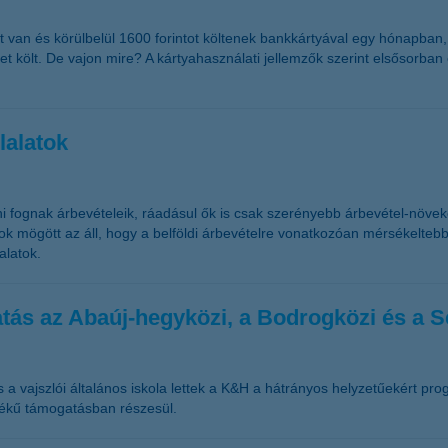
 van és körülbelül 1600 forintot költenek bankkártyával egy hónapban,
0-et költ. De vajon mire? A kártyahasználati jellemzők szerint elsősorb
lalatok
ni fognak árbevételeik, ráadásul ők is csak szerényebb árbevétel-növek
sok mögött az áll, hogy a belföldi árbevételre vonatkozóan mérsékelte
alatok.
atás az Abaúj-hegyközi, a Bodrogközi és a S
és a vajszlói általános iskola lettek a K&H a hátrányos helyzetűekért p
rtékű támogatásban részesül.