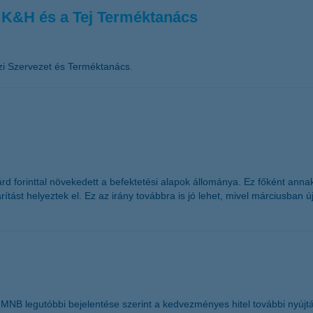
a K&H és a Tej Terméktanács
zi Szervezet és Terméktanács.
liárd forinttal növekedett a befektetési alapok állománya. Ez főként an
arítást helyeztek el. Ez az irány továbbra is jó lehet, mivel márciusba
NB legutóbbi bejelentése szerint a kedvezményes hitel további nyújtás