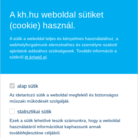
A kh.hu weboldal sütiket
(cookie) használ.
hírek és hivatalos
A sütik a weboldal teljes és kényelmes használatához, a
közzétételek
webhelyforgalmunk elemzéséhez és személyre szabott
ajánlatok adásához szükségesek. További információ a
sütikről
itt érhető el
.
egyéb
English
alap sütik
Az idetartozó sütik a weboldal megfelelő és biztonságos
műszaki működését szolgálják.
statisztikai sütik
Ezek a sütik lehetővé teszik számunkra, hogy a weboldal
használatáról információkat kaphassunk annak
Előző
Következő
továbbfejlesztése céljából.