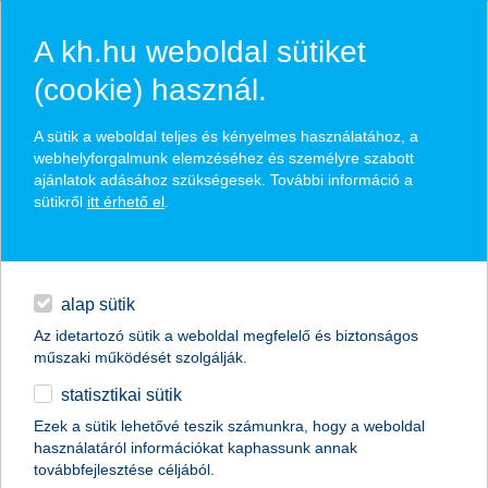
A kh.hu weboldal sütiket
(cookie) használ.
hírek és hivatalos
A sütik a weboldal teljes és kényelmes használatához, a
közzétételek
webhelyforgalmunk elemzéséhez és személyre szabott
ajánlatok adásához szükségesek. További információ a
sütikről
itt érhető el
.
egyéb
English
alap sütik
Az idetartozó sütik a weboldal megfelelő és biztonságos
műszaki működését szolgálják.
statisztikai sütik
K&H: végre átlépték a 200 ezer forintos
Ezek a sütik lehetővé teszik számunkra, hogy a weboldal
használatáról információkat kaphassunk annak
határt a fiatalok
továbbfejlesztése céljából.