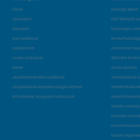
rólunk
pénzügyi tippek
cégcsoport
K&H fejlesztői po
kapcsolat
biztonságos onli
jogi nyilatkozat
fenntarthatóságg
adatvédelem
pénzmosás mege
cookie szabályzat
díjfizetési kisoko
karrier
deviza átutalás
akadálymentesítési nyilatkozat
címletváltással 
szolgáltatások fogyatékossággal élőknek
direktbiztosításo
közzétételek, felügyeleti határozatok
befektetővédelmi
öröklési informá
technikai inform
tervezett karban
bizalmi vagyon