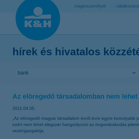
magánszemélyek
vállalkozáso
hírek és hivatalos közzét
Az elöregedő társadalomban nem lehet
2011.04.05.
„Az elöregedő magyar társadalom évről évre egyre komolyabb pro
ezért nem lehet elégszer hangsúlyozni az öngondoskodás jelent
vezérigazgatója.