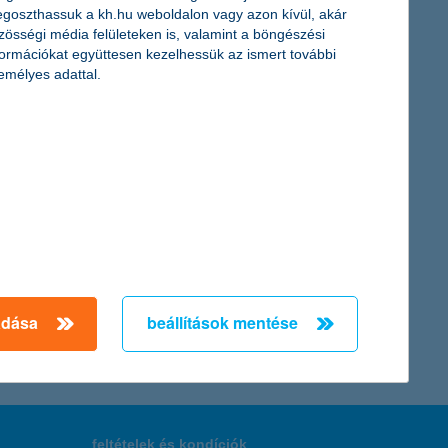
goszthassuk a kh.hu weboldalon vagy azon kívül, akár
zösségi média felületeken is, valamint a böngészési
formációkat együttesen kezelhessük az ismert további
ek nélkül igényelhetőek.
emélyes adattal.
 reagált. Mivel az általános gazdasági fellendülés várat
 a K&H Kkv marketing főosztály vezetője.
← Első
Előző
Következő
utolsó →
adása
beállítások mentése
feltételek és kondíciók