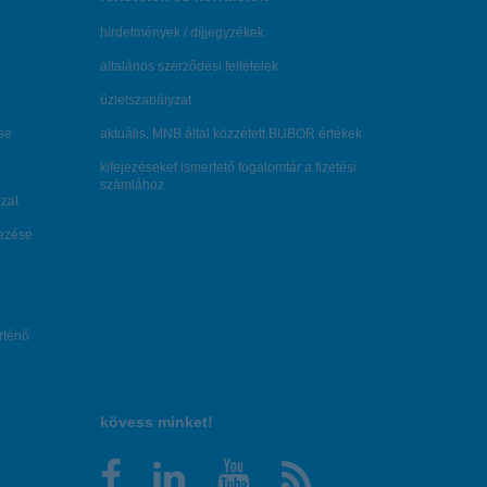
hirdetmények / díjjegyzékek
általános szerződési feltételek
üzletszabályzat
se
aktuális, MNB által közzétett BUBOR értékek
kifejezéseket ismertető fogalomtár a fizetési
számlához
zat
dezése
örténő
kövess minket!