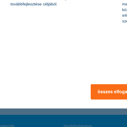
továbbfejlesztése céljából.
me
kö
in
ost 24 órás előzetes hitelbírálattal és május 31-ig induló banki költség
sz
ntos a költségcsökkentés
ködési költségek csökkentésével, illetve a beruházások elhalasztásával
arad a működési egyensúly megtartásában” - mondta el Németh László,
összes elfog
rmációk
ügyfélvédelem