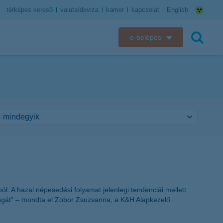
térképes kereső
valuta/deviza
karrier
kapcsolat
English
e-belépés
K&H e-bank
keresés
K&H e-posta
K&H elektronikus postaláda
K&H web Electra
K&H Biztosító ügyfélportál
K&H SZÉP Kártya
. A hazai népesedési folyamat jelenlegi tendenciái mellett
ságát” – mondta el Zobor Zsuzsanna, a K&H Alapkezelő
K&H e-kártyafelület