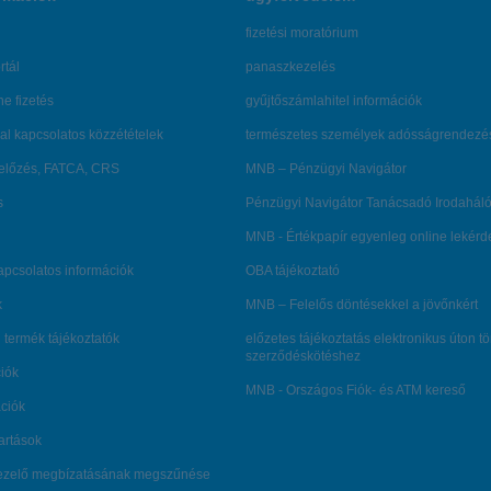
fizetési moratórium
rtál
panaszkezelés
ne fizetés
gyűjtőszámlahitel információk
al kapcsolatos közzétételek
természetes személyek adósságrendezé
lőzés, FATCA, CRS
MNB – Pénzügyi Navigátor
s
Pénzügyi Navigátor Tanácsadó Irodaháló
MNB - Értékpapír egyenleg online lekér
kapcsolatos információk
OBA tájékoztató
k
MNB – Felelős döntésekkel a jövőnkért
 termék tájékoztatók
előzetes tájékoztatás elektronikus úton t
szerződéskötéshez
ciók
MNB - Országos Fiók- és ATM kereső
ációk
tartások
kezelő megbízatásának megszűnése