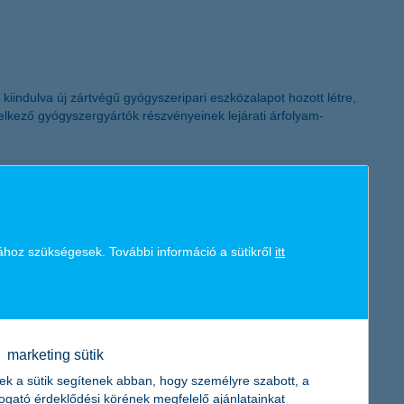
K&H token megújítás
iindulva új zártvégű gyógyszeripari eszközalapot hozott létre,
delkező gyógyszergyártók részvényeinek lejárati árfolyam-
ához szükségesek. További információ a sütikről
itt
y természeti esemény, amelynek hatására a részvény- és
s bankbetétekben elhelyezett megtakarítások hozama, ezért idén
 betéteknél magasabb hozamot ígérő befektetési alapok” –
marketing sütik
ek a sütik segítenek abban, hogy személyre szabott, a
togató érdeklődési körének megfelelő ajánlatainkat