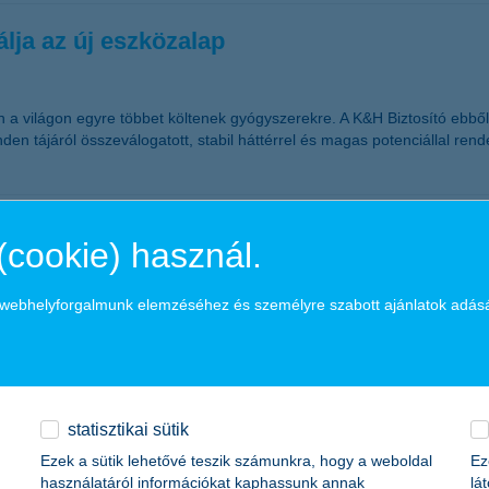
lja az új eszközalap
 világon egyre többet költenek gyógyszerekre. A K&H Biztosító ebből k
den tájáról összeválogatott, stabil háttérrel és magas potenciállal ren
(cookie) használ.
a webhelyforgalmunk elemzéséhez és személyre szabott ajánlatok adás
 mutatja, hogy sajnos bármikor történhet olyan politikai, gazdasági vag
is alacsony kamatkörnyezet miatt ugyanakkor korlátozott a biztonságo
okon belül egyre nagyobb hangsúlyt kapnak a biztonságos, ugyanakkor a
statisztikai sütik
lengedési akcióval
Ezek a sütik lehetővé teszik számunkra, hogy a weboldal
Ez
használatáról információkat kaphassunk annak
lá