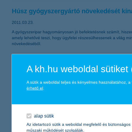
Húsz gyógyszergyártó növekedését kíná
2011.03.23.
A gyógyszeripar hagyományosan jó befektetésnek számít, hiszen a
amely lehetővé teszi, hogy ügyfelei részesülhessenek a világ min
növekedéséből.
Emlékező alapot indít a K&H
A kh.hu weboldal sütiket 
2011.03.22.
A sütik a weboldal teljes és kényelmes használatához, 
„Az észak-afrikai zavargások, illetve a japán katasztrófa is jól
érhető el
.
nyersanyagpiacok jelentős ingadozást produkálnak. A továbbra 
is folytatódhat az a trend, miszerint a lakossági megtakarítás
mondta el Zobor Zsuzsanna, a K&H Alapkezelő vezérigazgatója.
alap sütik
K&H ingatlanfedezetű forinthitelek díje
Az idetartozó sütik a weboldal megfelelő és biztonságos
műszaki működését szolgálják.
előzetes hitelbírálat 24 óra alatt