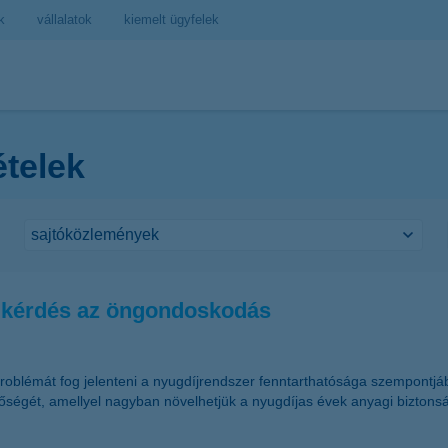
k
vállalatok
kiemelt ügyfelek
ételek
 kérdés az öngondoskodás
blémát fog jelenteni a nyugdíjrendszer fenntarthatósága szempontjából
őségét, amellyel nagyban növelhetjük a nyugdíjas évek anyagi bizton