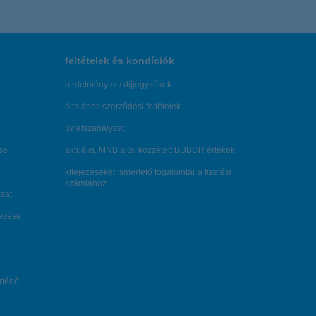
feltételek és kondíciók
hirdetmények / díjjegyzékek
általános szerződési feltételek
üzletszabályzat
se
aktuális, MNB által közzétett BUBOR értékek
kifejezéseket ismertető fogalomtár a fizetési
számlához
zat
dezése
örténő