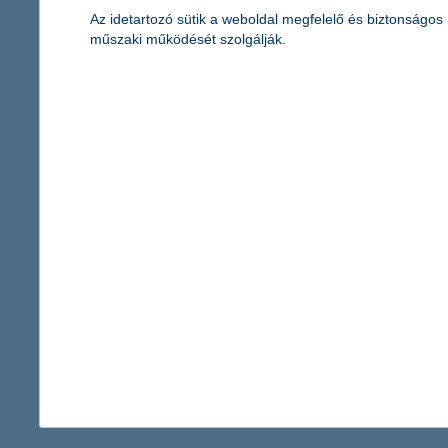
2012.05.16.
Az idetartozó sütik a weboldal megfelelő és biztonságos
műszaki működését szolgálják.
„Míg közel négy évvel ezelőtt, az olimpiai felkészülési időszak
A K&H olimpia plusz alap a négy legfontosabb nemesfémet kínál
megvannak az ország legügyesebb álta
győztest hirdettek a K&H országos tudásversenyen
2012.05.15.
Lezárult a tanév eleje óta zajló K&H Vigyázz, Kész, Pénz! orszá
osztályosok versenyét budapesti csapat, a 3-4. osztályosok veté
állhatott a dobogó legfelső fokára. A K&H Csoport egyik kiemel
tanulókat, hanem az iskolákat és a pedagógusokat is díjazta. A
színésznője, Varga Izabella is helyet foglalt.
2 356 - 2 360 / 2 451 tétel megjelenítése.