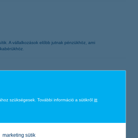
K&H token megújítás
jesítik. A vállalkozások előbb jutnak pénzükhöz, ami
unkabérükhöz.
helyezkedés szempontjából a középvállalkozások a
pontjai gyakorlatilag nem változtak az elmúlt években, hiszen
ához szükségesek. További információ a sütikről
itt
tséget vagy a fizetési igényt - megelőzve” – mondta el Németh
marketing sütik