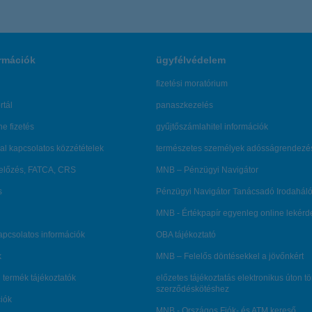
rmációk
ügyfélvédelem
fizetési moratórium
rtál
panaszkezelés
ne fizetés
gyűjtőszámlahitel információk
al kapcsolatos közzétételek
természetes személyek adósságrendezé
lőzés, FATCA, CRS
MNB – Pénzügyi Navigátor
s
Pénzügyi Navigátor Tanácsadó Irodaháló
MNB - Értékpapír egyenleg online lekér
kapcsolatos információk
OBA tájékoztató
k
MNB – Felelős döntésekkel a jövőnkért
 termék tájékoztatók
előzetes tájékoztatás elektronikus úton t
szerződéskötéshez
ciók
MNB - Országos Fiók- és ATM kereső