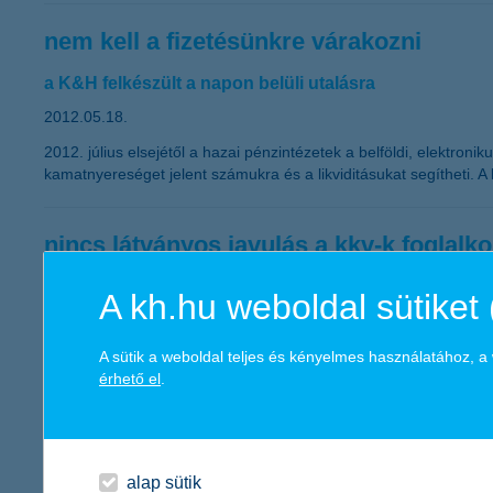
nem kell a fizetésünkre várakozni
a K&H felkészült a napon belüli utalásra
2012.05.18.
2012. július elsejétől a hazai pénzintézetek a belföldi, elektronik
kamatnyereséget jelent számukra és a likviditásukat segítheti. 
nincs látványos javulás a kkv-k foglalko
2012.05.17.
A kh.hu weboldal sütiket 
„A hazai kkv körében végzett felmérésünk alapján a következő e
legígéretesebbek, közülük közel minden harmadik cég tervezi nö
A sütik a weboldal teljes és kényelmes használatához, 
továbbra is a lojalitás, az elkötelezettség a legfontosabb krité
érhető el
.
László, a K&H Kkv marketing főosztály vezetője.
olimpikonok és befektetők egyaránt az 
alap sütik