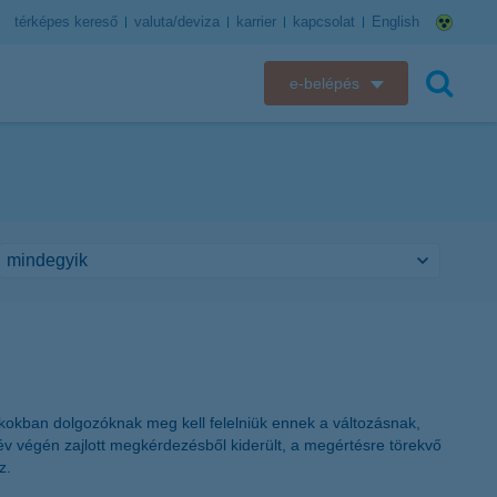
térképes kereső
valuta/deviza
karrier
kapcsolat
English
e-belépés
K&H e-bank
keresés
K&H e-posta
K&H elektronikus postaláda
K&H web Electra
K&H Biztosító ügyfélportál
K&H SZÉP Kártya
ókokban dolgozóknak meg kell felelniük ennek a változásnak,
év végén zajlott megkérdezésből kiderült, a megértésre törekvő
K&H e-kártyafelület
z.