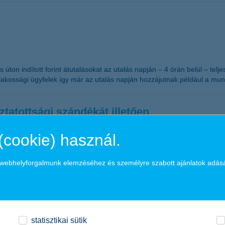
us úton indított forint átutalásokat az utalás napján – 4 órán belül – tel
A lakossági ügyfelek így már az utalás napján hozzájutnak például a m
ztatottsági szándékát illetően
(cookie) használ.
gy évben nem várható jelentős létszámbővítés, igaz, leépítés sem. El
velni alkalmazottainak létszámát. Az új munkaerő kiválasztásának szem
a webhelyforgalmunk elemzéséhez és személyre szabott ajánlatok adás
rium a kkv-k számára, minden más egyéb tényezőt - így például a végzet
aranyért indulnak
statisztikai sütik