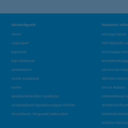
társaságunk
hasznos info
rólunk
pénzügyi tippek
cégcsoport
K&H fejlesztői po
kapcsolat
biztonságos onli
jogi nyilatkozat
fenntarthatóságg
adatvédelem
pénzmosás mege
cookie szabályzat
díjfizetési kisoko
karrier
deviza átutalás
akadálymentesítési nyilatkozat
címletváltással 
szolgáltatások fogyatékossággal élőknek
direktbiztosításo
közzétételek, felügyeleti határozatok
befektetővédelmi
öröklési informá