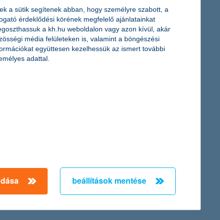
ek a sütik segítenek abban, hogy személyre szabott, a
togató érdeklődési körének megfelelő ajánlatainkat
ra, most a verseny közeledtével immár az érmekre koncentrálunk.
goszthassuk a kh.hu weboldalon vagy azon kívül, akár
, a K&H Alapkezelő vezérigazgatója.
zösségi média felületeken is, valamint a böngészési
formációkat együttesen kezelhessük az ismert további
emélyes adattal.
en 2700 tanuló tette próbára pénzügyi ismereteit. Az 1-2.
, a 7-8. osztályosok versenyében pedig mezőberényi csapat
ommal rendezte meg a vetélkedőt, amely során nemcsak a
lői mellett gyakorló szülőként a Barátok közt népszerű
adása
beállítások mentése
← Első
Előző
Következő
utolsó →