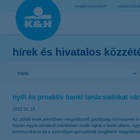
magánszemélyek
vállalkozáso
hírek és hivatalos közzét
nyílt és proaktív banki tanácsadókat vá
2012.05.18.
Az utóbbi évek jelentősen megváltozott gazdasági környezete a b
hiszen egyre növekvő mértékben múlik rajtuk a bank sikere, ügyf
kommunikáció és a személyes igényeknek megfelelő megoldáskere