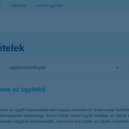
k
vállalatok
kiemelt ügyfelek
ételek
rnak az ügyfelek
ank és ügyfél kapcsolatát sem hagyta érintetlenül. A lakossági bankfi
élmegtartási képessége. Közel tízezer banki ügyfél körében az elmúlt 
sés nagyban befolyásolják, mennyire lesz lojális az ügyfél a bankho