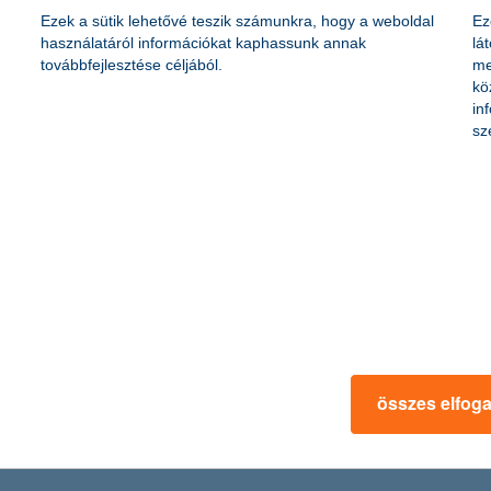
Ezek a sütik lehetővé teszik számunkra, hogy a weboldal
Ez
használatáról információkat kaphassunk annak
lá
 kezdetén Nagy-Britannia részvénypiacait ajánlottuk a befektetők számá
továbbfejlesztése céljából.
me
ja befektetésként, tőkevédett formában” – mondta el Zobor Zsuzsanna
kö
in
sz
lános iskolás “pénzügyesei”
gos tudásverseny, amelyre 226 iskolából 539 csapat nevezett, és összes
lkedőjét mányi csapat nyerte. A 5-6. osztályosok kategóriájában pécsi
t támogatási területe, a fiatalok oktatása jegyében már második alkal
 zsűriben a Magyar Nemzeti Bank és a Gazdasági Versenyhivatal képvise
összes elfog