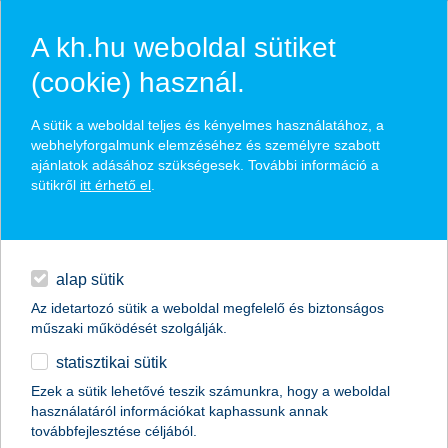
A kh.hu weboldal sütiket
(cookie) használ.
hírek és hivatalos
A sütik a weboldal teljes és kényelmes használatához, a
közzétételek
webhelyforgalmunk elemzéséhez és személyre szabott
ajánlatok adásához szükségesek. További információ a
sütikről
itt érhető el
.
egyéb
English
alap sütik
Az idetartozó sütik a weboldal megfelelő és biztonságos
műszaki működését szolgálják.
statisztikai sütik
10 éves a K&H gyógyvarázs
Ezek a sütik lehetővé teszik számunkra, hogy a weboldal
használatáról információkat kaphassunk annak
megint indul a pályázat a gyermek-egészségügyi
továbbfejlesztése céljából.