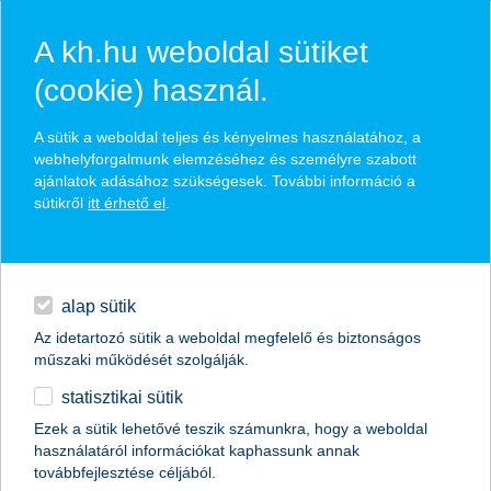
A kh.hu weboldal sütiket
(cookie) használ.
hírek és hivatalos
A sütik a weboldal teljes és kényelmes használatához, a
közzétételek
webhelyforgalmunk elemzéséhez és személyre szabott
ajánlatok adásához szükségesek. További információ a
sütikről
itt érhető el
.
egyéb
English
alap sütik
Az idetartozó sütik a weboldal megfelelő és biztonságos
műszaki működését szolgálják.
statisztikai sütik
agrárkonferencia Gödöllőn
Ezek a sütik lehetővé teszik számunkra, hogy a weboldal
használatáról információkat kaphassunk annak
2013.04.15.
továbbfejlesztése céljából.