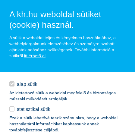
A kh.hu weboldal sütiket
(cookie) használ.
hírek és hivatalos
A sütik a weboldal teljes és kényelmes használatához, a
közzétételek
webhelyforgalmunk elemzéséhez és személyre szabott
ajánlatok adásához szükségesek. További információ a
sütikről
itt érhető el
.
egyéb
English
alap sütik
Az idetartozó sütik a weboldal megfelelő és biztonságos
műszaki működését szolgálják.
statisztikai sütik
a magánszféra is egyre jobban
Ezek a sütik lehetővé teszik számunkra, hogy a weboldal
használatáról információkat kaphassunk annak
támogatja a tanulmányi versenyeket
továbbfejlesztése céljából.