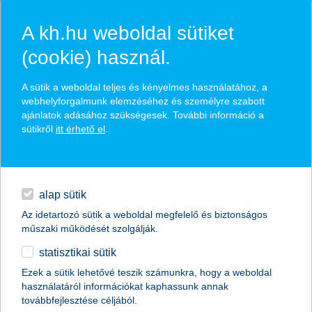
A kh.hu weboldal sütiket
(cookie) használ.
hírek és hivatalos
A sütik a weboldal teljes és kényelmes használatához, a
közzétételek
webhelyforgalmunk elemzéséhez és személyre szabott
ajánlatok adásához szükségesek. További információ a
sütikről
itt érhető el
.
egyéb
English
alap sütik
Az idetartozó sütik a weboldal megfelelő és biztonságos
műszaki működését szolgálják.
statisztikai sütik
maradunk a sárgacsekkek országa?
Ezek a sütik lehetővé teszik számunkra, hogy a weboldal
használatáról információkat kaphassunk annak
a K&H szakértői véleménye
továbbfejlesztése céljából.