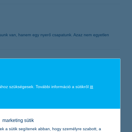
K&H token megújítás
osunk van, hanem egy nyerő csapatunk. Azaz nem egyetlen
kozások esetében még ennél is jobb a helyzet, mivel közel tízből
rében, de nőtt a gépjárműpark korszerűsítésével kacérkodó
ához szükségesek. További információ a sütikről
itt
ruházásban gondolkodó cégek aránya – derül ki a K&H kkv
marketing sütik
ek a sütik segítenek abban, hogy személyre szabott, a