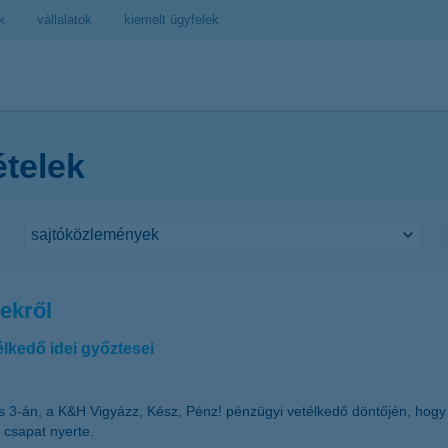
k
vállalatok
kiemelt ügyfelek
ételek
ekről
lkedő idei győztesei
s 3-án, a K&H Vigyázz, Kész, Pénz! pénzügyi vetélkedő döntőjén, hogy k
 csapat nyerte.