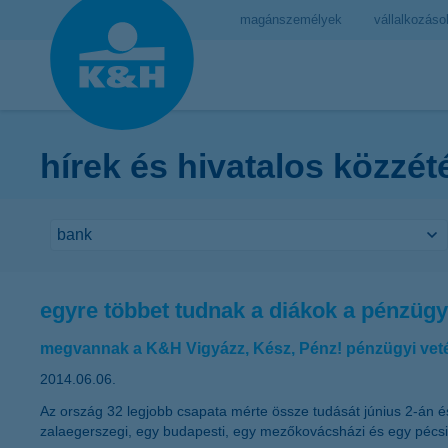
magánszemélyek
vállalkozáso
hírek és hivatalos közzét
egyre többet tudnak a diákok a pénzügy
megvannak a K&H Vigyázz, Kész, Pénz! pénzügyi veté
2014.06.06.
Az ország 32 legjobb csapata mérte össze tudását június 2-án é
zalaegerszegi, egy budapesti, egy mezőkovácsházi és egy pécsi