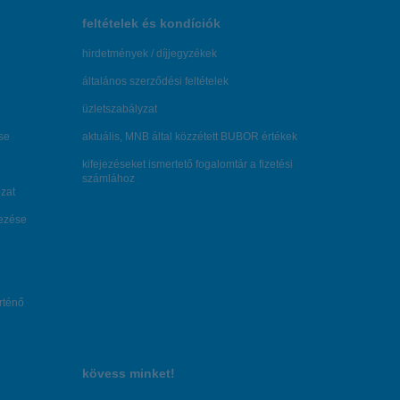
feltételek és kondíciók
hirdetmények / díjjegyzékek
általános szerződési feltételek
üzletszabályzat
se
aktuális, MNB által közzétett BUBOR értékek
kifejezéseket ismertető fogalomtár a fizetési
számlához
zat
dezése
örténő
kövess minket!