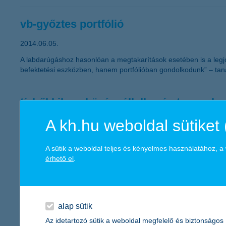
vb-győztes portfólió
2014.06.05.
A labdarúgáshoz hasonlóan a megtakarítások esetében is a leg
befektetési eszközben, hanem portfólióban gondolkodunk” – taná
tízből kilenc középvállalkozás tervez b
A kh.hu weboldal sütiket 
2014.06.04.
Megugrott a hazai vállalkozások beruházási kedve, jelenleg a cé
kilenc vállalkozás gondolkodik beruházásban. A célokat tekintve
A sütik a weboldal teljes és kényelmes használatához, 
vállalkozások aránya is. A szektorok közül a kereskedelmi ága
érhető el
.
bizalmi index felmérés legutóbbi adataiból.
több mint húszezer romantikus vacsor
alap sütik
2014.06.03.
Az idetartozó sütik a weboldal megfelelő és biztonságos