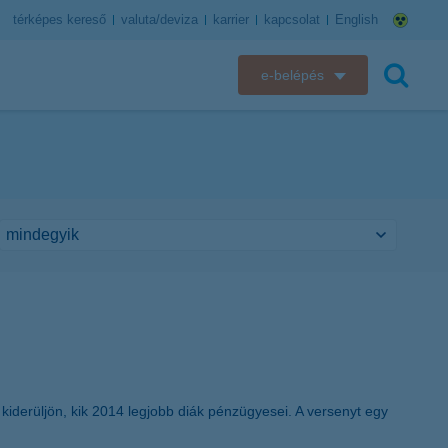
térképes kereső
valuta/deviza
karrier
kapcsolat
English
e-belépés
K&H e-bank
keresés
K&H e-posta
K&H elektronikus postaláda
K&H web Electra
K&H Biztosító ügyfélportál
K&H SZÉP Kártya
iderüljön, kik 2014 legjobb diák pénzügyesei. A versenyt egy
K&H e-kártyafelület