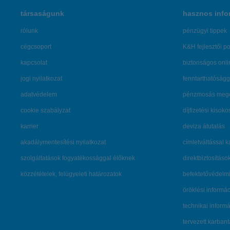
társaságunk
hasznos info
rólunk
pénzügyi tippek
cégcsoport
K&H fejlesztői po
kapcsolat
biztonságos onli
jogi nyilatkozat
fenntarthatóságg
adatvédelem
pénzmosás mege
cookie szabályzat
díjfizetési kisoko
karrier
deviza átutalás
akadálymentesítési nyilatkozat
címletváltással 
szolgáltatások fogyatékossággal élőknek
direktbiztosításo
közzétételek, felügyeleti határozatok
befektetővédelmi
öröklési informá
technikai inform
tervezett karban