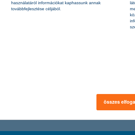
használatáról információkat kaphassunk annak
lá
okosok, de így sem sikerült minden, május 31-én lejáró összeget elkölt
továbbfejlesztése céljából.
me
n töltötték fel munkavállalóik számára. Közel 21 000 K&H SZÉP Kártya 
kö
in
sz
a biztosító
latoktól kell tartani
 K&H biztosítási káreseményei között erre számos példát találunk. Bel
lik meg a nyaralók baja.
összes elfog