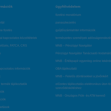
rmációk
ügyfélvédelem
fizetési moratórium
rtál
panaszkezelés
ne fizetés
gyűjtőszámlahitel információk
al kapcsolatos közzétételek
természetes személyek adósságrendezé
lőzés, FATCA, CRS
MNB – Pénzügyi Navigátor
s
Pénzügyi Navigátor Tanácsadó Irodaháló
MNB - Értékpapír egyenleg online lekér
kapcsolatos információk
OBA tájékoztató
k
MNB – Felelős döntésekkel a jövőnkért
 termék tájékoztatók
előzetes tájékoztatás elektronikus úton t
szerződéskötéshez
ciók
MNB - Országos Fiók- és ATM kereső
ációk
tartások