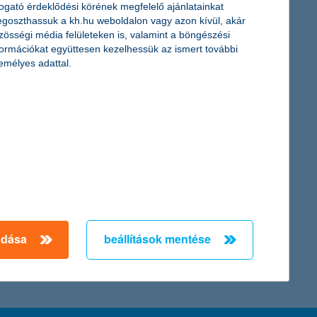
togató érdeklődési körének megfelelő ajánlatainkat
eniük a pihenőkártyáról. 151 millió forintot utal vissza a bank a
goszthassuk a kh.hu weboldalon vagy azon kívül, akár
birtokos átlagosan körülbelül egy kétfős vacsora árát, 7300
zösségi média felületeken is, valamint a böngészési
formációkat együttesen kezelhessük az ismert további
emélyes adattal.
földön elsősorban kéz- és lábtörésekkel jelentkeznek a károsult
← Első
Előző
Következő
utolsó →
adása
beállítások mentése