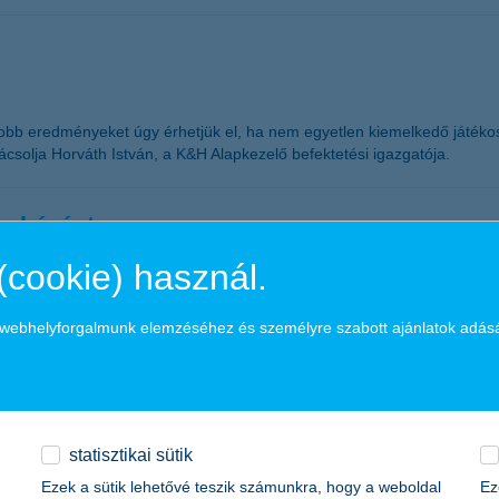
jobb eredményeket úgy érhetjük el, ha nem egyetlen kiemelkedő játék
csolja Horváth István, a K&H Alapkezelő befektetési igazgatója.
eruházást
(cookie) használ.
gvezetők közel kétharmada tervez valamilyen fejlesztést. A középvállal
 továbbra is az informatikai fejlesztések a legnépszerűbbek a kkv-k kö
a webhelyforgalmunk elemzéséhez és személyre szabott ajánlatok adás
zatban megnőtt, míg a mezőgazdasági cégeknél inkább lecsökkent a be
a maradt a K&H SZÉP Kártyákon
statisztikai sütik
Ezek a sütik lehetővé teszik számunkra, hogy a weboldal
Ez