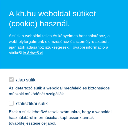
A kh.hu weboldal sütiket
(cookie) használ.
hírek és hivatalos
A sütik a weboldal teljes és kényelmes használatához, a
közzétételek
webhelyforgalmunk elemzéséhez és személyre szabott
ajánlatok adásához szükségesek. További információ a
sütikről
itt érhető el
.
egyéb
English
alap sütik
Az idetartozó sütik a weboldal megfelelő és biztonságos
műszaki működését szolgálják.
statisztikai sütik
a kkv-k bíznak a kormányzati
Ezek a sütik lehetővé teszik számunkra, hogy a weboldal
használatáról információkat kaphassunk annak
intézkedésekben
továbbfejlesztése céljából.