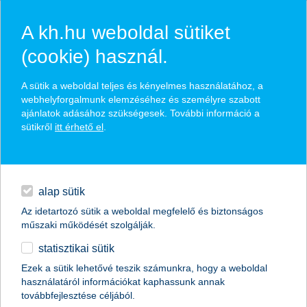
A kh.hu weboldal sütiket
(cookie) használ.
hírek és hivatalos
A sütik a weboldal teljes és kényelmes használatához, a
közzétételek
webhelyforgalmunk elemzéséhez és személyre szabott
ajánlatok adásához szükségesek. További információ a
sütikről
itt érhető el
.
egyéb
English
alap sütik
Az idetartozó sütik a weboldal megfelelő és biztonságos
műszaki működését szolgálják.
statisztikai sütik
a nagyvállalatok
Ezek a sütik lehetővé teszik számunkra, hogy a weboldal
használatáról információkat kaphassunk annak
technológiafejlesztésre készülnek
továbbfejlesztése céljából.