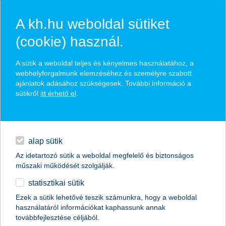
A kh.hu weboldal sütiket
(cookie) használ.
hírek és hivatalos
A sütik a weboldal teljes és kényelmes használatához, a
közzétételek
webhelyforgalmunk elemzéséhez és személyre szabott
ajánlatok adásához szükségesek. További információ a
sütikről
itt érhető el
.
egyéb
English
alap sütik
Az idetartozó sütik a weboldal megfelelő és biztonságos
műszaki működését szolgálják.
statisztikai sütik
innováció a gyermekegészségügyben
Ezek a sütik lehetővé teszik számunkra, hogy a weboldal
használatáról információkat kaphassunk annak
2016.05.19.
továbbfejlesztése céljából.